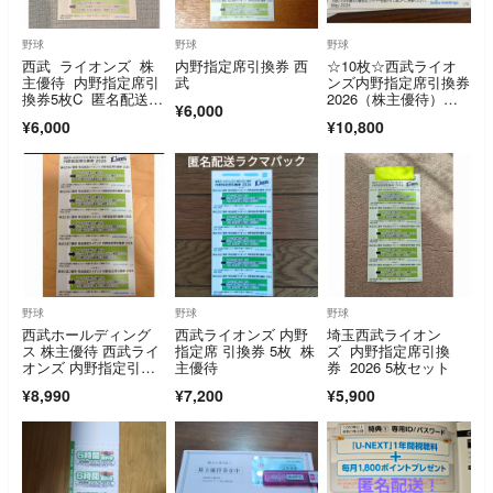
野球
野球
野球
西武 ライオンズ 株
内野指定席引換券 西
☆10枚☆西武ライオ
主優待 内野指定席引
武
ンズ内野指定席引換券
換券5枚C 匿名配送 2
2026（株主優待）送
¥6,000
026年パリーグ公式戦
料無料
¥6,000
¥10,800
最終戦まで有効
野球
野球
野球
西武ホールディング
西武ライオンズ 内野
埼玉西武ライオン
ス 株主優待 西武ライ
指定席 引換券 5枚 株
ズ 内野指定席引換
オンズ 内野指定引換
主優待
券 2026 5枚セット
券 5枚
¥8,990
¥7,200
¥5,900