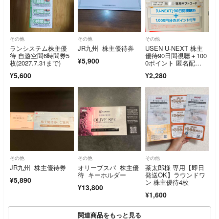
その他
その他
その他
ランシステム株主優
JR九州 株主優待券
USEN U-NEXT 株主
待 自遊空間6時間券5
優待90日間視聴＋100
¥5,900
枚(2027.7.31まで)
0ポイント 匿名配
送 送料込
¥5,600
¥2,280
その他
その他
その他
JR九州 株主優待券
オリーブスパ 株主優
茶太郎様 専用【即日
待 キーホルダー
発送OK】ラウンドワ
¥5,890
ン 株主優待4枚
¥13,800
¥1,600
関連商品をもっと見る