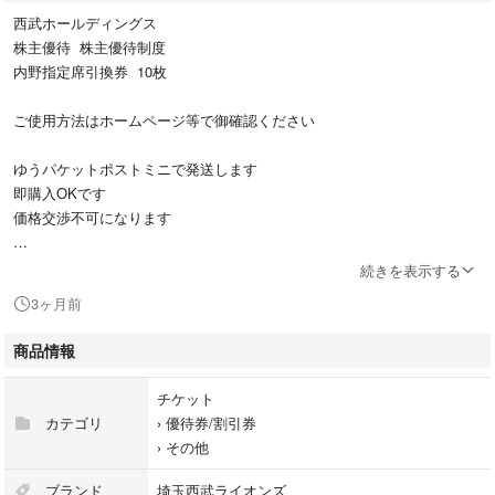
西武ホールディングス
株主優待 株主優待制度
内野指定席引換券 10枚
ご使用方法はホームページ等で御確認ください
ゆうパケットポストミニで発送します
即購入OKです
価格交渉不可になります
よろしくお願いします
続きを表示する
3ヶ月前
商品情報
チケット
カテゴリ
›
優待券/割引券
›
その他
ブランド
埼玉西武ライオンズ