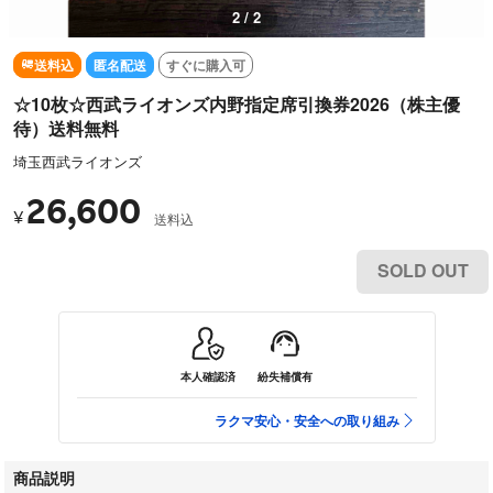
2 / 2
送料込
匿名配送
すぐに購入可
☆10枚☆西武ライオンズ内野指定席引換券2026（株主優
待）送料無料
埼玉西武ライオンズ
26,600
¥
送料込
SOLD OUT
本人確認済
紛失補償有
ラクマ安心・安全への取り組み
商品説明