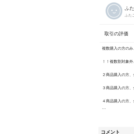
ふたご
小キズ、微汚れあ
ふたご
状態の感じ方には
願いいたします
取引の評価
複数購入の方のみ
お値下げ不可
！！複数割対象外
複数購入の方のみ
２商品購入の方、
！！商品ページ下
３商品購入の方、
ん！！
４商品購入の方、
２商品購入の方、
５商品購入の方、
３商品購入の方、
６商品購入の方、
コメント