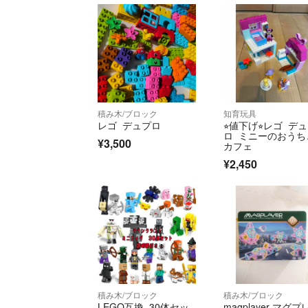
積み木/ブロック
知育玩具
レゴ デュプロ
⭐︎値下げ⭐︎レゴ デ
ロ ミニーのおうち
¥3,500
カフェ
¥2,450
積み木/ブロック
積み木/ブロック
LEGO互換 30体セッ
magplayer マグプ