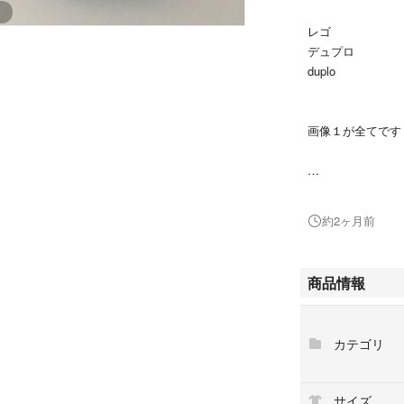
レゴ
デュプロ
duplo
画像１が全てです
車イス、、、１個
約2ヶ月前
お店に、、、
商品情報
家に、、、
乗り物に、、、
車に、、、
カテゴリ
遊園地、、、
フィグに、、、
基礎板と、、、
サイズ