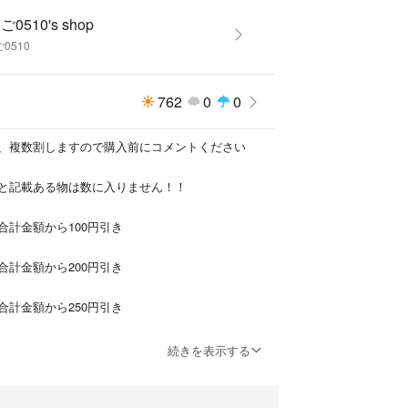
0510's shop
りますが、使用感少なめです
0510
個人差あると思いますが中古品ですので、ご理解お
762
0
0
、複数割しますので購入前にコメントください
と記載ある物は数に入りません！！
、複数割しますのでコメントください
合計金額から100円引き
の方に複数割対象外と記載ある物は数に入りませ
合計金額から200円引き
合計金額から250円引き
合計金額から100円引き
合計金額から300円引き
続きを表示する
合計金額から200円引き
合計金額から400円引き