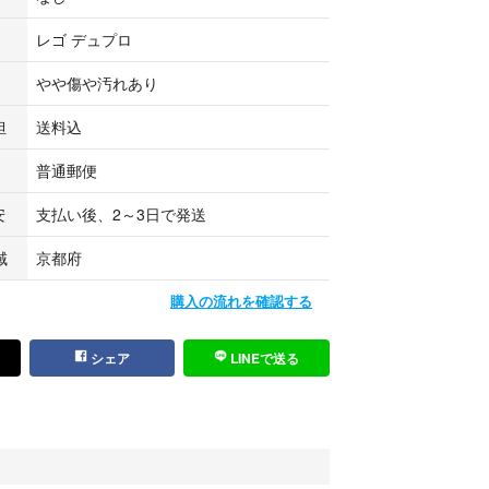
、
レゴ デュプロ
、
やや傷や汚れあり
担
送料込
普通郵便
安
支払い後、2～3日で発送
域
京都府
る物はセットではありません
購入の流れを確認する
数字の紙は、状態は異なるが複数出品しているため
シェア
LINEで送る
するための番号ですので、出品者にしか関係ありま