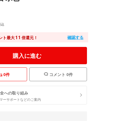
料込
11
確認する
ント最大
倍還元！
購入に進む
 0件
コメント 0件
全への取り組み
マーサポートなどのご案内