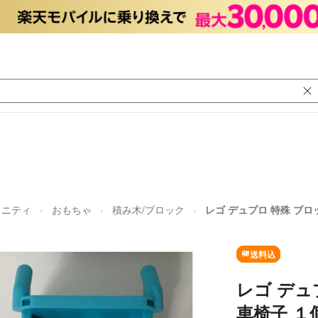
タニティ
おもちゃ
積み木/ブロック
レゴ デュプロ 特殊 ブロ
送料込
レゴ デュ
車椅子 １