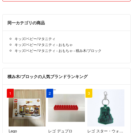
・ご購入いただきました商品は、頂いたスピード発送バッジに恥じぬよ
う、可能な限り即日発送させていただきます。
同一カテゴリの商品
〇非喫煙者
〇ペットはいません
キッズ/ベビー/マタニティ
キッズ/ベビー/マタニティ
›
おもちゃ
宜しくお願い致します。
キッズ/ベビー/マタニティ
›
おもちゃ
›
積み木/ブロック
積み木/ブロックの人気ブランドランキング
1
2
3
Lego
レゴ デュプロ
レゴ スター・ウォーズ