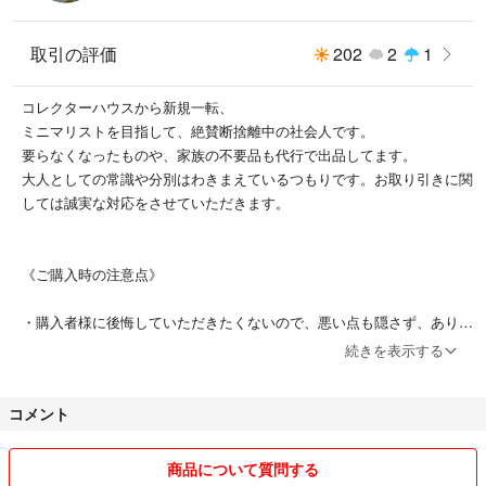
ゃんおばあちゃんも一緒に、家族みんなで遊べるのもポイント！
取引の評価
202
2
1
●厳選された天然木を使用し、表面にはお子さまにも安心な無害塗料を採
用。耐久性にも優れ、長く使えるおもちゃです。
コレクターハウスから新規一転、
#積み木
ミニマリストを目指して、絶賛断捨離中の社会人です。
#ほぞ組み
要らなくなったものや、家族の不要品も代行で出品してます。
#おもちゃ
大人としての常識や分別はわきまえているつもりです。お取り引きに関
#誕生日プレゼント
しては誠実な対応をさせていただきます。
《ご購入時の注意点》
・購入者様に後悔していただきたくないので、悪い点も隠さず、ありの
ままを記載します。商品の状態は厳しく見て記載します。
続きを表示する
・出品商品は全て即購入可能です。
コメント
・値下げ交渉はコメントではなく、値下げ申請機能にてお願いします。
条件が合えば値下げします。
・取り置きはしておりません。
商品について質問する