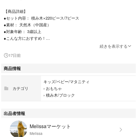
【商品詳細】
●セット内容： 積み木×220ピース/7ピース
●素材： 天然木（中国産）
●対象年齢： 3歳以上
●こんな方におすすめ！
☆ 創造力や集中力を伸ばしたいお子さまに
続きを表示する
☆ 長く使える高品質なおもちゃをお探しの方
17日前
☆ 日本の伝統技術を体感できるおもちゃに興味がある方
商品情報
【商品説明】
●「ほぞ組み」を取り入れた積み木は、差し込んだり、組み合わせたり
キッズ/ベビー/マタニティ
と、通常の積み木とは一味違う遊び方が可能！木の組み合わせ方を学びな
カテゴリ
›
おもちゃ
がら、自然と手先の器用さが育まれます。
›
積み木/ブロック
●立体的な構造物や複雑な形状まで、自由自在に組み立てることができ、
遊ぶたびに新しい発見があります。親子で一緒に遊ぶのにもぴったり！
出品者情報
●子どもだけでなく、大人も一緒に楽しめるのがこの積み木の魅力。シン
Melissaマーケット
プルな形状だからこそ、年齢に関係なく自由な発想で遊べます。おじいち
Melissa