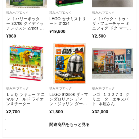
積み木/ブロック
積み木/ブロック
積み木/ブロック
レゴ ハリーポッタ
LEGO セサミストリ
レゴ バック・トゥ・
ー 30706 クィディッ
ート 21324
ザ・フューチャー ミ
チレッスン 27pcs 未
ニフィグ ドク マーテ
¥19,800
開封
ィ
¥880
¥2,500
積み木/ブロック
積み木/ブロック
積み木/ブロック
ＬａＱ ラキュー アニ
LEGO 912508 ザ・マ
レゴ １０２７０ ク
マルワールド ライオ
ンダロリアン ディ
リエーターエキスパー
ン＆チーター
ン・ジャリン ダーク
ト 本屋さん
セーバー付き スター
¥2,700
¥1,800
¥32,000
ウォーズ ミニフィグ
関連商品をもっと見る