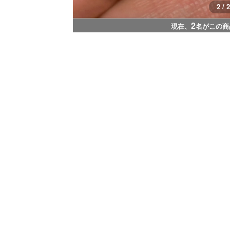
1 / 2
2
現在、
名がこの商