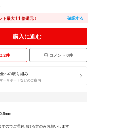
込
11
確認する
ント最大
倍還元！
購入に進む
 2件
コメント 0件
全への取り組み
マーサポートなどのご案内
️0.5mm
りますのでご理解頂ける方のみお願いします