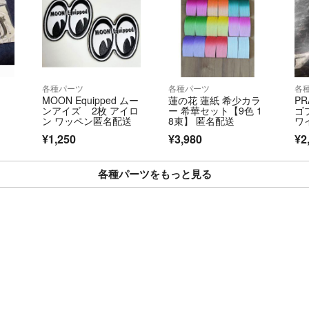
多少の値引き対応でき
各種パーツ
各種パーツ
各
MOON Equipped ムー
蓮の花 蓮紙 希少カラ
P
ンアイズ 2枚 アイロ
ー 希華セット【9色 1
ゴ
ン ワッペン匿名配送
8束】 匿名配送
ワ
¥1,250
¥3,980
¥2
各種パーツをもっと見る