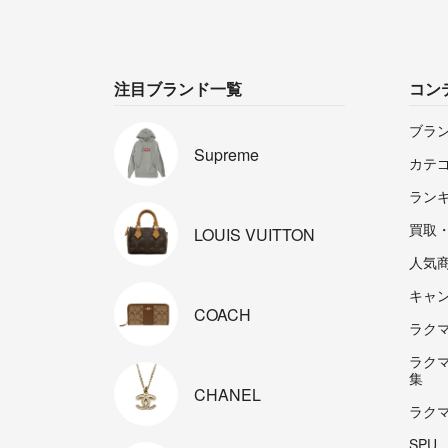
注目ブランド一覧
コン
ブラ
Supreme
カテ
ラン
買取
LOUIS
VUITTON
人気
キャ
COACH
ラクマp
ラク
集
CHANEL
ラク
SPU