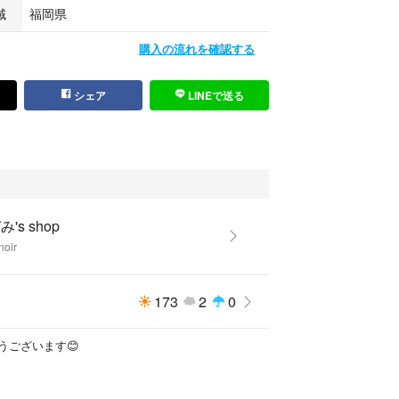
域
福岡県
購入の流れを確認する
シェア
LINEで送る
's shop
noir
173
2
0
うございます😊