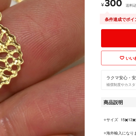
300
¥
送料
条件達成でポイ
いいね
ラクマ安心・安
補償制度やカスタ
商品説明
⭐️サイズ 15✖️13✖
⭐️海外輸入にな