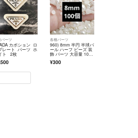
ますのでご相談下さい°˖✧◝(⁰▿⁰)◜✧˖°
種パーツ
各種パーツ
RADA カボション ロ
960) 8mm 半円 半球パ
プレート パーツ ホ
ール ハーフ ビーズ 装
イト 2枚
飾 パーツ 大容量 100
粒
,500
¥300