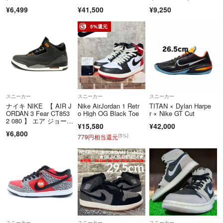
cm
m)】 オリーブ IM8658-
¥6,499
¥41,500
¥9,250
300 ワッフルレーサ
ー ナイキ メンズ 5L/G
07388/LUG04/
5%還元
スニーカー
スニーカー
スニーカー
ナイキ NIKE 【 AIR J
Nike AirJordan 1 Retr
TITAN × Dylan Harpe
ORDAN 3 Fear CT853
o High OG Black Toe
r × Nike GT Cut
2 080 】 エア ジョーダ
¥15,580
¥42,000
ン 3 フィアー ブラッ
¥6,800
ク スニーカー n11665
(5%)
779円相当還元
スニーカー
スニーカー
スニーカー