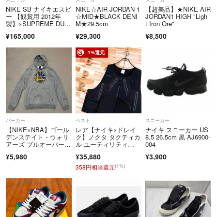
NIKE SB ナイキエスビ
NIKE☆AIR JORDAN 1
【超美品】★NIKE AIR
ー 【観賞用 2012年
☆MID★BLACK DENI
JORDAN1 HIGH "Ligh
製】×SUPREME DUN
M★29.5cm
t Iron Ore"
K LOW RED CEMEN
¥165,000
¥29,300
¥8,500
T 313170-600 シュプリ
ーム ダンク ローカッ
トスニーカー グレー/
1%還元
レッド US10/28cm
パーカー
ベスト
スニーカー
【NIKE×NBA】ゴール
レア【ナイキ×ドレイ
ナイキ スニーカー US
デンステイト・ウォリ
ク】ノクタ タクティカ
8.5 26.5cm 黒 AJ6900-
アーズ プルオーバーパ
ル ユーティリティ
004
ーカー L
ー ベスト XL 黒 Drake
¥5,980
¥35,880
¥3,900
(1%)
358円相当還元