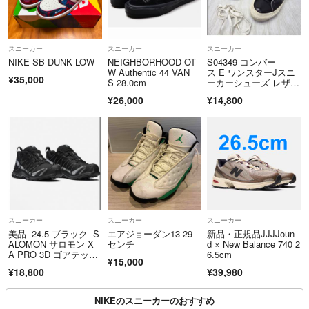
スニーカー
スニーカー
スニーカー
NIKE SB DUNK LOW
NEIGHBORHOOD OT
S04349 コンバー
W Authentic 44 VAN
ス E ワンスターJスニ
¥35,000
S 28.0cm
ーカーシューズ レザ
ー スニーカー28.5㎝
¥26,000
¥14,800
スニーカー
スニーカー
スニーカー
美品 24.5 ブラック S
エアジョーダン13 29
新品・正規品JJJJoun
ALOMON サロモン X
センチ
d × New Balance 740 2
A PRO 3D ゴアテック
6.5cm
¥15,000
ス GTX スニーカー
¥18,800
¥39,980
NIKEのスニーカーのおすすめ