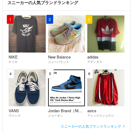
スニーカーの人気ブランドランキング
1
2
3
NIKE
New Balance
adidas
ナイキ
ニューバランス
アディダス
4
5
6
VANS
Jordan Brand（NIKE）
asics
ヴァンズ
ジョーダン
アシックスショウジ
スニーカーの人気ブランドランキング