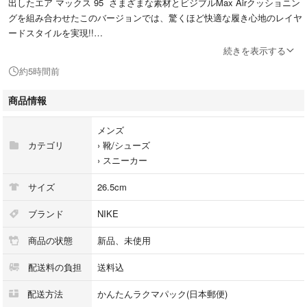
出したエア マックス 95 さまざまな素材とビジブルMax Airクッショニン
グを組み合わせたこのバージョンでは、驚くほど快適な履き心地のレイヤ
ードスタイルを実現!!
続きを表示する
約5時間前
注意事項（Important Notes）
●スニーカーは専用倉庫でコレクションとして管理しており 出品している
商品情報
新品スニーカーは未使用品ですが、当方及びメーカーで保管擦り傷や汚れ
（？）などがある場合ございます ご理解ご了承の上ご入札ください
メンズ
カテゴリ
›
靴/シューズ
●10枚目の画像は公式画像です その他可能な限り多方面から撮影しました
›
スニーカー
が 撮影箇所以外や、撮影に映り難い汚れや 生産時の接着剤跡、縫製の粗
さ、エアー量の強弱などがあるかもしれません
サイズ
26.5cm
実際に試着しての購入ではないため 完品をお求めの方はご遠慮いただけ
ればと思います
ブランド
NIKE
ノークレームノーリターンでお願いします
商品の状態
新品、未使用
配送料の負担
送料込
配送方法
かんたんラクマパック(日本郵便)