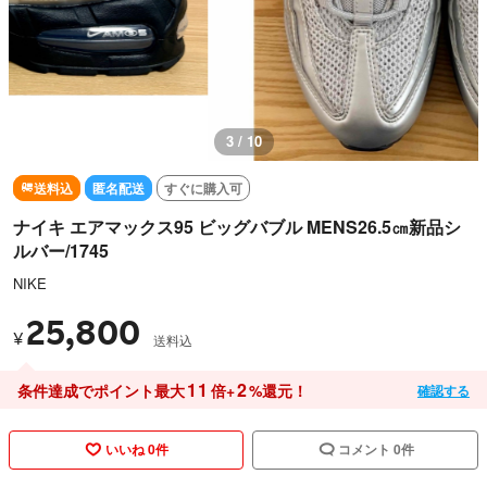
3 / 10
送料込
匿名配送
すぐに購入可
ナイキ エアマックス95 ビッグバブル MENS26.5㎝新品シ
ルバー/1745
NIKE
25,800
¥
送料込
11
2
条件達成でポイント最大
倍+
%還元！
確認する
いいね 0件
コメント 0件