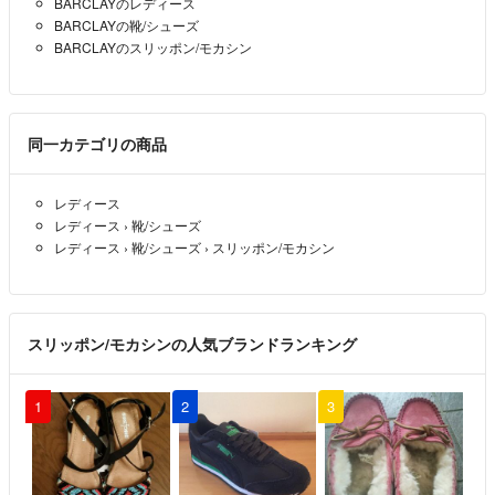
BARCLAYのレディース
いいたします。
BARCLAYの靴/シューズ
お値下げした場合でも専用にはいたしませんので先にお手続きしていた
BARCLAYのスリッポン/モカシン
だける方を優先とさせていただきます。
神経質な方、完璧な商品をお求めの方はご購入をご遠慮ください。
同一カテゴリの商品
最後までお読みいただきありがとうございました(^^)
レディース
レディース
›
靴/シューズ
レディース
›
靴/シューズ
›
スリッポン/モカシン
スリッポン/モカシンの人気ブランドランキング
1
2
3