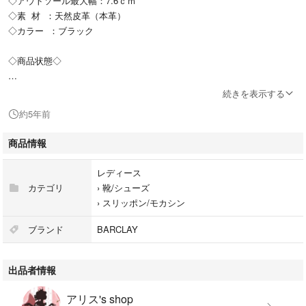
◇アウトソール最大幅：7.6ｃｍ
◇素 材 ：天然皮革（本革）
◇カラー ：ブラック
◇商品状態◇
定価15400円
続きを表示する
約5年前
BARCLAY バークレー
商品情報
ヴィタノーヴァ VITA NOVA モカシンローファー 。
シンプルなデザインでオンオフ問わずどんなシーンでもお使いいただける
レディース
パンプスです。
カテゴリ
›
靴/シューズ
太めのヒールで安定感があり、快適な履き心地。
›
スリッポン/モカシン
USED品になりますが数回程度の使用で美品です♪
ブランド
BARCLAY
★ご購入前に必ずコメントお願いいたします。
出品者情報
沖縄・離島の場合は別途差額送料が必要になりますのでご購入前にその旨
アリス's shop
お伝えください。