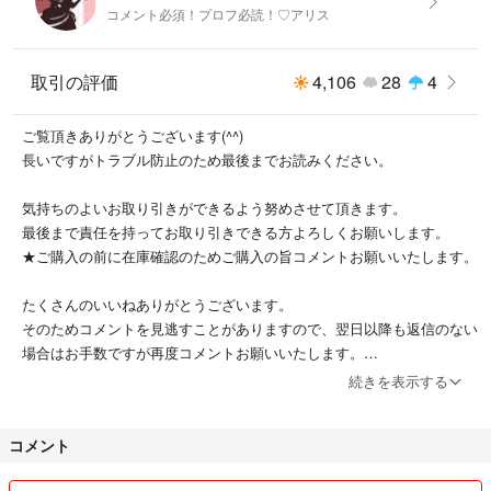
コメント必須！プロフ必読！♡アリス
取引の評価
4,106
28
4
ご覧頂きありがとうございます(^^)
長いですがトラブル防止のため最後までお読みください。
気持ちのよいお取り引きができるよう努めさせて頂きます。
最後まで責任を持ってお取り引きできる方よろしくお願いします。
★ご購入の前に在庫確認のためご購入の旨コメントお願いいたします。
たくさんのいいねありがとうございます。
そのためコメントを見逃すことがありますので、翌日以降も返信のない
場合はお手数ですが再度コメントお願いいたします。
続きを表示する
単品でのお値下げは厳しいです(>_<)
同梱の場合はお値下げ可能ですのでコメントお願いいたします。
コメント
中にはお値下げ可能なものもございますがお安く出品してますので大幅
なお値下げは出来ません。