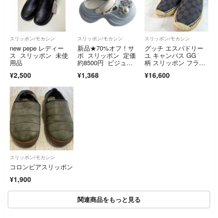
スリッポン/モカシン
スリッポン/モカシン
スリッポン/モカシン
new pepe レディー
新品★70%オフ！サ
グッチ エスパドリー
ス スリッポン 未使
ボ スリッポン 定価
ユ キャンバス GG
用品
約8500円 ビジュ
柄 スリッポン フラッ
ー パール 送料込
トシューズ グレー
¥2,500
¥1,368
¥16,600
み シューズ
スリッポン/モカシン
コロンビアスリッポン
¥1,900
関連商品をもっと見る