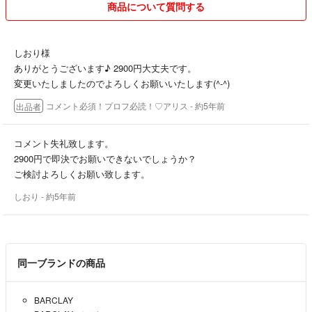
沖縄県、北海道の離島への発送、匿名配送の場合はプラス300円にて変
商品について質問する
更可能です。
基本的にはキャンセル、返品は致しかねます。
しおり様
サイズが合わなかったイメージが違った等のご返品はご遠慮ください。
ありがとうございます♪ 2900円大丈夫です。
不具合があった場合は対応させていただきますのでご相談ください。
変更いたしましたのでよろしくお願いいたします(^-^)
気をつけてはいますがミスがあることもございます。相談もされずにい
コメント必須！プロフ必読！♡アリス
- 約5年前
出品者
きなり評価をしたり、他人のミスを許せない方は入札をご遠慮くださ
い。
コメント失礼致します。
出品商品は予告なく削除する場合があります。
2900円で即決でお願いできないでしょうか？
ご検討よろしくお願い致します。
発送は基本的には宅配便になりますが、商品によりに普通郵便を使う場
しおり
- 約5年前
合もあります。
梱包資材はリサイクル品を使用しますのでご理解ください。
発送は出来るだけ迅速にさせていただきますが、土日祝日をはさむ場合
やその他都合によりお時間をいただく場合もございますのでお急ぎの場
同一ブランドの商品
合はコメントにてご確認お願いいたします。
交渉中の場合でもそのままの状態、お値段でご購入いただける方、先に
BARCLAY
お手続きしていただける方を優先させていただきますのでよろしくお願