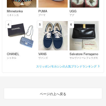
Minnetonka
PUMA
UGG
ミネトンカ
プーマ
アグ
4
5
6
CHANEL
VANS
Salvatore Ferragamo
シャネル
ヴァンズ
サルヴァトーレフェラガモ
スリッポン/モカシンの人気ブランドランキング
ページの上へ戻る