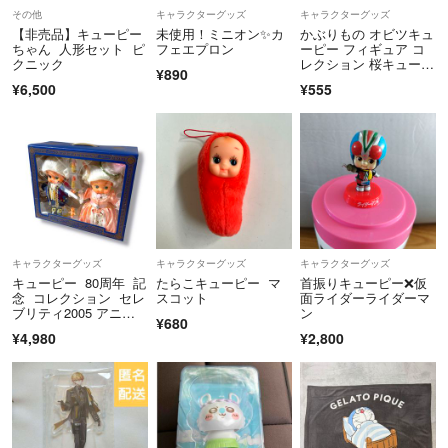
その他
キャラクターグッズ
キャラクターグッズ
出品している雑誌には抜けているページがあるものもございますので、
【非売品】キューピー
未使用！ミニオン✨カ
かぶりもの オビツキュ
よく内容をご確認してからご購入お願いいたします。
ちゃん 人形セット ピ
フェエプロン
ーピー フィギュア コ
クニック
レクション 桜キューピ
抜けているページがある雑誌につきましては購入後切り抜く場合があり
¥890
ー
¥6,500
¥555
ます。
発送の目安は支払い後、4〜7日で発送に設定しておりますが、それよ
り早く発送する場合があります。
発送方法は基本的に最安値の方法で発送させていただきます。
ご希望がありましたら追加料金にてご希望の発送方法で発送させていた
だきますので、お申し付け下さい。
キャラクターグッズ
キャラクターグッズ
キャラクターグッズ
キューピー 80周年 記
たらこキューピー マ
首振りキューピー❌仮
期限内のお支払いがない場合、今後のお取引をご遠慮させていただく場
念 コレクション セレ
スコット
面ライダーライダーマ
合がございます。
ブリティ2005 アニバ
ン
¥680
ーサリー
お手数おかけしますが、期限内のお支払いをお願いいたします。
¥4,980
¥2,800
最後までどうぞよろしくお願いいたします。
ペット、犬を飼っておりました。
発送元、長野県