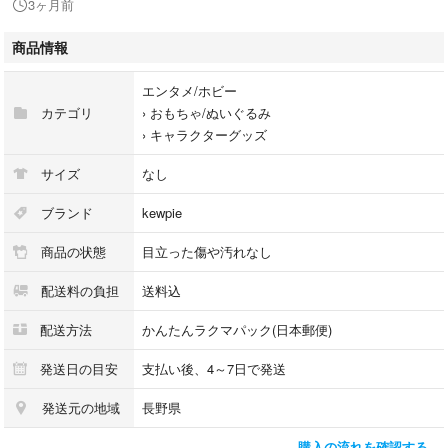
3ヶ月前
ハウス
ミニチュア
商品情報
マスコット
キーホルダー
エンタメ/ホビー
モチーフ
カテゴリ
›
おもちゃ/ぬいぐるみ
ぬいぐるみ
›
キャラクターグッズ
食玩
人形
サイズ
なし
日本
平成
ブランド
kewpie
当時
商品の状態
目立った傷や汚れなし
希少
配送料の負担
送料込
配送方法
かんたんラクマパック(日本郵便)
発送日の目安
支払い後、4～7日で発送
発送元の地域
長野県
購入の流れを確認する