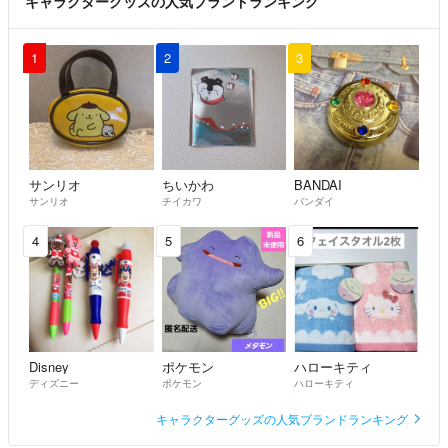
キャラクターグッズの人気ブランドランキング
1
2
3
サンリオ
ちいかわ
BANDAI
サンリオ
チイカワ
バンダイ
4
5
6
Disney
ポケモン
ハローキティ
ディズニー
ポケモン
ハローキティ
キャラクターグッズの人気ブランドランキング