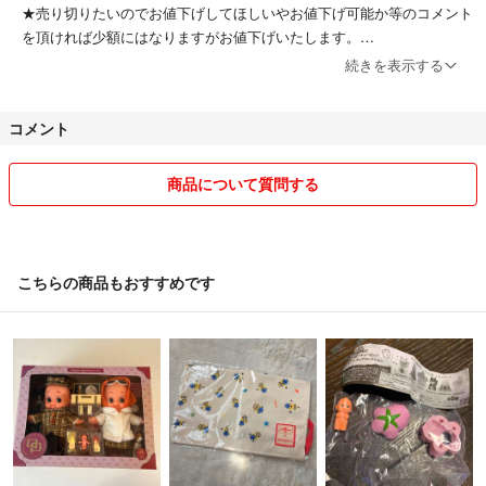
★売り切りたいのでお値下げしてほしいやお値下げ可能か等のコメント
を頂ければ少額にはなりますがお値下げいたします。
商品によって値下げ価格は異なります。
続きを表示する
★アイドル誌多数所持しておりますので、ご希望がございましたらお問
コメント
い合わせください。
★雑誌は基本1冊まるごとで販売しておりますが、切り抜き対応もして
商品について質問する
おります。10枚まで320円〜、10枚以上は1ページ(枚)+10円となりま
す。ご希望の場合はコメントよりお知らせくださいませ。(その際発送
方法が変更になる場合もございます。)
こちらの商品もおすすめです
雑誌順次処分予定
ご覧いただきありがとうございます。
他のフリマサイトでも出品しておりますので、予期せず削除することが
あります。
ご購入の際は一言コメントいただけるとありがたいです。
おまとめ買い値下げいたします。