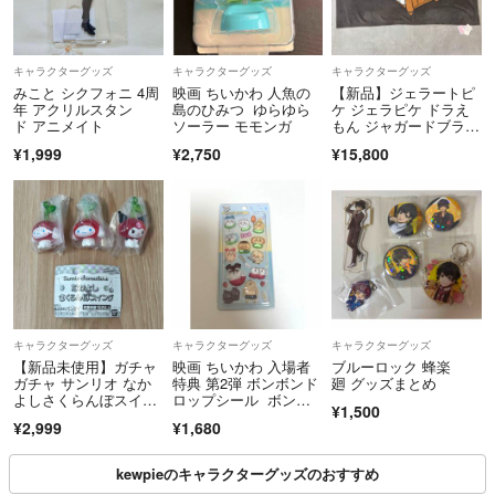
ペットのいない部屋で接触のないよう保管しています。
キャラクターグッズ
キャラクターグッズ
キャラクターグッズ
みこと シクフォニ 4周
映画 ちいかわ 人魚の
【新品】ジェラートピ
※一部商品、近日処分致しますので購入希望の方はお早めにお願いいた
年 アクリルスタン
島のひみつ ゆらゆら
ケ ジェラピケ ドラえ
します。
ド アニメイト
ソーラー モモンガ
もん ジャガードブラン
ケット グレー
¥1,999
¥2,750
¥15,800
キャラクターグッズ
キャラクターグッズ
キャラクターグッズ
【新品未使用】ガチャ
映画 ちいかわ 入場者
ブルーロック 蜂楽
ガチャ サンリオ なか
特典 第2弾 ボンボンド
廻 グッズまとめ
よしさくらんぼスイン
ロップシール ボンド
¥1,500
グ シナモン
ロ
¥2,999
¥1,680
kewpieのキャラクターグッズのおすすめ