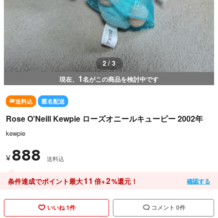
3 / 3
1
現在、
名がこの商品を検討中です
送料込
匿名配送
Rose O'Neill Kewpie ローズオニールキューピー 2002年
kewpie
888
¥
送料込
11
2
条件達成でポイント最大
倍+
%還元！
確認する
いいね 1件
コメント 0件