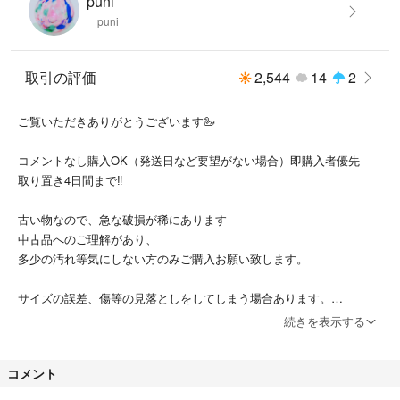
puni
puni
取引の評価
2,544
14
2
ご覧いただきありがとうございます🦢
コメントなし購入OK（発送日など要望がない場合）即購入者優先
取り置き4日間まで‼︎
古い物なので、急な破損が稀にあります
中古品へのご理解があり、
多少の汚れ等気にしない方のみご購入お願い致します。
サイズの誤差、傷等の見落としをしてしまう場合あります。
どうしても色の誤差出てしまいます。
続きを表示する
古着特有の臭いなどご了承ください。
コメント
直接見ることのできないお取り引きなので、
購入は慎重にお願い致します。