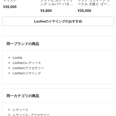
ング シルバー バタフ
ークル 大振り ゴール
¥35,000
ライ 蝶々 高級ジルコ
ド
¥4,800
¥35,000
ニア 金属アレルギー対
応
Lochieのイヤリングのおすすめ
同一ブランドの商品
Lochie
Lochieのレディース
Lochieのアクセサリー
Lochieのイヤリング
同一カテゴリの商品
レディース
レディース
›
アクセサリー