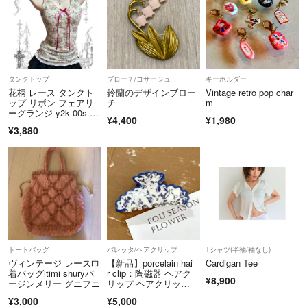
購入後は無効とします。
着画像は出来ません
購入意思が無いと思われた場合、
タンクトップ
ブローチ/コサージュ
キーホルダー
コメントは早めに削除します。
花柄 レース タンクト
鈴蘭のデザインブロー
Vintage retro pop char
発送後のメッセージ送りません。
ップ リボン フェアリ
チ
m
→発送日等質問があれば事前に言ってください。
ーグランジ y2k 00s ギ
¥4,400
¥1,980
ャル
発送後のメッセージ不要です。
¥3,880
同じ画像を使っての再販はやめてほしいです。
ご自身で撮り直してください
ハンドメイド作品
古いパーツと新しいものを
組み合わせたりと様々です
ブランド名 LULUAMBER
トートバッグ
バレッタ/ヘアクリップ
Tシャツ(半袖/袖なし)
ヴィンテージ レース巾
【新品】porcelain hai
Cardigan Tee
同じものはほとんど作りません。
着バッグitimi shuryバ
r clip：陶磁器 ヘアク
まだまだ未熟な作品です
¥8,900
ージンメリー グニフニ
リップ ヘアクリッ
ご理解の上ご購入頂きたいと思います。
プ ヘアクリップ バン
¥3,000
¥5,000
スクリップ ヘアアクセ