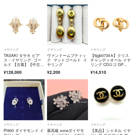
サリー
イヤリング
イヤリング
イヤリング
TASAKI タサキ ピア
ヴァンドームブティッ
【6jgb0734-k】クリス
ス・イヤリング ゴー
ク マットゴールド イ
チャンディオール イヤ
ルド 【古着】【中古】
ヤリング
リング CDロゴ GPメ
【送料無料】
ッキ ゴールド【中古】
¥128,000
¥2,200
¥14,510
レディース
イヤリング
イヤリング
イヤリング
Pt900 ダイヤモンド イ
最高級 sonaダイヤモ
【美品】シャネル イヤ
ヤリング
ンド パピヨン イヤリ
リング ココマーク サ