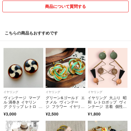
商品について質問する
ほとんどが一点物になります。
当方知識はあまり無いです。
年代等わかりかねます。
こちらの商品もおすすめです
ブランド名等は検索ワードとしての記載です。
リサイクル梱包あり。
発送中の破損、紛失の保証なし。
発送の日時や方法等は購入前にお願いします。
☆複数購入の場合、おまとめページを作りまとめての発送となります。
その際各ページにコメントください。
以上◯点です。
イヤリング
イヤリング
イヤリング
と書いていただけるとスムーズです。
ヴィンテージ マーブ
グリーン&ゴールド エ
イヤリング 大ぶり 昭
ル 渦巻き イヤリン
ナメル ヴィンテー
和 レトロポップ ヴィ
グ クリップ レトロ ビ
ジ フラワー イヤリン
ンテージ 古着 個性
【プロフ読んだ】とコメント頂いた方のみ2点目から50円のお値引きと
ンテージ
グ
的 ハンドメイド
¥3,000
¥2,500
¥1,800
なります。
毎回お願い致します。:°ஐ
リピート様でも初めからとなります