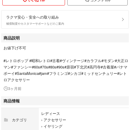
ラクマ安心・安全への取り組み
補償制度やカスタマーサポートなどのご案内
商品説明
お値下げ不可
#レトロポップ #昭和レトロ#古着#ヴィンテージ#カラフル#モダン#大正ロ
マン#ファンシー#60s#70s#80s#90s#原宿#下北沢#高円寺#古着屋#パナマ
ボーイ#SantaMonica#jam#フラミンゴ#シカゴ#ミッドセンチュリー#レト
ロアクセサリー
3ヶ月前
商品情報
レディース
カテゴリ
›
アクセサリー
›
イヤリング