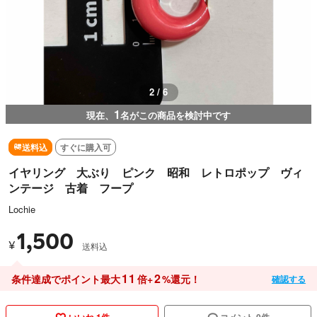
2 / 6
1
現在、
名がこの商品を検討中です
送料込
すぐに購入可
イヤリング 大ぶり ピンク 昭和 レトロポップ ヴィ
ンテージ 古着 フープ
Lochie
1,500
¥
送料込
11
2
条件達成でポイント最大
倍+
%還元！
確認する
いいね 1件
コメント 0件