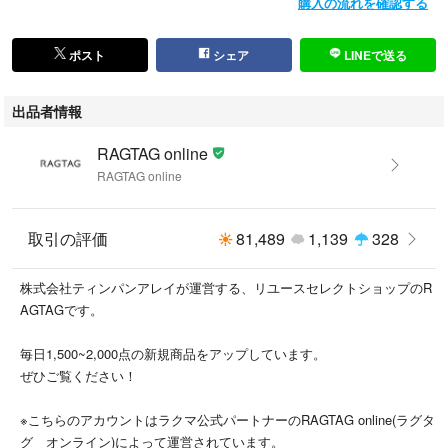
購入の流れを確認する
・A…汚れやダメージがない、またはあっても目立たないきれいなもの
・B…着用感が少なく、汚れやダメージが気にならないもの
・C…着用感があり、汚れやダメージがみられるもの
ポスト
シェア
LINEで送る
・D…汚れやダメージが目立つもの
出品者情報
商品以外に付属している袋や靴の箱等はコンディションには含まれており
ません。
RAGTAG online
また、汚れや破れ等の記載もしておりませんので予めご了承ください。
RAGTAG online
※新品同様では、裾上げ等お直しがしてある場合もございます。
取引の評価
81,489
1,139
328
#RAGTAGonline
#レディース_RAGTAGonline
株式会社ティンパンアレイが運営する、リユースセレクトショップのR
#tricotCOMMEdesGARCONS_トリココムデギャルソン_レディース_RAG
AGTAGです。
TAGonline
#ニット・セーター_レディース_RAGTAGonline
毎日1,500~2,000点の新規商品をアップしています。
ぜひご覧ください！
こちらの商品はラクマ公式パートナーのRAGTAGによって出品されていま
す。
※こちらのアカウントはラクマ公式パートナーのRAGTAG online(ラグタ
グ オンライン)によって運営されています。