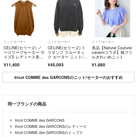
ニット/セーター
ニット/セーター
ニット/セーター
CELINE(セリーヌ) ノ
CELINE(セリーヌ) ト
美品【Natural Couture/
ースリーブセーター サ
リオンフ クルーネッ
canamiコラボ】袖フリ
イズS レディース美
ク セーター ニット/セ
ルきれいめニット
品 - ライトブラウ
ーター アパレル ファ
¥11,400
¥45,093
¥1,880
ン クルーネック
ッション 衣類 XL ウー
ル カシミヤ グレー 2A
C85048T レディース 4
tricot COMME des GARCONSのニット/セーターのおすすめ
0802201549【中古】
【アラモード】
同一ブランドの商品
tricot COMME des GARCONS
tricot COMME des GARCONSのレディース
tricot COMME des GARCONSのトップス