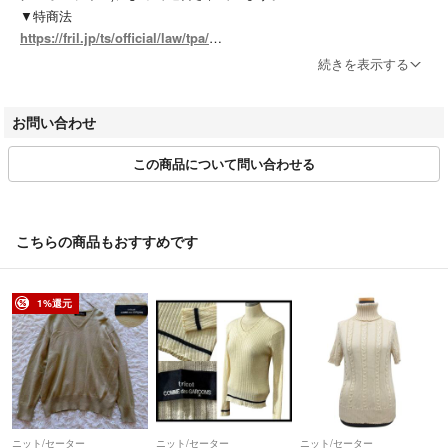
▼特商法
https://fril.jp/ts/official/law/tpa/
▼返品特約
続きを表示する
https://fril.jp/ts/official/law/tpa/#return_policy
▼適格請求書発行事業者登録番号
お問い合わせ
T7010001074003
この商品について問い合わせる
【実店舗一覧】
RAGTAG渋谷店 / RAGTAG原宿店 / RAGTAG新宿店 / RAGTAG新宿マ
ルイアネックス店 / RAGTAG日本橋高島屋店 / RAGTAG有楽町マルイ店
/ RAGTAGニュウマン高輪店 / RAGTAGルミネ池袋店 / RAGTAG下北沢
こちらの商品もおすすめです
店 / RAGTAG吉祥寺店 / RAGTAG二子玉川ライズ店 / RAGTAGニュウマ
ン横浜店 / RAGTAG札幌店 / RAGTAG京都店 / RAGTAG心斎橋店 / RAG
TAGなんばパークス店 / RAGTAG神戸店 / RAGTAG広島店 / RAGTAG広
1%還元
島府中店 / RAGTAG福岡店 / RAGTAG福岡パルコ店 /
rt銀座店 / rt名古屋店
ニット/セーター
ニット/セーター
ニット/セーター