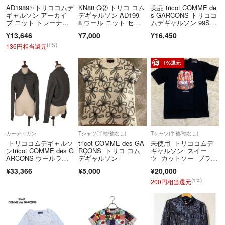
AD1989✨トリココムデ
KN88 G② トリコ コム
美品 tricot COMME de
ギャルソン アーカイ
デギャルソン AD199
s GARCONS トリココ
ブ ニット トレーナ
8 ウール ニット セー
ムデギャルソン 99S
ー グリーン系
ター
S シルク ニット セー
¥13,646
¥7,000
¥16,450
ター 半袖 タートルネ
ック ケーブルニッ
(1%)
136円相当還元
ト ベージュ レディー
ス 古着 中古 USED
1%還元
カーディガン
Tシャツ(半袖/袖なし)
Tシャツ(半袖/袖なし)
トリココムデギャルソ
tricot COMME des GA
未使用 トリココムデ
ンtricot COMME des G
RÇONS トリコ コム
ギャルソン スイー
ARCONS ウールラウ
デギャルソン
ツ カットソー ブラッ
ンドシルエットニット
ク 大きめS
¥33,366
¥5,000
¥20,000
ボレロカーディガン グ
レーM位
(1%)
200円相当還元