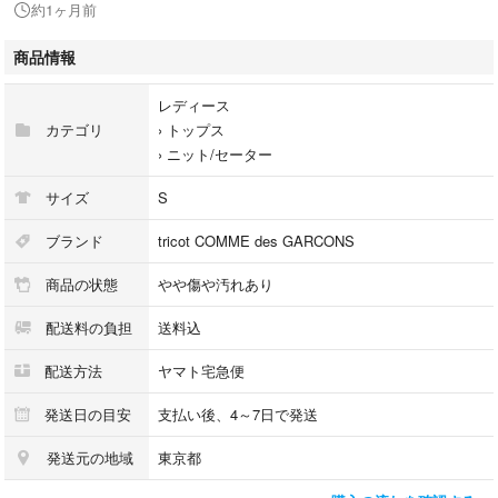
約1ヶ月前
ポケット：なし
透け感：なし
商品情報
生地の厚さ：普通
裏地：なし
レディース
伸縮性：あり
カテゴリ
›
トップス
光沢：なし
›
ニット/セーター
開閉：無し
サイズ
S
※商品は複数サイトで共有している為システムで在庫調整を行っておりま
ブランド
tricot COMME des GARCONS
すが、ずれが生じ欠品となる場合もございます。
商品の状態
やや傷や汚れあり
【商品コード】2000226M0092
配送料の負担
送料込
【コンディションについて】
配送方法
ヤマト宅急便
RAGTAG Onlineでは商品がユーズドである性質を考慮して、
商品の状態を下記の基準で表示しております。
発送日の目安
支払い後、4～7日で発送
内容をよくご確認ください。
発送元の地域
東京都
・新品同様…新品または新品同様のもの ※