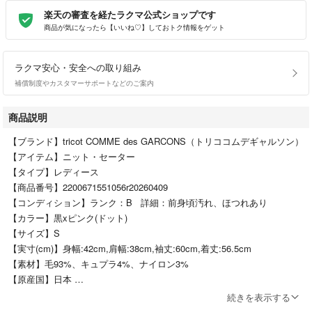
楽天の審査を経たラクマ公式ショップです
商品が気になったら【いいね♡】しておトク情報をゲット
ラクマ安心・安全への取り組み
補償制度やカスタマーサポートなどのご案内
商品説明
【ブランド】tricot COMME des GARCONS（トリココムデギャルソン）
【アイテム】ニット・セーター
【タイプ】レディース
【商品番号】2200671551056r20260409
【コンディション】ランク：B 詳細：前身頃汚れ、ほつれあり
【カラー】黒xピンク(ドット)
【サイズ】S
【実寸(cm)】身幅:42cm,肩幅:38cm,袖丈:60cm,着丈:56.5cm
【素材】毛93%、キュプラ4%、ナイロン3%
【原産国】日本
【その他詳細】
続きを表示する
シーズン：秋冬