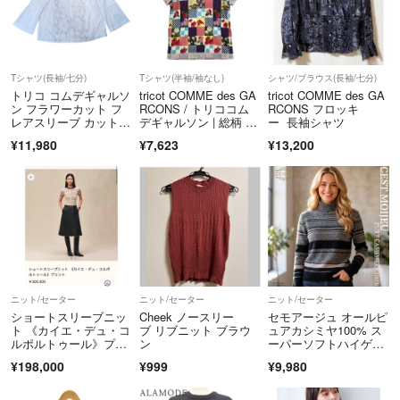
Tシャツ(長袖/七分)
Tシャツ(半袖/袖なし)
シャツ/ブラウス(長袖/七分)
トリコ コムデギャルソ
tricot COMME des GA
tricot COMME des GA
ン フラワーカット フ
RCONS / トリココム
RCONS フロッキ
レアスリーブ カットソ
デギャルソン | 総柄 プ
ー 長袖シャツ
ー
リント Tシャツ カット
¥11,980
¥7,623
¥13,200
ソー | ホワイト | レデ
ィース
ニット/セーター
ニット/セーター
ニット/セーター
ショートスリーブニッ
Cheek ノースリー
セモアージュ オールピ
ト 《カイエ・デュ・コ
ブ リブニット ブラウ
ュアカシミヤ100% ス
ルポルトゥール》プリ
ン
ーパーソフトハイゲー
ント
ジニット
¥198,000
¥999
¥9,980