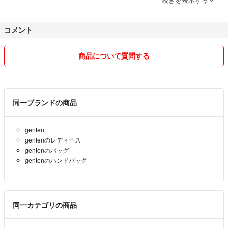
購入後、遅くとも1-2日中に発送出来るようにいたします。
コメント
週末は翌、月曜日までに発送させて頂きます。
今後もプロフの変更、改訂はすると思います。
商品について質問する
今回は閲覧頂き、ありがとうございました。
同一ブランドの商品
genten
gentenのレディース
gentenのバッグ
gentenのハンドバッグ
同一カテゴリの商品