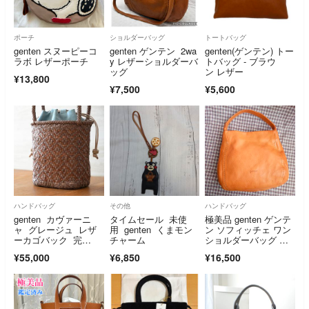
ポーチ
ショルダーバッグ
トートバッグ
genten スヌーピーコ
genten ゲンテン 2wa
genten(ゲンテン) トー
ラボ レザーポーチ
y レザーショルダーバ
トバッグ - ブラウ
ッグ
ン レザー
¥13,800
¥7,500
¥5,600
ハンドバッグ
その他
ハンドバッグ
genten カヴァーニ
タイムセール 未使
極美品 genten ゲンテ
ャ グレージュ レザ
用 genten くまモン
ン ソフィッチェ ワン
ーカゴバック 完
チャーム
ショルダーバッグ 手
売 新品同様
さげ
¥55,000
¥6,850
¥16,500