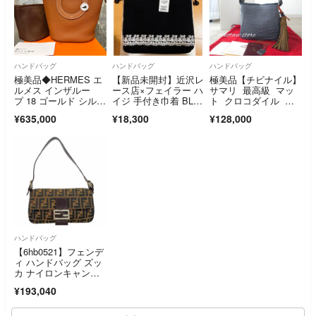
ハンドバッグ
ハンドバッグ
ハンドバッグ
極美品◆HERMES エ
【新品未開封】近沢レ
極美品【チビナイル】
ルメス インザルー
ース店×フェイラー ハ
サマリ 最高級 マッ
プ 18 ゴールド シルバ
イジ 手付き巾着 BLA
ト クロコダイル バ
ー金具
CK
ケットバッグ
¥635,000
¥18,300
¥128,000
ハンドバッグ
【6hb0521】フェンデ
ィ ハンドバッグ ズッ
カ ナイロンキャンバ
ス ブラウン シルバー
¥193,040
金具【中古】レディー
ス