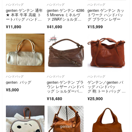
ハンドバッグ
ハンドバッグ
ハンドバッグ
genten ゲンテン 通年
genten ゲンテン 4286
genten ゲンテン カッ
★ 本革 牛革 高級 ト
5 Minerva ミネルヴ
トワーク ハンドバッ
ートバッグ ハンドバ
ァ 2WAYショルダ
グ ブラウン レザー
ッグ Sz.F レディース
ー ミニ
¥11,890
¥41,690
¥15,999
ハンドバッグ
ハンドバッグ
ハンドバッグ
genten バッグ
genten ゲンテン ブラ
ゲンテン／genten バ
ウン レザー ハンドバ
ッグ ハンドバッ
¥5,000
ッグ ショルダーバッ
グ 鞄 トートバッグ レ
グ 2way レディース 6
ディース 女性 女性
¥18,480
¥25,900
03816 【中古】
用 レザー 革 本革 ブ
ラウン 茶 36940 Soffi
ce ソフィッチェ 手さ
げバッグ 2WAY ショ
ルダーバッグ