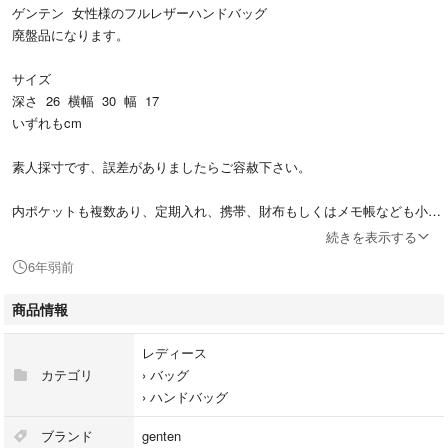
ゲンテン 女性様のフルレザーハンドバッグ
廃盤品になります。
サイズ
深さ 26 横幅 30 幅 17
いずれもcm
素人採寸です、誤差がありましたらご容赦下さい。
内ポケットも複数あり、定期入れ、携帯、財布もしくはメモ帳なども小分
けができます。
続きを表示する
6年弱前
多少のスレ、カバン内部にシミがあります。ご理解頂ける方はよろしくお
願いします。
商品情報
使用感はありますが、革カバン独特の風合いは逆によく出ているとおもわ
レディース
れます。
カテゴリ
›
バッグ
›
ハンドバッグ
気にいって頂けましたら先ず、
ご相談、ご質問だけでも構いません、お気軽にご連絡ください。
ブランド
genten