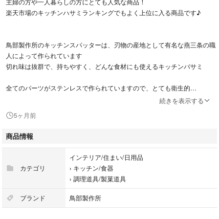
主婦の方や一人暮らしの方にとても人気な商品！
楽天市場のキッチンハサミランキングでもよく上位に入る商品です♪
鳥部製作所のキッチンスパッターは、刃物の産地として有名な燕三条の職
人によって作られています
切れ味は抜群で、持ちやすく、どんな食材にも使えるキッチンバサミ
全てのパーツがステンレスで作られていますので、とても衛生的
さらに、110度開けると分解できますので、隅々まで洗えます
続きを表示する
オールステンレスで食洗機もOKです
5ヶ月前
まな板や包丁の出番が減り、節水にもつながりますよ
商品情報
ご購入者様よりご質問がありましたので共有します
分解した後の組立方法につきましては、写真を追加しました
インテリア/住まい/日用品
カシメ部分を抑えながら、組み立ててください
カテゴリ
›
キッチン/食器
youtubeで動画をアップされている方もおられますので
›
調理道具/製菓道具
ご参考まで
ブランド
鳥部製作所
品名：キッチンスパッター