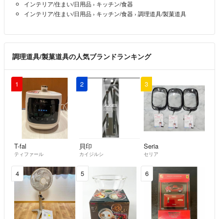
インテリア/住まい/日用品
›
キッチン/食器
インテリア/住まい/日用品
›
キッチン/食器
›
調理道具/製菓道具
調理道具/製菓道具の人気ブランドランキング
1
2
3
T-fal
貝印
Seria
ティファール
カイジルシ
セリア
4
5
6