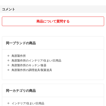
＃オールステンレス ＃キッチンハサミ ＃食洗器対応 ＃お手入れ簡
よろしくお願い致します。
単 ＃衛生的
コメント
＃新品 ＃未使用 ＃料理バサミ ＃ステンレス ＃ハサミ ＃楽天ルー
日祝は発送が出来かねます。
ム ＃売り切れ ＃インスタ
また年末年始〔12/29〜1/3〕は発送が出来かねます。
商品について質問する
＃ミニマリスト ＃キッチンツール ＃シンプル ＃インスタグラマー ＃
予めご了承くださいませ
インスタグラム
＃バーベキュー ＃キャンプ
同一ブランドの商品
鳥部製作所
鳥部製作所のインテリア/住まい/日用品
鳥部製作所のキッチン/食器
鳥部製作所の調理道具/製菓道具
同一カテゴリの商品
インテリア/住まい/日用品