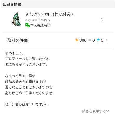
出品者情報
サイズ:全長203mm
重量:115g
さなぎ's shop（日祝休み）
素材:刃部本体：ステンレス刃物鋼、柄部・鋲:SUS303
さなぎ☆日祝休み
ヘアライン仕上げ
本人確認済
刃や持ち手部分に、製造時についた筋や溝、かすれ、黒ずみなどが見られ
取引の評価
366
0
0
ますが、
製品仕様となります。ご了承ください
初めまして。
プロフィールをご覧いただき
クッション封筒に入れ、箱スレしないよう梱包致します
誠にありがとうございます。
【化粧箱なし】は5180円にて出品しております
なるべく早くご返信
商品の発送を心掛けますが
日・祝は発送出来かねます
遅くなることもございますので
気持ちの良いお取引が出来るよう
あらかじめご了承くださいませ。
努めて参ります！
よろしくお願い致しますm(__)m
値下げ交渉は厳しいですが
気持ちの良いお取り引きが出来るよう
続きを表示する
対応致しますので