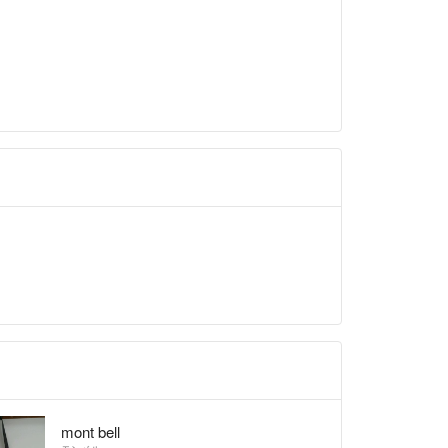
ましたら返品受け付けますのでご連絡いただけまし
ックには対応しておりませんので、ご了承お願い致
事・発送が遅くなることがありますがご了承お願い
てきてコメントやメッセージの見逃しがありますの
は催促をしていただけましたらお応え致します。
主観での程度表になりますので、目安としてお考えく
品になりますので 細かな状態等、画像でのご判断お
ンドオークションや古物卸売市場 等の全国大手の仲
購入したものになりますので 偽物は一切ございませ
mont bell