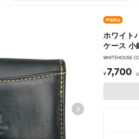
SOLD OUT
送料込
ホワイトハ
ケース 小銭入
WHITEHOUSE C
7,700
¥