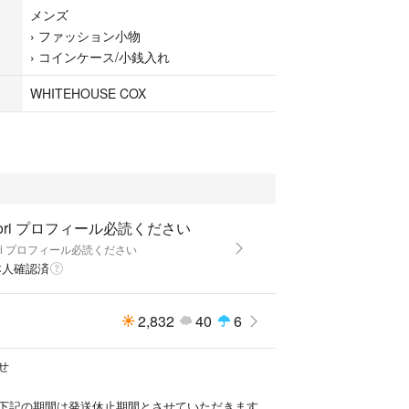
メンズ
小・なし の順にダメージや使用感が見られるお品と
›
ファッション小物
›
コインケース/小銭入れ
かな状態等、必ず画像でご確認お願いします。
WHITEHOUSE COX
 小【 】- 極小【 】-なし【●】
 小【 】- 極小【●】-なし【 】
 小【 】- 極小【●】-なし【 】
 小【 】- 極小【 】-なし【 】
vori プロフィール必読ください
ori プロフィール必読ください
 小【 】- 極小【●】-なし【 】
本人確認済
2,832
40
6
◆◆◆◆
せ
◆◆◆◆
下記の期間は発送休止期間とさせていただきます。