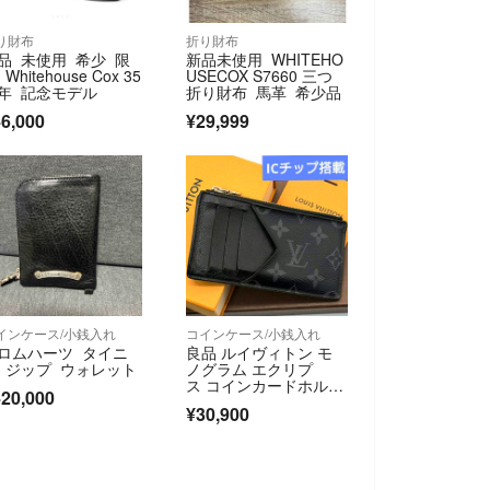
り財布
折り財布
品 未使用 希少 限
新品未使用 WHITEHO
Whitehouse Cox 35
USECOX S7660 三つ
年 記念モデル
折り財布 馬革 希少品
6,000
¥29,999
インケース/小銭入れ
コインケース/小銭入れ
ロムハーツ タイニ
良品 ルイヴィトン モ
 ジップ ウォレット
ノグラム エクリプ
ス コインカードホルダ
20,000
ー フラグメント タイ
¥30,900
ガラマ