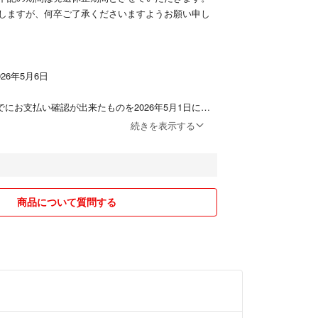
しますが、何卒ご了承くださいますようお願い申し
◆◆◆◆
026年5月6日
◆◆◆◆
日までにお支払い確認が出来たものを2026年5月1日に発
続きを表示する
文いただきました商品につきましては、休止期間後
ます。
◆◆◆◆
-22103005-2343
だける方のみ ご購入お願い致します。
商品について質問する
◆◆◆◆
川県古物卸売市場」のブランドオークションにて購
ますので安心して ご検討お願いいたします。
め、購入前にコメントをお願いしております。
1080001720号/香川県公安委員会
置きはしておりません。
贋鑑定を受けたものになりますが、万が一 真贋が疑