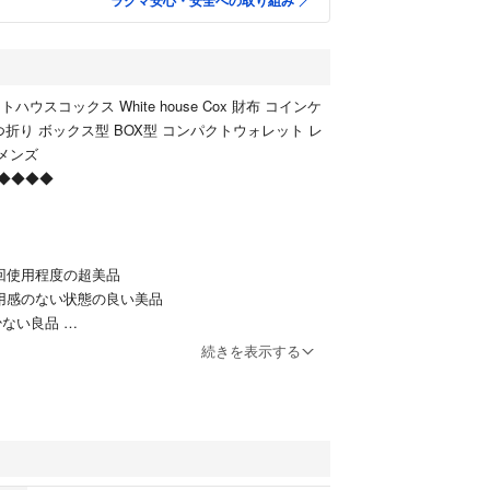
ラクマ安心・安全への取り組み
ハウスコックス White house Cox 財布 コインケ
つ折り ボックス型 BOX型 コンパクトウォレット レ
 メンズ
◆◆◆◆
回使用程度の超美品
用感のない状態の良い美品
少ない良品
感が見られる一般的な中古品
続きを表示する
があり使用感を感じるUSED品
どが多く見受けられる難有品
表です。大体の目安としてお考えください。
◆◆◆◆