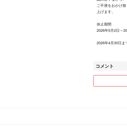
縦7cm
ご不便をおかけ致
横9.9cm
上げます。
マチ2cm
◆◆◆◆◆◆◆◆
休止期間
【素材】
2026年5月2日～2
レザー 本革
◆◆◆◆◆◆◆◆
2026年4月30
【詳細】
送いたします。
-
休止期間内にご注
コメント
に順次発送いたし
◆◆◆◆◆◆◆◆
Favori管理番号・04
以下 ご理解いた
◆◆◆◆◆◆◆◆
こちらのお品「香
●購入について
入したものになり
トラブル防止のた
古物商許可証/第81
また専用・お取り
※鑑定士による真