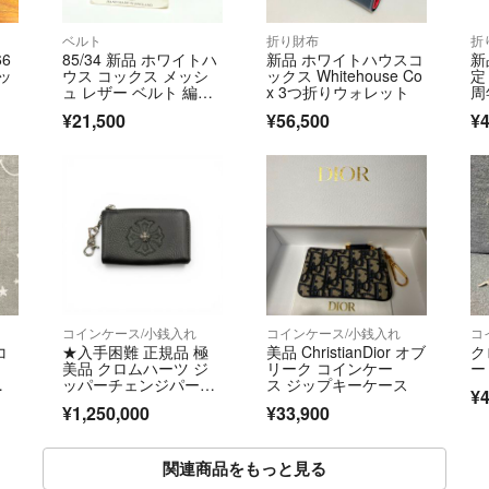
ベルト
折り財布
折
66
85/34 新品 ホワイトハ
新品 ホワイトハウスコ
新
ッ
ウス コックス メッシ
ックス Whitehouse Co
定 
ュ レザー ベルト 編み
x 3つ折りウォレット
周
込み
¥21,500
¥56,500
¥4
コインケース/小銭入れ
コインケース/小銭入れ
コ
コ
★入手困難 正規品 極
美品 ChristianDior オブ
ク
美品 クロムハーツ ジ
リーク コインケー
ー
ッパーチェンジパー
ス ジップキーケース
¥4
ス #2 / クロスパッチ 1
¥1,250,000
¥33,900
スナップクリップ付★
関連商品をもっと見る