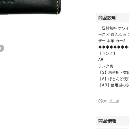
商品説明
・送料無料 ホワイト
ース 小銭入れ 三
ザー 本革 カーキ
◆◆◆◆◆◆◆◆
0
【ランク】
AB
ランク表
【S】未使用・数
【A】ほとんど使
【AB】使用感の
【B】多少の使用
【BC】傷・汚れ
3年以上前
【C】傷・汚れな
【D】ジャンク品
※当店独自の程度
商品情報
◆◆◆◆◆◆◆◆