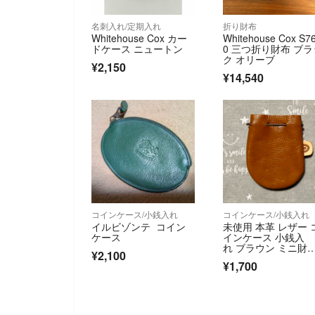
名刺入れ/定期入れ
折り財布
Whitehouse Cox カー
Whitehouse Cox S7
ドケース ニュートン
0 三つ折り財布 ブラ
ク オリーブ
¥2,150
¥14,540
コインケース/小銭入れ
コインケース/小銭入れ
イルビゾンテ コイン
未使用 本革 レザー 
ケース
インケース 小銭入
れ ブラウン ミニ財
¥2,100
布 メンズ レディー
¥1,700
ス ナチュラル