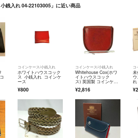
入れ 04-22103005」に近い商品
コインケース/小銭入れ
コインケース/小銭入れ
コ
ワ
ホワイトハウスコック
Whitehouse Cox(ホワ
未
 コ
ス 小銭入れ コインケ
イトハウスコック
ウ
ース
ス) 英国製 コインケー
れ
ス
イ
¥800
¥2,816
¥2