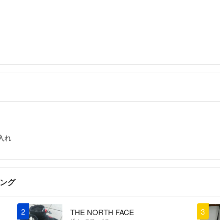
わしいものがあり
かんたんラクマパ
たらと思います。
します。
仕事の関係でお返
致します。
出品商品数が増え
で、返信がない時
●お品について
S〜Dのランクは
入れ
ださい。
中古のお品・保管
願いいたします。
キング
こちらすべてブラ
介卸業者を通じて
2
3
THE NORTH FACE