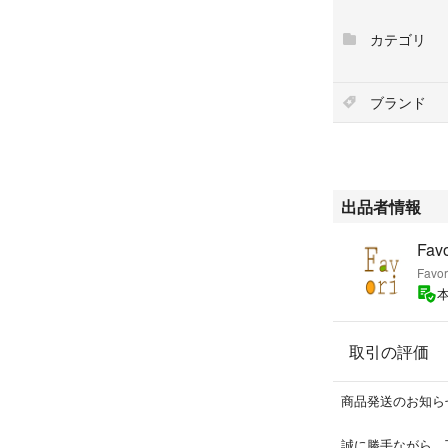
【状態】
※大・中・小・極
カテゴリ
なります。
※中古品のため細
表面
ブランド
大【 】- 中【 】-
角部分
大【 】- 中【 】-
金具部分
大【 】- 中【 】-
出品者情報
コインポケット
大【 】- 中【 】-
Fa
内側
Fav
大【 】- 中【 】-
その他・備考
【 】
取引の評価
◆◆◆◆◆◆◆◆
【表記サイズ】
-
商品発送のお知ら
◆◆◆◆◆◆◆◆
【実寸サイズ】
誠に勝手ながら、