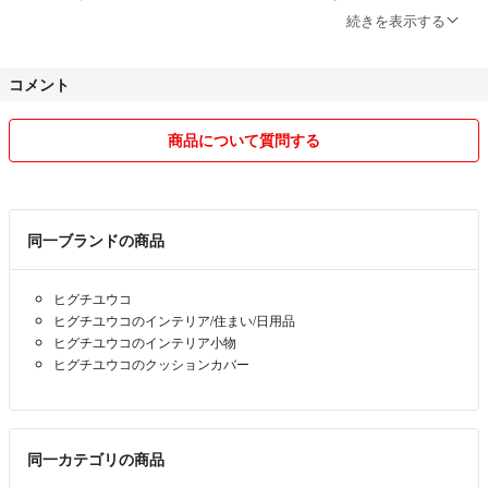
相談下さい。
続きを表示する
※すり替え防止のため返品はお承りしておりません。
コメント
※画像はご覧いただくディバイス、撮影環境により見え方が異なる場合
がございます。
商品について質問する
これによる色味の違いなどイメージ違いでの返品も致しかねますので、
ご理解頂けますようお願い致します。
※商品のメリット、デメリットご理解・ご納得の上、
同一ブランドの商品
ご購入お願いします。返品はご遠慮下さいませ。
ヒグチユウコ
※ 丁寧な包装を心がけております。
ヒグチユウコのインテリア/住まい/日用品
ヒグチユウコのインテリア小物
ヒグチユウコのクッションカバー
質問や価格交渉なども誠意を持って対応いたします。
気になる点がありましたら、お気軽にコメントしてください。
同一カテゴリの商品