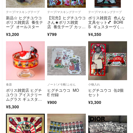
テープ/マスキングテープ
テープ/マスキングテープ
テープ/マスキングテープ
新品☆ ヒグチユウコ
【完売】ヒグチユウコ
ボリス雑貨店 色んな
ボリス雑貨店 養生テ
さん★ボリス雑貨
文具セット💕 BORI
ープ オールスター
店 養生テープ カット
S ギュスターヴく
『RED』１５枚
ん ひとつめちゃん
¥3,200
¥799
¥4,350
食器
ノート/メモ帳/ふせん
小物入れ
ボリス雑貨店 ヒグチ
ヒグチユウコ MO
ヒグチユウコ 缶2個
ユウコ アイスクリー
E 付録
セット
ムグラス ギュスター
¥900
¥3,300
ヴ GUSTAVE
¥5,300