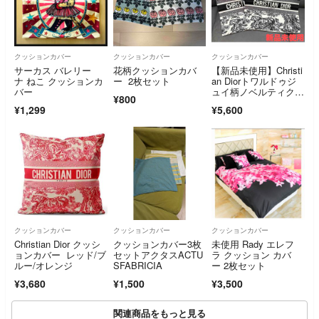
クッションカバー
クッションカバー
クッションカバー
サーカス バレリー
花柄クッションカバ
【新品未使用】Christi
ナ ねこ クッションカ
ー 2枚セット
an Diorトワルドゥジ
バー
ュイ柄ノベルティクッ
¥800
ションカバー2枚セッ
¥1,299
¥5,600
ト
クッションカバー
クッションカバー
クッションカバー
Christian Dior クッシ
クッションカバー3枚
未使用 Rady エレフ
ョンカバー レッド/ブ
セットアクタスACTU
ラ クッション カバ
ルー/オレンジ
SFABRICIA
ー 2枚セット
¥3,680
¥1,500
¥3,500
関連商品をもっと見る