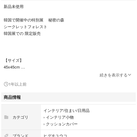
新品未使用
韓国で開催中の特別展 秘密の森
シークレットフォレスト
韓国展での 限定販売
【サイズ】
45x45cm
続きを表示する
【素材】
1年以上前
コットン100%
商品情報
ヒグチユウコ 特別展
スペシャルアート ショップ
インテリア/住まい/日用品
カテゴリ
›
インテリア小物
YUKO HIGUCHI
›
クッションカバー
ブランド
ヒグチユウコ