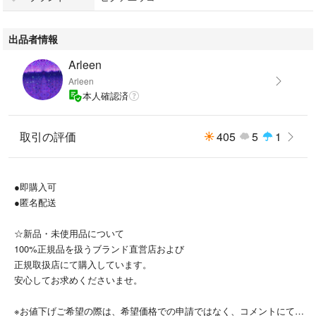
※複数購入で割引いたします。
出品者情報
【ご注意】
Arleen
海外製品のため初期での不良がある場合がございます。仕入れ先の検品を
Arleen
クリアした物となっておりますので、神経質な方はご遠慮下さい。
本人確認済
サイズ···角型（45×45cm）
取引の評価
405
5
1
柄···キャラクター
●即購入可
サイズ···角型（45×45cm）
●匿名配送
☆新品・未使用品について
100%正規品を扱うブランド直営店および
正規取扱店にて購入しています。
安心してお求めくださいませ。
※お値下げご希望の際は、希望価格での申請ではなく、コメントにてご