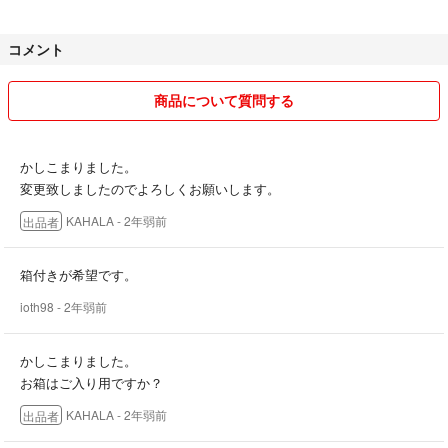
コメント
ご覧頂きありがとうございます
商品について質問する
未使用品、状態の良い物を出品しております。
またブランド物に関しては全て正規品、国内、海外ブティックで購入し
かしこまりました。
た物ですのでご安心下さい。
変更致しましたのでよろしくお願いします。
一定期間こちらに載せた後買取店に持って行く事が多いのでお早めにご
KAHALA
- 2年弱前
出品者
検討コメント下さい。
箱付きが希望です。
ioth98
- 2年弱前
お値下げ交渉は可能ですが過度なお値下げ交渉はおやめ頂きますようお
願い致します。
かしこまりました。
お箱はご入り用ですか？
KAHALA
- 2年弱前
出品者