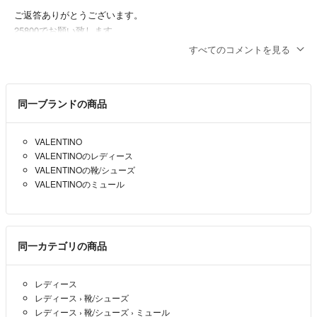
ご返答ありがとうございます。
別サイトにも出品している為突然削除する場合があります。気に入られ
25800でお願い致します。
ましたらコメントをお願いします。
すべてのコメントを見る
ioth98
- 2年弱前
新品未使用であっても一度人の手に渡った商品です、また他の商品は中
送料手数料が高いので25,800円で如何でしょうか？
古品である事をご理解の上ご購入下さい。
同一ブランドの商品
すり替え防止の為返品はお受けできません。
KAHALA
- 2年弱前
出品者
完璧を求められる方は正規店でのお買い求めをお勧めします。
VALENTINO
こんにちは、
VALENTINOのレディース
25000円でお譲りいただけませんか？
VALENTINOの靴/シューズ
VALENTINOのミュール
ioth98
- 2年弱前
同一カテゴリの商品
レディース
レディース
›
靴/シューズ
レディース
›
靴/シューズ
›
ミュール