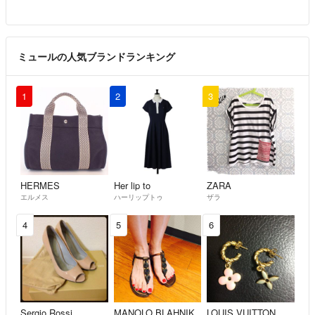
ミュールの人気ブランドランキング
1
2
3
HERMES
Her lip to
ZARA
エルメス
ハーリップトゥ
ザラ
4
5
6
Sergio Rossi
MANOLO BLAHNIK
LOUIS VUITTON