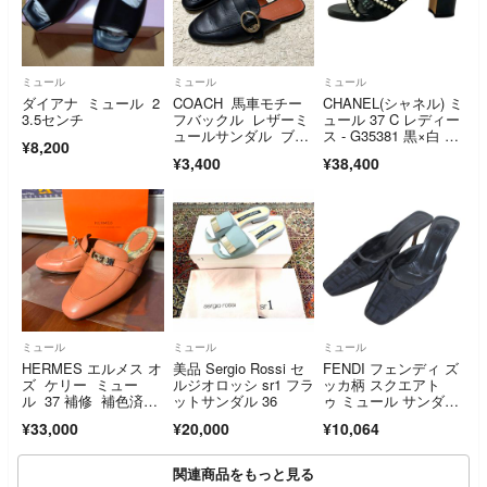
ミュール
ミュール
ミュール
ダイアナ ミュール 2
COACH 馬車モチー
CHANEL(シャネル) ミ
3.5センチ
フバックル レザーミ
ュール 37 C レディー
ュールサンダル ブラ
ス - G35381 黒×白 パ
¥8,200
ック 23.5cm
ール/アウトソール張
¥3,400
¥38,400
替済 レザー
ミュール
ミュール
ミュール
HERMES エルメス オ
美品 Sergio Rossi セ
FENDI フェンディ ズ
ズ ケリー ミュー
ルジオロッシ sr1 フラ
ッカ柄 スクエアト
ル 37 補修 補色済
ットサンダル 36
ゥ ミュール サンダ
み 24
ル 37 24cm相当 ブラ
¥33,000
¥20,000
¥10,064
ック レディース 古
着 中古 USED
関連商品をもっと見る