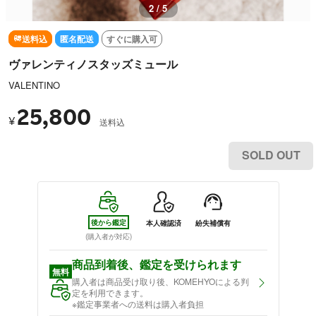
2 / 5
送料込
匿名配送
すぐに購入可
ヴァレンティノスタッズミュール
VALENTINO
25,800
¥
送料込
SOLD OUT
後から鑑定
本人確認済
紛失補償有
(購入者が対応)
商品到着後、鑑定を受けられます
無料
購入者は商品受け取り後、KOMEHYOによる判
定を利用できます。
※鑑定事業者への送料は購入者負担