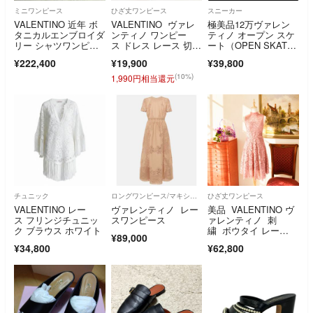
ミニワンピース
ひざ丈ワンピース
スニーカー
VALENTINO 近年 ボ
VALENTINO ヴァレ
極美品12万ヴァレン
タニカルエンブロイダ
ンティノ ワンピー
ティノ オープン スケ
リー シャツワンピー
ス ドレス レース 切
ート（OPEN SKATE
ス 38
替 シルク アセテー
スニーカー
¥222,400
¥19,900
¥39,800
ト ブラック イタリア
製 レディース 40 b02
(10%)
1,990円相当還元
507
チュニック
ロングワンピース/マキシワンピース
ひざ丈ワンピース
VALENTINO レー
ヴァレンティノ レー
美品 VALENTINO ヴ
ス フリンジチュニッ
スワンピース
ァレンティノ 刺
ク ブラウス ホワイト
繍 ボウタイ レー
¥89,000
ス フレアワンピー
¥34,800
¥62,800
ス ピンク ノースリー
ブ シルク キャミソー
ル