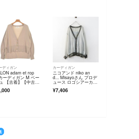
ーディガン
カーディガン
LON adam et rop
ニコアンド niko an
 カーディガン M ベー
d... Misayoさん プロデ
ュ 【古着】【中古】
ュース ロゴシアーカー
送料無料】
ディガン F｜グレー ト
,000
¥7,406
ップス 羽織り【24000
15098111】
送