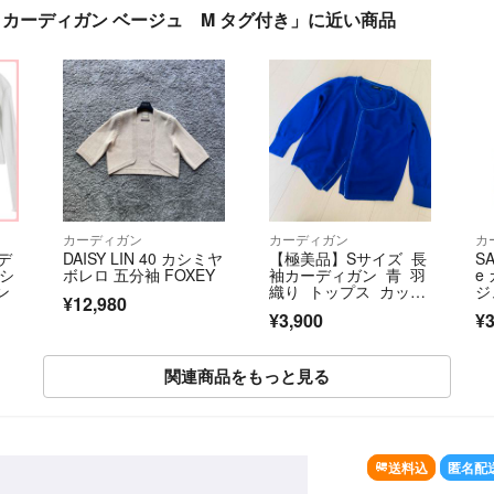
カーディガン ベージュ M タグ付き」に近い商品
カーディガン
カーディガン
カ
イデ
DAISY LIN 40 カシミヤ
【極美品】Sサイズ 長
SA
ンシ
ボレロ 五分袖 FOXEY
袖カーディガン 青 羽
e
ン
織り トップス カット
ジ
¥12,980
ソー
【
¥3,900
¥3
関連商品をもっと見る
SOLD OUT
送料込
匿名配