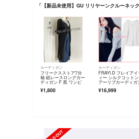
「【新品未使用】GU リリヤーンクルーネック
カーディガン
カーディガン
フリークスストア7分
FRAYI.D フレイア
袖 総レースロングカー
ィー シルクコット
ディガン F 黒 ワンピ
アーリブカーディガ
¥1,800
¥16,999
SOLD OUT