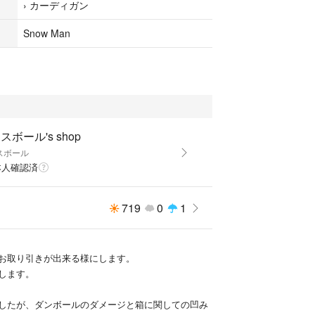
›
カーディガン
圧縮して、紙袋や再利用の袋にて梱包させていただ
Snow Man
ーリターンノーキャンセルでお願い致します。】
スボール's shop
スボール
本人確認済
719
0
1
お取り引きが出来る様にします。
します。
したが、ダンボールのダメージと箱に関しての凹み