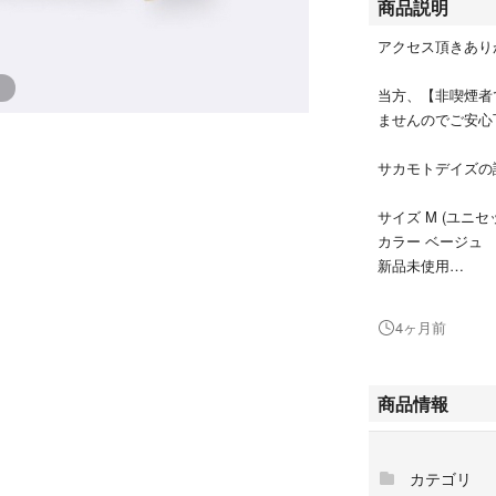
商品説明
アクセス頂きあり
当方、【非喫煙者
ませんのでご安心
サカモトデイズの
サイズ M (ユニセ
カラー ベージュ
新品未使用
サカモトデイズの
4ヶ月前
す。
オンラインにて購
商品情報
初期より糸が出て
質な方はご遠慮く
カテゴリ