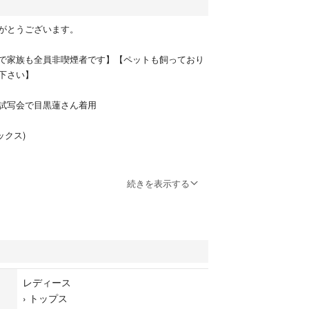
がとうございます。
で家族も全員非喫煙者です】【ペットも飼っており
下さい】
試写会で目黒蓮さん着用
ックス)
続きを表示する
試写会で目黒蓮さんが着用して完売しているお品で
入し、店舗受け取りしました。
いたりする箇所がある場合もございますので、神経
レディース
ださいませ。交換返品は受け付けかねます。
›
トップス