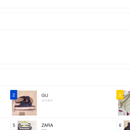
2
3
GU
ジーユー
5
ZARA
6
ザラ