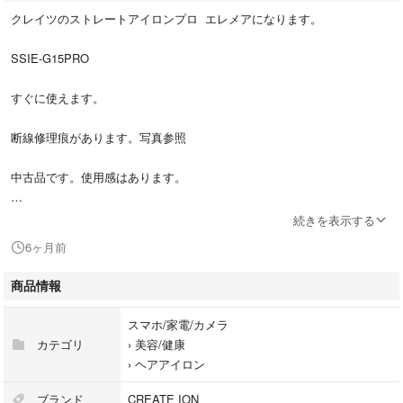
クレイツのストレートアイロンプロ エレメアになります。
SSIE-G15PRO
すぐに使えます。
断線修理痕があります。写真参照
中古品です。使用感はあります。
動作上の問題なし
続きを表示する
6ヶ月前
問題なく使えます。
商品情報
付属品は、ストレートアイロン本体のみです。
スマホ/家電/カメラ
発送は、宅急便コンパクトです。プチプチで包んで発送いたします。
カテゴリ
›
美容/健康
›
ヘアアイロン
清掃済み。アルコールシートで拭きあげてあります。
ブランド
CREATE ION