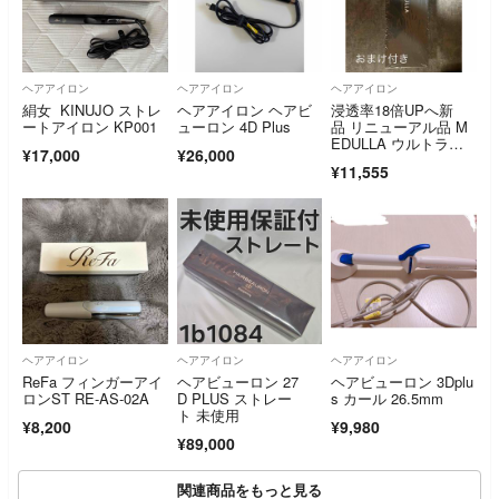
ヘアアイロン
ヘアアイロン
ヘアアイロン
絹女 KINUJO ストレ
ヘアアイロン ヘアビ
浸透率18倍UPへ新
ートアイロン KP001
ューロン 4D Plus
品 リニューアル品 M
EDULLA ウルトラシ
¥17,000
¥26,000
ャインプロ
¥11,555
ヘアアイロン
ヘアアイロン
ヘアアイロン
ReFa フィンガーアイ
ヘアビューロン 27
ヘアビューロン 3Dplu
ロンST RE-AS-02A
D PLUS ストレー
s カール 26.5mm
ト 未使用
¥8,200
¥9,980
¥89,000
関連商品をもっと見る