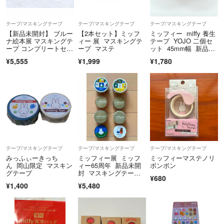
えていただくか購入者様が送料を負担していただき、ゆうパック等の保
証のある発送方法をお選びください。
テープ/マスキングテープ
テープ/マスキングテープ
テープ/マスキングテープ
こちらも出来る限り丁寧な梱包を心掛けておりますので宜しくお願いし
【新品未開封】 ブルー
【2本セット】ミッフ
ミッフィー miffy 養生
ます。
ナ絵本展 マスキングテ
ィー 展 マスキングテ
テープ YOJO 二個セ
ープ コンプリートセッ
ープ マステ
ット 45mm幅 新品未
ト ミッフィー
使用
¥5,555
¥1,999
¥1,780
☆厚さがあるものに関しましては厚みを抑えての発送となります。予め
ご了承ください。
☆発送に希望がある方は購入前にコメントをお願いいたします。
購入後の発送日の希望等受け付けません。
仕事をしていますので基本的に土日の発送です。
発送の目安は4～7日にさせていただいております。
お支払い完了から最大7日お時間を頂戴しております。
テープ/マスキングテープ
テープ/マスキングテープ
テープ/マスキングテープ
みっふぃーきっち
ミッフィー展 ミッフ
ミッフィーマステノリ
☆ポスト投函することがあります!
ん 岡山限定 マスキン
ィー65周年 新品未開
ボンボン
発送した日と消印が1日違うと評価でコメントいただきましたがポスト
グテープ
封 マスキングテー
¥680
プ 8個セット ②
投函の場合集荷時間が決まっていますので日にちがズレることがありま
¥1,400
¥5,480
す。
予めご了承ください。