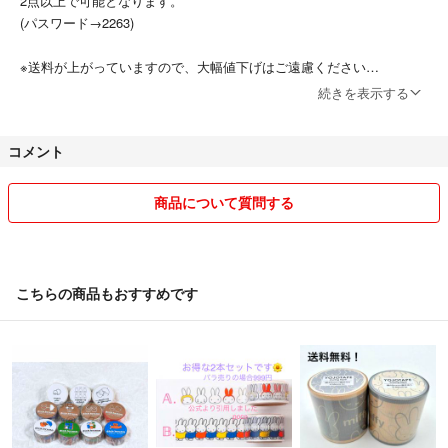
2点以上で可能となります。
(パスワード→2263)
※送料が上がっていますので、大幅値下げはご遠慮ください
※理由のない普通、悪い評価をされた方はブロックします。
続きを表示する
最近増えており非常に迷惑しています。
コメント
☆自宅保管のため完璧を求める方はご遠慮ください。
☆値下げは常識の範囲内でお願いします。
商品について質問する
送料や手数料があるのでお気持ち程度しか出来ないのでご了承ください
m(__)m
☆発送方法は定形外もしくはメール便です。
こちらの商品もおすすめです
保証がない為発送事故が起きた場合は責任を負いません。
調査依頼等はきちんとさせていただきますのでご理解の方宜しくお願い
いたしますm(__)m
☆プラスチック類はプチプチ包装させて頂いています。
その他は袋を二重にしての発送です。
台紙が折れ曲がったと言われたことがありますが神経質な方は購入を控