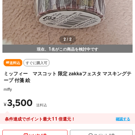
1 / 2
1
現在、
名がこの商品を検討中です
送料込
すぐに購入可
ミッフィー マスコット 限定 zakkaフェスタ マスキングテ
ープ 付箋 絵
miffy
3,500
¥
送料込
11
条件達成でポイント最大
倍還元！
確認する
いいね 1件
コメント 0件