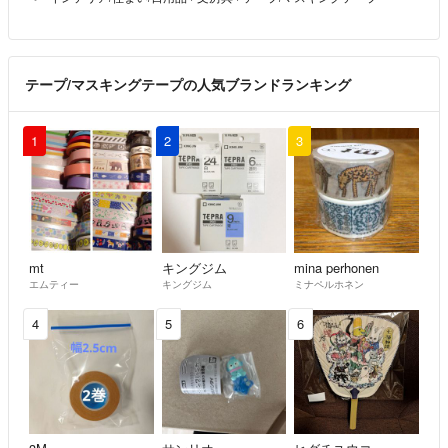
テープ/マスキングテープの人気ブランドランキング
1
2
3
mt
キングジム
mina perhonen
エムティー
キングジム
ミナペルホネン
4
5
6