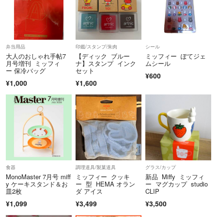
☆他のサイトでもお取り引きをしていますのでタイミングによっては売
り切れてしまう可能性があります。
購入の際には一言コメントをいただけると助かります。
弁当用品
印鑑/スタンプ/朱肉
シール
大人のおしゃれ手帖7
【ディック ブルー
ミッフィー ぽてジェ
月号増刊 ミッフィ
ナ】スタンプ インク
ムシール
ー 保冷バッグ
セット
¥600
¥1,000
¥1,600
食器
調理道具/製菓道具
グラス/カップ
MonoMaster 7月号 miff
ミッフィー クッキ
新品 Miffy ミッフィ
y ケーキスタンド＆お
ー 型 HEMA オラン
ー マグカップ studio
皿2枚
ダ アイス
CLIP
¥1,099
¥3,499
¥3,500