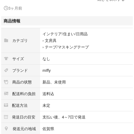
キャラクター
3ヶ月前
絵本
マスキングテープ
商品情報
ペン
ぬいぐるみ
インテリア/住まい/日用品
おもちゃ
カテゴリ
›
文房具
お気に入りのくまちゃんとおでかけミッフィー
›
テープ/マスキングテープ
サイズ
なし
ブランド
miffy
商品の状態
新品、未使用
配送料の負担
送料込
配送方法
未定
発送日の目安
支払い後、4～7日で発送
発送元の地域
佐賀県