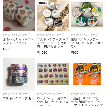
テープ/マスキングテープ
テープ/マスキングテープ
テープ/マスキングテープ
まるいちきゅうマスキ
マスキングテープ マス
透明マスキングテー
ングテープセット
テ コラージュ まとめ
プ SODA ５個 HITOT
売り PET素材 レー
OKI
¥899
ス 背景
¥1,260
¥600
テープ/マスキングテープ
テープ/マスキングテープ
テープ/マスキングテープ
マスキングテープ セッ
ロールシール おすそ
【新品】KURE ゴリ
ト
分け 切り売り ディズ
ラ 強力両面テープ ク
ニー リオ
リア ストロングタイプ