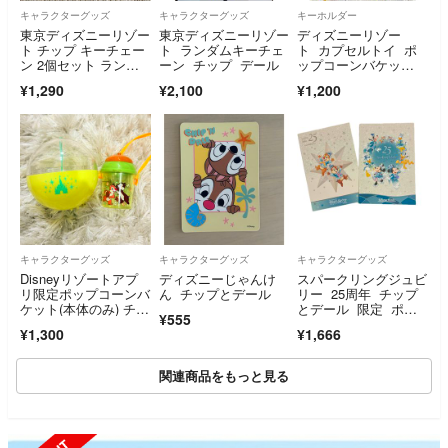
キャラクターグッズ
キャラクターグッズ
キーホルダー
東京ディズニーリゾー
東京ディズニーリゾー
ディズニーリゾー
ト チップ キーチェー
ト ランダムキーチェ
ト カプセルトイ ポ
ン 2個セット ランダ
ーン チップ デール
ップコーンバケッ
ム 開封済み 未使用
ト チップとデール
¥1,290
¥2,100
¥1,200
キャラクターグッズ
キャラクターグッズ
キャラクターグッズ
Disneyリゾートアプ
ディズニーじゃんけ
スパークリングジュビ
リ限定ポップコーンバ
ん チップとデール
リー 25周年 チップ
ケット(本体のみ) チッ
とデール 限定 ポス
¥555
プ＆デール
トカード
¥1,300
¥1,666
関連商品をもっと見る
SOLD OUT