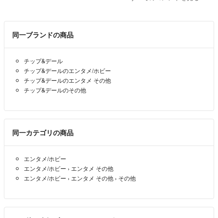
こんにちは購入を検討しております。
何個か状態確認の希望です。
同一ブランドの商品
パズルの箱はついてきますか？
欠損ピースはありますか？
チップ&デール
ピース自体に汚れや破損はありますか？
チップ&デールのエンタメ/ホビー
あと現物の写真があればみたいです。
チップ&デールのエンタメ その他
チップ&デールのその他
えりか
- 約3年前
同一カテゴリの商品
エンタメ/ホビー
エンタメ/ホビー
›
エンタメ その他
エンタメ/ホビー
›
エンタメ その他
›
その他