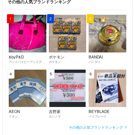
その他の人気ブランドランキング
1
2
3
&byP&D
ポケモン
BANDAI
アンドバイピーアンドディー
ポケモン
バンダイ
4
5
6
AEON
吉野家
BEYBLADE
イオン
ヨシノヤ
ベイブレード
その他の人気ブランドランキング