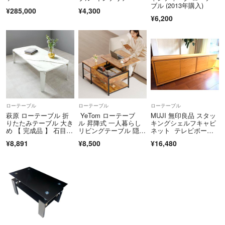
ブル (2013年購入)
¥285,000
¥4,300
¥6,200
ローテーブル
ローテーブル
ローテーブル
萩原 ローテーブル 折
YeTom ローテーブ
MUJI 無印良品 スタッ
りたたみテーブル 大き
ル 昇降式 一人暮らし
キングシェルフキャビ
め 【 完成品 】 石目
リビングテーブル 隠す
ネット テレビボー
調 ストーン柄 おしゃ
収納 天板昇降 高さ調
ド オーク材
¥8,891
¥8,500
¥16,480
れ 幅 120 奥行 60 高
整 大容量 簡単開閉
さ 32