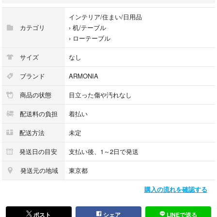
- 用途: センターテーブル
インテリア/住まい/日用品
サイズ
カテゴリ
›
机/テーブル
幅900×高さ320mm
›
ローテーブル
重量
サイズ
なし
36kg
ブランド
ARMONIA
耐荷重
商品の状態
目立った傷や汚れなし
天板 ：18kg
底板 ：25kg
配送料の負担
着払い
配送方法
未定
天板の形状···円型
発送日の目安
支払い後、1～2日で発送
発送元の地域
東京都
購入の流れを確認する
ポスト
シェア
LINEで送る