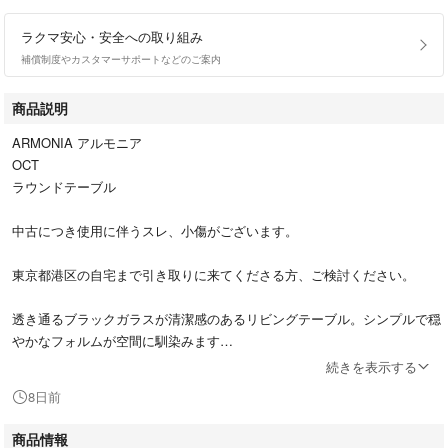
ラクマ安心・安全への取り組み
補償制度やカスタマーサポートなどのご案内
商品説明
ARMONIA アルモニア
OCT
ラウンドテーブル
中古につき使用に伴うスレ、小傷がございます。
東京都港区の自宅まで引き取りに来てくださる方、ご検討ください。
透き通るブラックガラスが清潔感のあるリビングテーブル。シンプルで穏
やかなフォルムが空間に馴染みます
続きを表示する
- 色: ブラック
8日前
- 素材: 強化ガラス、オーク突板、タモ無垢材
- 形状: 円形
商品情報