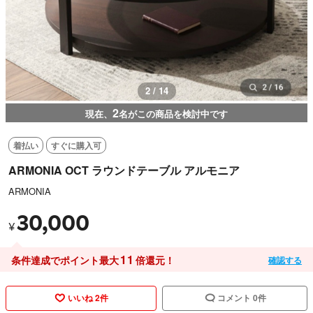
3 / 14
2
現在、
名がこの商品を検討中です
着払い
すぐに購入可
ARMONIA OCT ラウンドテーブル アルモニア
ARMONIA
30,000
¥
11
条件達成でポイント最大
倍還元！
確認する
いいね 2件
コメント 0件