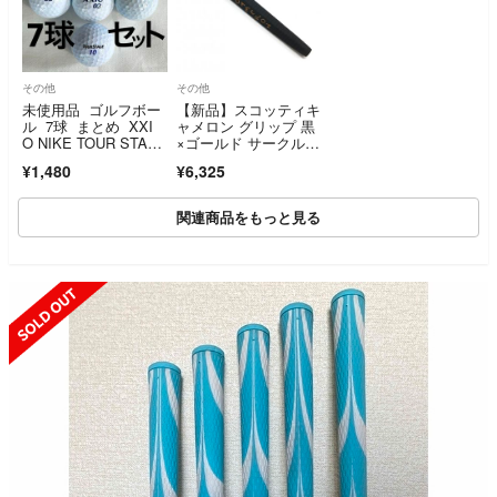
その他
その他
未使用品 ゴルフボー
【新品】スコッティキ
ル 7球 まとめ XXI
ャメロン グリップ 黒
O NIKE TOUR STAG
×ゴールド サークル
E
T ゴルフ SCOTTY CA
¥1,480
¥6,325
MERON
関連商品をもっと見る
SOLD OUT