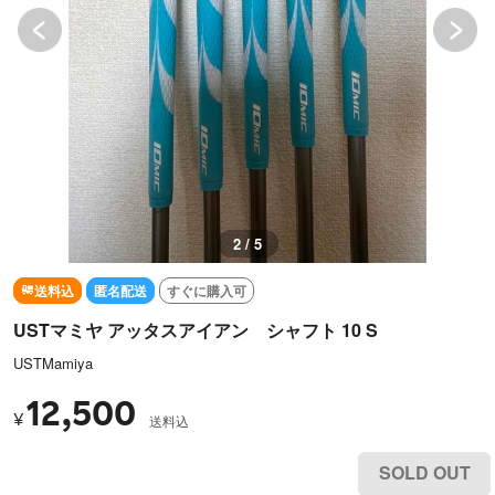
2 / 5
送料込
匿名配送
すぐに購入可
USTマミヤ アッタスアイアン シャフト 10 S
USTMamiya
12,500
¥
送料込
SOLD OUT