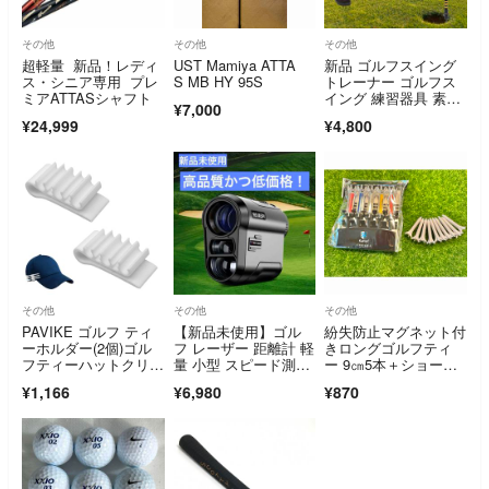
その他
その他
その他
超軽量 新品！レディ
UST Mamiya ATTA
新品 ゴルフスイング
ス・シニア専用 プレ
S MB HY 95S
トレーナー ゴルフス
ミアATTASシャフト
イング 練習器具 素振
¥7,000
り スティック
¥24,999
¥4,800
その他
その他
その他
PAVIKE ゴルフ ティ
【新品未使用】ゴル
紛失防止マグネット付
ーホルダー(2個)ゴル
フ レーザー 距離計 軽
きロングゴルフティ
フティーハットクリッ
量 小型 スピード測
ー 9㎝5本＋ショート
プ ゴルフテ
定 USB-C充電
ティー10本
¥1,166
¥6,980
¥870