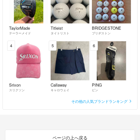
TaylorMade
Titleist
BRIDGESTONE
テーラーメイド
タイトリスト
ブリヂストン
4
5
6
Srixon
Callaway
PING
スリクソン
キャロウェイ
ピン
その他の人気ブランドランキング
ページの上へ戻る