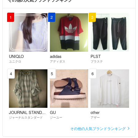
1
2
3
UNIQLO
adidas
PLST
ユニクロ
アディダス
プラステ
4
5
6
JOURNAL STANDARD
GU
other
ジャーナルスタンダード
ジーユー
アザー
その他の人気ブランドランキング