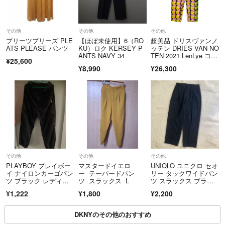
ID.sy1381
$0248003000
⭐️商品を手頃なお値段でご提供させて頂くため発送梱包のコストは出来
るだけ抑えております。ご理解下さる方のみ購入をお願い致します
その他
その他
その他
プリーツプリーズ PLE
【ほぼ未使用】6（RO
超美品 ドリスヴァンノ
（ゆうゆうメルカリ便での発送の場合もございます。）
ATS PLEASE パンツ
KU）ロク KERSEY P
ッテン DRIES VAN NO
ANTS NAVY 34
TEN 2021 LenLye コラ
¥25,600
ボ 幾何学 プリント 総
¥8,990
¥26,300
柄 テーパード パン
⭐️状態に敏感でない方のみご購入お願いします。
ツ サイズ36 レディー
ス
⭐️ラクマのルールに則り、商談中であっても購入された方優先になりま
す☆
⭐️着画はお断りさせて頂いております☆
その他
その他
その他
PLAYBOY プレイボー
マスタードイエロ
UNIQLO ユニクロ セオ
イ ナイロンカーゴパン
ー テーパードパン
リー タックワイドパン
ツ ブラック レディー
ツ スラックス L
ツ スラックス ブラッ
⭐️その他、不明な点などございましたらお気軽にお尋ねください(*⁰▿⁰*)
ス
ク Mサイズ
¥1,222
¥1,800
¥2,200
DKNYのその他のおすすめ
迅速、丁寧な対応を心がけておりますので宜しくお願い致します❤️