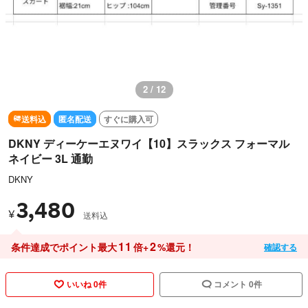
3 / 12
送料込
匿名配送
すぐに購入可
DKNY ディーケーエヌワイ【10】スラックス フォーマル
ネイビー 3L 通勤
DKNY
3,480
¥
送料込
11
2
条件達成でポイント最大
倍+
%還元！
確認する
いいね 0件
コメント 0件