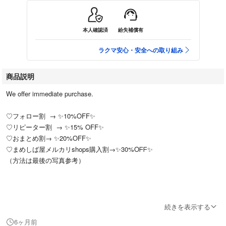
本人確認済
紛失補償有
ラクマ安心・安全への取り組み
商品説明
We offer immediate purchase.
♡フォロー割 → ✨10%OFF✨
♡リピーター割 → ✨15% OFF✨
♡おまとめ割→ ✨20%OFF✨
♡まめしば屋メルカリshops購入割→✨️30%Oᖴᖴ✨️
（方法は最後の写真参考）
⭐️即購入OK、全品送料無料！！
続きを表示する
6ヶ月前