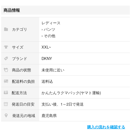
⭐️値引き相談 、値下げ依頼大歓迎！！
商品情報
レディース
カテゴリ
›
パンツ
【商品情報】
›
その他
■ブランド: DKNY ディーケーエヌワイ
サイズ
XXL~
ブランド
DKNY
商品の状態
未使用に近い
■サイズ（Size）：10(XL〜XXL）
平置き採寸（Flat measurements）
配送料の負担
送料込
詳細は画像の2枚目を参照ください✨️
配送方法
かんたんラクマパック(ヤマト運輸)
発送日の目安
支払い後、1～2日で発送
■色（Color）：ネイビー 紺色
発送元の地域
鹿児島県
⭐写真をご確認ください⭐
購入の流れを確認する