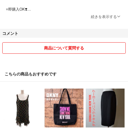
#DKNY
#ダナキャランニューヨーク
⭐️即購入OK❣️
#パンツ
基本1点もの在庫限りですのでお早めにご購入お願い致します♪
続きを表示する
#レディース
#きれいめ
コメント
#オフィス
⭐️全品送料無料！！
#ボトムス
迅速な発送を心掛けております^_−☆
商品について質問する
※着用画像は生成AIによるものです♪
参考程度にご覧くださいね♡
⭐️値下げ依頼にお応えします！！
全力で値下げ依頼希望にお応えします♪
こちらの商品もおすすめです
遠慮なくご連絡ください♡
■備考（remarks）
写真の3枚目の左枠の写真が1番近いお色になります♡
⭐️非禁煙者です^ ^
身長160cmの私が着用すると足首下くらいの丈感です✨️
♡Re:sellerとして活動中♡