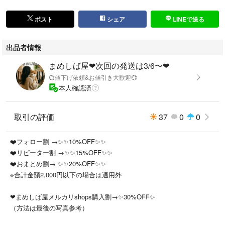
■素材（material）：
ポスト
シェア
LINEで送る
詳細は画像の7枚目をご参照ください^^
出品者情報
まめしば屋❤次回の発送は3/6〜❤
■コーディネート例（画像1枚目）
💞値下げ依頼&お値引き大歓迎💞
本人確認済
DKNYらしい洗練されたデザインのワイドスラックスです！
落ち着いたネイビーカラーで、通勤やお仕事シーンに安心してお使いいた
取引の評価
37
0
0
だける一本です♪
程よく落ち感のある素材で、脚のラインを拾いにくく、すっきりとした印
❤️フォロー割 →✨✨10%OFF✨✨
象に✨️
❤️リピーター割 →✨✨15%OFF✨✨
シンプルながらも上品さがあり、ブラウスやジャケットとの相性も抜群で
❤️おまとめ割→ ✨✨20%OFF✨✨
す♡
※合計金額2,000円以下の場合は適用外
オンスタイルはもちろん、きれいめカジュアルにも活躍します！
❤まめしば屋メルカリshops購入割→✨️30%Oᖴᖴ✨️
（方法は最後の写真参考）