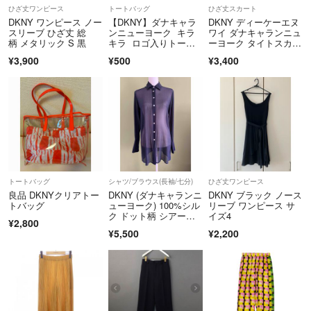
ひざ丈ワンピース
トートバッグ
ひざ丈スカート
他にも当店では幅広い商品を取り扱いしております(*＾ω＾*)
❦世の中の不要となったお洋服をお手入れし、他のユーザーにお安くお
DKNY ワンピース ノー
【DKNY】ダナキャラ
DKNY ディーケーエヌ
譲りし、再利用して頂くことで少しでも廃棄物を無くすことを使命とし
スリーブ ひざ丈 総
ンニューヨーク キラ
ワイ ダナキャランニュ
柄 メタリック S 黒
キラ ロゴ入りトート
ーヨーク タイトスカー
#【まめしば屋】
ております❦
バッグ 非売品
トブラック
¥3,900
¥500
¥3,400
#【まめしば屋】DKNY
#【まめしば屋】ボトムス
↑
全商品ご覧頂けます♪
I have many other items listed♡♡
【注意事項】
⭐️購入後のクレームは対応致しかねますので何かございましたら評価前
トートバッグ
シャツ/ブラウス(長袖/七分)
ひざ丈ワンピース
にご連絡をお願い申し上げます☆
良品 DKNYクリアトー
DKNY (ダナキャランニ
DKNY ブラック ノース
【注意事項】
トバッグ
ューヨーク) 100%シル
リーブ ワンピース サ
ク ドット柄 シアーブ
イズ4
¥2,800
ラウス
ご購入前にプロフィール記載の注意事項の確認をお願いいたします(❛ᴗ❛)
⭐️保管上または梱包(圧縮袋などの使用)でのシワはご容赦下さい☆
¥5,500
¥2,200
最後までご覧いただきありがとうございました♡
⭐️商品のデザイン、色、状態には主観を伴い表現及び受け止め方に個人
Thank you♡♡
差がございます☆