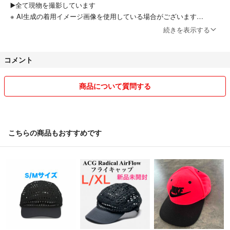
▶️全て現物を撮影しています
※ AI生成の着用イメージ画像を使用している場合がございます
▶️室内・蛍光灯照明で撮影を行なっていますので、モニター環境の違い
続きを表示する
により実物と色味が異なる場合があります
▶️気になる箇所がございましたら、ピンポイントで掲載致しますのでお
コメント
問い合わせください
✅ 全品送料無料
商品について質問する
▶️全て匿名配送で発送いたします
✅ 確認ください
▶️古着の特性として商品説明に無いダメージや、色落ち、汚れ、匂いな
こちらの商品もおすすめです
どが有る場合が御座います
▶️記載の実寸は参考寸法です