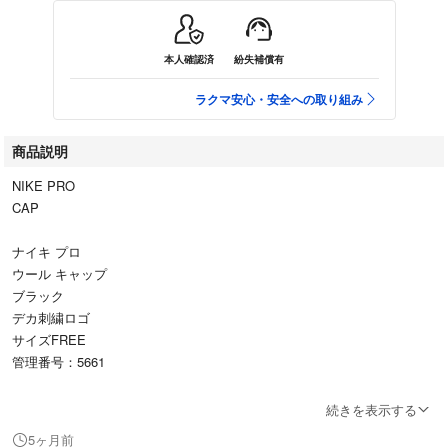
本人確認済
紛失補償有
ラクマ安心・安全への取り組み
商品説明
NIKE PRO
CAP
ナイキ プロ
ウール キャップ
ブラック
デカ刺繍ロゴ
サイズFREE
管理番号：5661
状態
続きを表示する
破れ等の致命的なダメージは有りません。
5ヶ月前