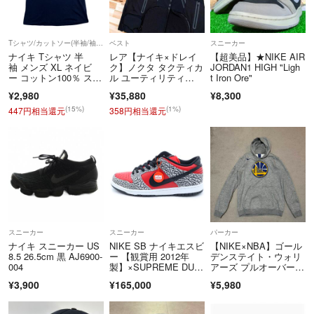
Tシャツ/カットソー(半袖/袖なし)
ベスト
スニーカー
ナイキ Tシャツ 半
レア【ナイキ×ドレイ
【超美品】★NIKE AIR
袖 メンズ XL ネイビ
ク】ノクタ タクティカ
JORDAN1 HIGH "Ligh
ー コットン100％ スウ
ル ユーティリティ
t Iron Ore"
ッシュ ビッグロゴ プ
ー ベスト XL 黒 Drake
¥2,980
¥35,880
¥8,300
リント THE NIKE TE
E
(15%)
(1%)
447円相当還元
358円相当還元
スニーカー
スニーカー
パーカー
ナイキ スニーカー US
NIKE SB ナイキエスビ
【NIKE×NBA】ゴール
8.5 26.5cm 黒 AJ6900-
ー 【観賞用 2012年
デンステイト・ウォリ
004
製】×SUPREME DUN
アーズ プルオーバーパ
K LOW RED CEMEN
ーカー L
¥3,900
¥165,000
¥5,980
T 313170-600 シュプリ
ーム ダンク ローカッ
トスニーカー グレー/