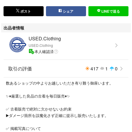
ポスト
シェア
LINEで送る
出品者情報
USED.Clothing
USED.Clothing
本人確認済
取引の評価
417
1
0
数あるショップの中よりお越しいただき有り難う御座います。
✨♦️厳選した良品の古着を毎日販売♦️✨
✅ 古着販売で絶対に欠かせないお約束
▶️ダメージ箇所を誤魔化さず正確に提示し販売いたします。
✅ 掲載写真について