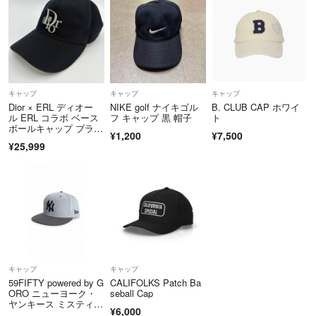
レッド US10/28cm
キャップ
キャップ
キャップ
Dior × ERL ディオー
NIKE golf ナイキゴル
B. CLUB CAP ホワイ
ル ERL コラボ ベース
フ キャップ 黒 帽子
ト
ボールキャップ ブラッ
¥1,200
¥7,500
ク Sサイズ ロゴ刺
¥25,999
繍 イタリア製 メン
ズ レディース
キャップ
キャップ
59FIFTY powered by G
CALIFOLKS Patch Ba
ORO ニューヨーク・
seball Cap
ヤンキース ミスティー
¥6,000
モーニング/ダークピュ