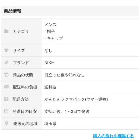
ツバの裏側と、おでこが当たる内側部に色褪せが有ります。
商品情報
その他、あくまでも中古品のため記載に無い汚れ、匂い等がある場合が御
座いますが、USED品としてご理解をお願い致します。
メンズ
カテゴリ
›
帽子
※ご返品等はお受け出来ませんので、ご不明点は事前にお問い合わせくだ
›
キャップ
さい。
※コンパクトに折りたたんで発送しますので、梱包時のたたみシワ等はご
サイズ
なし
了承ください。
※室内、蛍光灯の下で撮影しています。
ブランド
NIKE
※モニター環境の違いにより実物と色味が異なる場合があります。
商品の状態
目立った傷や汚れなし
配送料の負担
送料込
配送方法
かんたんラクマパック(ヤマト運輸)
発送日の目安
支払い後、1～2日で発送
発送元の地域
埼玉県
購入の流れを確認する