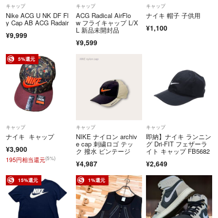
キャップ
キャップ
キャップ
Nike ACG U NK DF Fl
ACG Radical AirFlo
ナイキ 帽子 子供用
y Cap AB ACG Radair
w フライキャップ L/X
¥1,100
L 新品未開封品
¥9,999
¥9,599
5%還元
キャップ
キャップ
キャップ
ナイキ キャップ
NIKE ナイロン archiv
即納】ナイキ ランニン
e cap 刺繍ロゴ テッ
グ Dri-FIT フェザーラ
¥3,900
ク 撥水 ビンテージ
イト キャップ FB5682
(5%)
195円相当還元
¥4,987
¥2,649
15%還元
1%還元