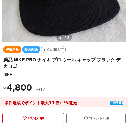
3 / 13
送料込
匿名配送
すぐに購入可
美品 NIKE PRO ナイキ プロ ウール キャップ ブラック デ
カロゴ
NIKE
4,800
¥
送料込
11
2
条件達成でポイント最大
倍+
%還元！
確認する
いいね 0件
コメント 0件