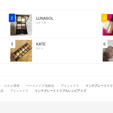
2
3
LUNASOL
ルナソル
5
KATE
6
ケイト
コスメ/美容
ベースメイク/化粧品
アイシャドウ
インテグレートトリ
粧品
アイシャドウ
インテグレートトリプルレシピアイズ