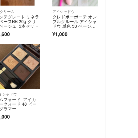
Bクリーム
アイシャドウ
ンテグレート ミネラ
クレドポーボーテ オン
ベースBB 20g クリ
ブルクルール アイシャ
ベージュ 5本セット
ドウ 単色 53 ベージ
ュ ブラウン メイク チ
,600
¥1,000
ップ付 単色
イシャドウ
ムフォード アイカ
ークォード 48 ピー
グラマー
,000