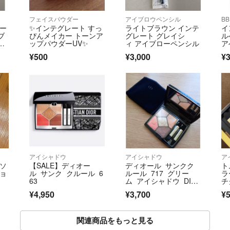
フェイスパウダー
アイブロウペンシル
B
ュー
✨インテグレート すっ
ライトブラウン インテ
イ
ブ
ぴんメイカー トーンア
グレート グレイシ
ル
ブ
ップパウダーUV✨
ィ アイブローペンシル
ア
イ
¥500
¥3,000
¥3
アイシャドウ
アイシャドウ
ア
ナソ
【SALE】ディオー
ディオール サンクク
ト
ショ
ル サンク クルール 6
ルール 717 グリー
ラ
63
ム アイシャドウ DIO
チ
R
¥4,950
¥3,700
¥5
関連商品をもっと見る