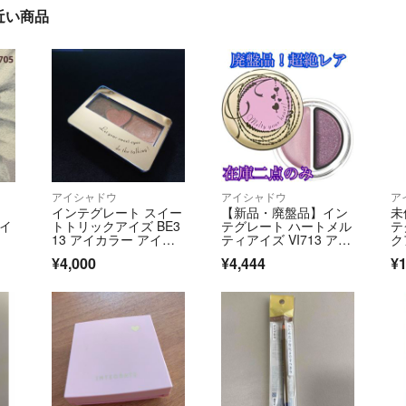
近い商品
アイシャドウ
アイシャドウ
ア
インテグレート スイー
【新品・廃盤品】イン
未使
アイ
トトリックアイズ BE3
テグレート ハートメル
テ
13 アイカラー アイシ
ティアイズ VI713 アイ
ク
ャドウ
シャドウ
¥4,000
¥4,444
¥1