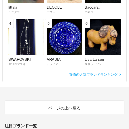
iittala
DECOLE
Baccarat
イッタラ
デコレ
バカラ
4
5
6
SWAROVSKI
ARABIA
Lisa Larson
スワロフスキー
アラビア
リサラーソン
置物の人気ブランドランキング
ページの上へ戻る
注目ブランド一覧