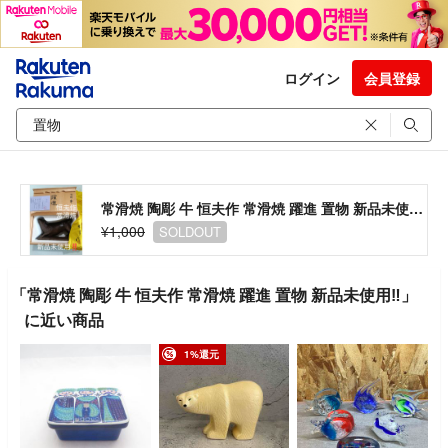
ログイン
会員登録
常滑焼 陶彫 牛 恒夫作 常滑焼 躍進 置物 新品未使用‼️
¥1,000
SOLDOUT
「常滑焼 陶彫 牛 恒夫作 常滑焼 躍進 置物 新品未使用‼️」
に近い商品
1%還元