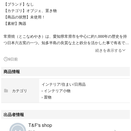
【ブランド】なし
【カテゴリ】オブジェ、置き物
【商品の状態】未使用！
【素材】陶器
常滑焼（とこなめやき）は、愛知県常滑市を中心に約1,000年の歴史を持
つ日本六古窯の一つ。知多半島の良質な土と鉄分を活かした事で有名です
その中でも常滑焼の「恒夫作（澤田恒夫など）」の牛の置物は、伝統的な
続きを表示する
技術で制作された、味わい深い陶彫作品です。
9日前
干支の置物（丑年）や、インテリア・縁起物の置物として親しまれていま
す。
商品情報
常滑焼 澤田恒夫 陶彫牛 躍進 共布 共箱 付属
インテリア/住まい/日用品
カテゴリ
›
インテリア小物
☆常滑焼
›
置物
サイズ：約W24cm×H15.5cm×D11cm
専用箱付き
出品者情報
新品未使用❣️
T&F's shop