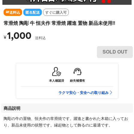
送料込
匿名配送
すぐに購入可
常滑焼 陶彫 牛 恒夫作 常滑焼 躍進 置物 新品未使用‼️
1,000
¥
送料込
SOLD OUT
本人確認済
紛失補償有
ラクマ安心・安全への取り組み
商品説明
陶彫の牛の置物、恒夫作の常滑焼です。躍進と書かれた木箱に入ってお
り、新品未使用の状態です。縁起物として飾るのに最適です。