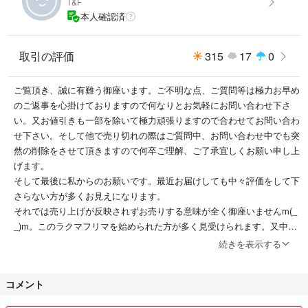
T&F
本人確認済
取引の評価
315
17
0
ご覧頂き、誠に有難う御座います。ご不明な点、ご質問等は極力お早め
のご返事を心掛けておりますので何なりとお気軽にお問い合わせ下さ
い。又お値引きも一部を除いて極力頑張りますので合わせてお問い合わ
せ下さい。そして他で売り切れの際はご質問中、お問い合わせ中でも突
然の削除をさせて頂きますので何卒ご理解、ご了承宜しくお願い申し上
げます。
そして最後に私からのお願いです。最近お届けしても中々評価をして下
さらない方が多くお見えになります。
それでは売り上げが反映されずお売りする意味が全く御座いませんm(_
_)m。このラクマフリマを始められた方が多く見受けられます。又中で
もラクマフリマをよくご存知の方でもたまにみえます。非常に残念で
続きを表示する
す。催促しても中々評価をして下さらない方へは｢ブロック｣もさせて
頂きますので合わせて何卒宜しくお願い申し上げます🙇💦
コメント