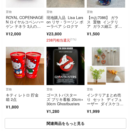
置物
置物
置物
ROYAL COPENHAGE
現地購入品 Lisa Lars
【mお7086】 ガラ
N ロイヤルコペンハー
on リサ・ラーソン ポ
ス 置物 インテリ
ゲン テネラ 3人の王
ーラベア シロクマ
ア ガラス細工 ダイ
様 小物入れ バターケ
ソー
¥12,000
¥23,800
¥1,500
ース アクセサリー S
M5734A2
(1%)
238円相当還元
置物
置物
置物
キティ レトロ 貯金
ゴーストバスター
インテリアまとめ売
箱 2点
ズ ブリキ看板 20cm×
り セット ディフュ
30cm Ghostbusters
ーザー ダイスケコン
¥1,800
ドウ 多肉植物 胡蝶
¥1,280
¥1,999
蘭
関連商品をもっと見る