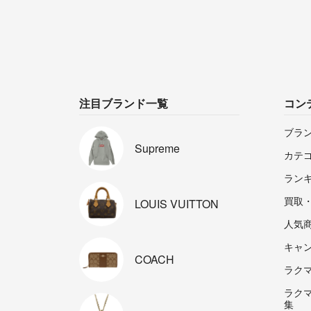
注目ブランド一覧
コン
ブラ
Supreme
カテ
ラン
買取
LOUIS
VUITTON
人気
キャ
COACH
ラクマp
ラク
集