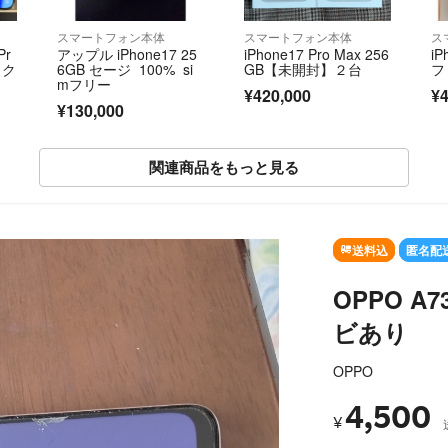
スマートフォン本体
スマートフォン本体
ス
Pr
アップル iPhone17 25
iPhone17 Pro Max 256
iP
ック
6GB セージ 100% si
GB【未開封】２台
フ
mフリー
¥420,000
¥4
¥130,000
関連商品をもっと見る
SOLD OUT
送料込
匿名配
OPPO 
ビあり
OPPO
4,500
¥