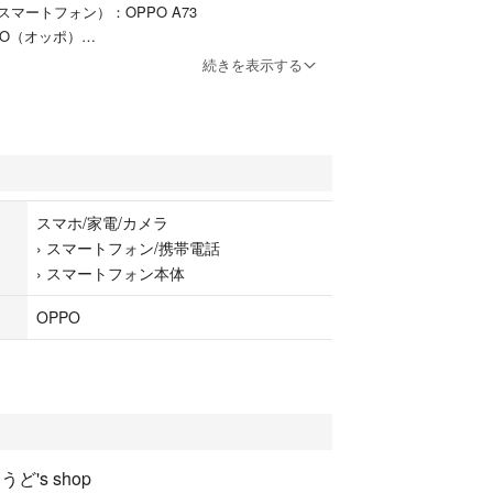
マートフォン）：OPPO A73
PO（オッポ）
続きを表示する
メラ
携帯電話
スマホ/家電/カメラ
本体
›
スマートフォン/携帯電話
›
スマートフォン本体
OPPO
うど's shop