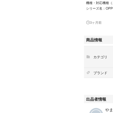
機種・対応機種（ス
シリーズ名：OP
顔認証：有
指紋認証：有
3ヶ月前
#オッポ
#CPH2099
商品情報
#スマホ/家電/カ
#スマートフォン/
#スマートフォン
カテゴリ
ブランド
出品者情報
やま