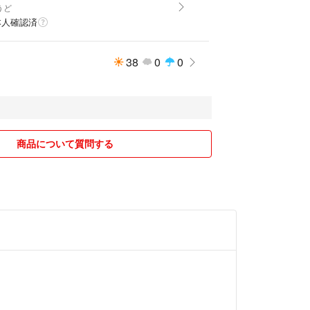
うど
本人確認済
38
0
0
商品について質問する