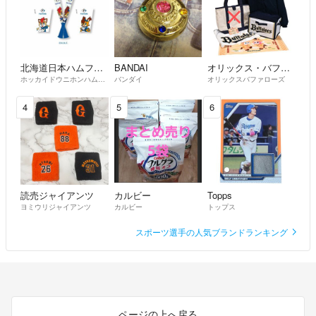
北海道日本ハムファイターズ
BANDAI
オリックス・バファローズ
ホッカイドウニホンハムファイターズ
バンダイ
オリックスバファローズ
4
5
6
読売ジャイアンツ
カルビー
Topps
ヨミウリジャイアンツ
カルビー
トップス
スポーツ選手の人気ブランドランキング
ページの上へ戻る