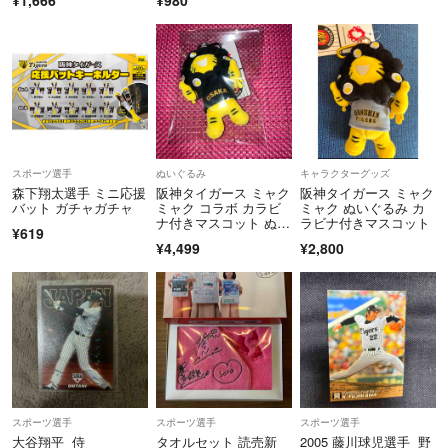
スポーツ選手
ぬいぐるみ
キャラクターグッズ
森下翔太選手 ミニ応援
阪神タイガース ミャク
阪神タイガース ミャク
バット ガチャガチャ
ミャク コラボ カラビ
ミャク ぬいぐるみ カ
ナ付きマスコット ぬい
ラビナ付きマスコット
¥619
ぐるみ ブラック
¥4,499
¥2,800
スポーツ選手
スポーツ選手
スポーツ選手
大谷翔平 侍
タオルセット 読売新
2005 藤川球児選手 野