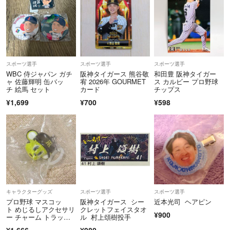
＊発送時におきた破損、紛失は責任を負いかねますのでご了承下さい。
出来るだけ早めの発送を心がけております。
スポーツ選手
スポーツ選手
スポーツ選手
万が一遅れる場合は必ずご連絡致します。
WBC 侍ジャパン ガチ
阪神タイガース 熊谷敬
和田豊 阪神タイガー
ャ 佐藤輝明 缶バッ
宥 2026年 GOURMET
ス カルビー プロ野球
最後まで気持ちの良い取引が出来ることをお願いします☆
チ 絵馬 セット
カード
チップス
¥1,699
¥700
¥598
キャラクターグッズ
スポーツ選手
スポーツ選手
プロ野球 マスコッ
阪神タイガース シー
近本光司 ヘアピン
ト めじるしアクセサリ
クレットフェイスタオ
¥900
ー チャーム トラッキ
ル 村上頌樹投手
ー
¥1,666
¥980