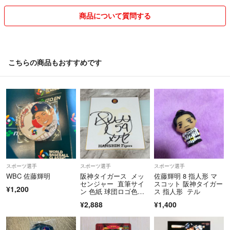
※コンビニ払いの方は必ず支払いしてくれる方のみ購入お願いします。
商品について質問する
買う気のない、いいねはおやめください。
出品している商品は全て自宅保管の為、
神経質な方はご遠慮ください。
こちらの商品もおすすめです
取り置きをしといてキャンセルする方が多い為
取り置きは出来ません。
コメント逃げはおやめください。
大幅な、値下げはいたしません。
商品と関係のないコメントや取り置き希望のコメントはスルー・削除さ
せていただきます。
スポーツ選手
スポーツ選手
スポーツ選手
WBC 佐藤輝明
阪神タイガース メッ
佐藤輝明 8 指人形 マ
質問逃げや評価が悪い方はブロックさせてもらう場合がございます。
センジャー 直筆サイ
スコット 阪神タイガー
¥1,200
ン 色紙 球団ロゴ色
ス 指人形 テル
紙 コレクション
¥2,888
¥1,400
仕事の関係上、コメントの返事が遅れる場合が
ございます。ご了承ください。