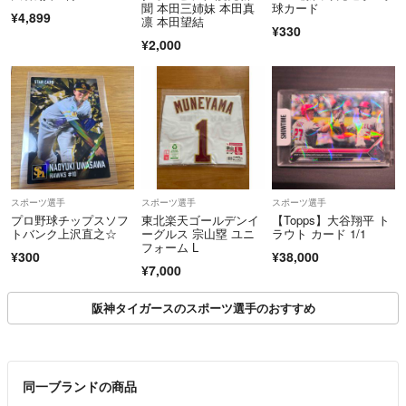
聞 本田三姉妹 本田真
球カード
¥4,899
凛 本田望結
¥330
¥2,000
スポーツ選手
スポーツ選手
スポーツ選手
プロ野球チップスソフ
東北楽天ゴールデンイ
【Topps】大谷翔平 ト
トバンク上沢直之☆
ーグルス 宗山塁 ユニ
ラウト カード 1/1
フォーム L
¥300
¥38,000
¥7,000
阪神タイガースのスポーツ選手のおすすめ
同一ブランドの商品