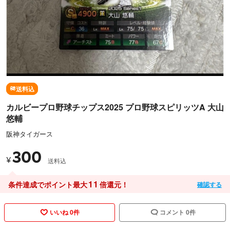
送料込
カルビープロ野球チップス2025 プロ野球スピリッツA 大山
悠輔
阪神タイガース
300
¥
送料込
11
条件達成でポイント最大
倍還元！
確認する
いいね 0件
コメント 0件