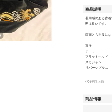
商品説明
着用感のある古着
態は良いです。
両面とも主役にな
0
東洋
テーラー
フラットヘッド
スカジャン
リバーシブル
アウター
テーラー東洋
4年以上前
ジャパン
古着
ヴィンテージ
商品情報
刺繍
上着
ジャケット