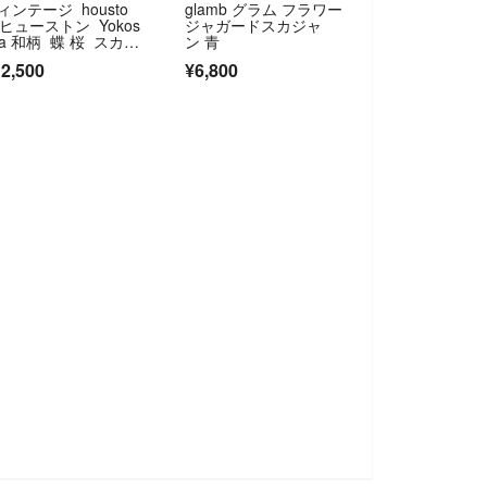
ィンテージ housto
glamb グラム フラワー
 ヒューストン Yokos
ジャガードスカジャ
ka 和柄 蝶 桜 スカジ
ン 青
ン 緑 M
2,500
¥6,800