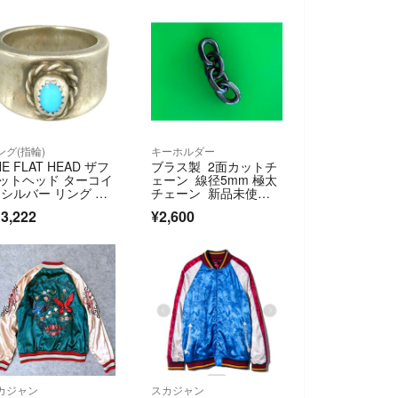
ング(指輪)
キーホルダー
HE FLAT HEAD ザフ
ブラス製 2面カットチ
ットヘッド ターコイ
ェーン 線径5mm 極太
 シルバー リング シ
チェーン 新品未使
バー系 ライトブルー
用！いぶし加工
3,222
¥2,600
 約17号【中古】
カジャン
スカジャン