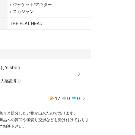
›
ジャケット/アウター
›
スカジャン
THE FLAT HEAD
's shop
し
本人確認済
17
0
0
色々と処分したい物が出来たので売ります。
商品への質問や値切り交渉なども受け付けておりま
ご相談下さい。