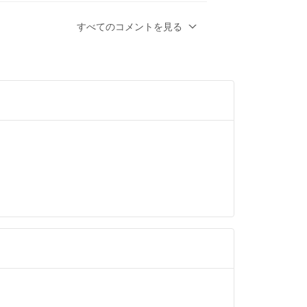
のがMがジャスト〜Lでも対して問題ないぐら
すべてのコメントを見る
ますよ！
 4年以上前
チで75キロあるのですがロンTでジャストぐらい
以上前
ございます。
チリ体型で、中に厚手のものを着るとキツめで
りでとても暖かいので薄手のもので十分で、
ストです。
お願いします。
 4年以上前