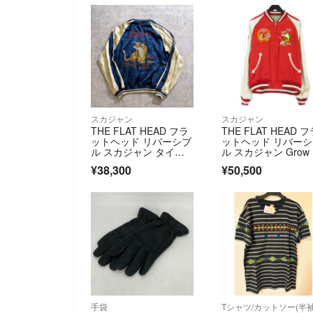
スカジャン
スカジャン
THE FLAT HEAD フラ
THE FLAT HEAD 
ットヘッド リバーシブ
ットヘッド リバー
ル スカジャン タイガ
ル スカジャン Grow 
ー
ed別注 スーベニア
¥38,300
¥50,500
ケット 龍 虎 富士 
ーン/レッド L 9900
11
手袋