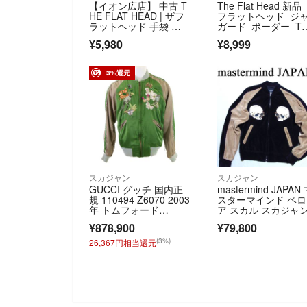
【イオン広店】 中古 T
The Flat Head 新品
HE FLAT HEAD | ザフ
フラットヘッド ジ
ラットヘッド 手袋 ブ
ガード ボーダー T
ラック 【134】
ャツ 日本製 XL
¥5,980
¥8,999
3%還元
スカジャン
スカジャン
GUCCI グッチ 国内正
mastermind JAPAN
規 110494 Z6070 2003
スターマインド ベロ
年 トムフォード
ア スカル スカジャ
期 花・蝶・鳥 刺繍 ス
¥878,900
¥79,800
カジャン リバーシブ
ル スーベニアジャケッ
(3%)
26,367円相当還元
ト 46