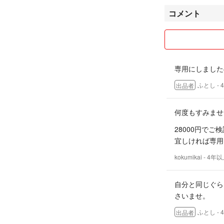
コメント
専用にしました
ふとし
-
出品者
何度もすみません
28000円で
宜しければ専用
kokumikai
- 4年
自分と同じぐら
さいませ。
ふとし
-
出品者