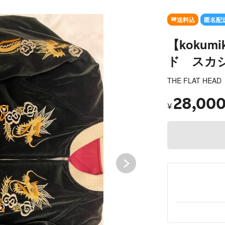
OUT
送料込
匿名配
【koku
ド スカ
THE FLAT HEAD
28,00
¥