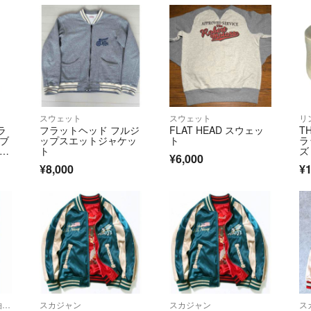
スウェット
スウェット
リ
フラ
フラットヘッド フルジ
FLAT HEAD スウェッ
T
シブ
ップスエットジャケッ
ト
ラ
Se
ト
ズ
¥6,000
ジャ
ル
¥8,000
¥1
グリ
系
05
Tシャツ/カットソー(半袖/袖なし)
スカジャン
スカジャン
ス