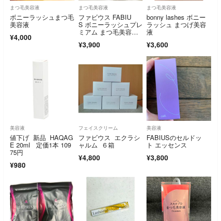
まつ毛美容液
まつ毛美容液
まつ毛美容液
ボニーラッシュまつ毛
ファビウス FABIU
bonny lashes ボニー
美容液
S ボニーラッシュプレ
ラッシュ まつげ美容
ミアム まつ毛美容
液
¥4,000
液 3ml
¥3,900
¥3,600
美容液
フェイスクリーム
美容液
値下げ 新品 HAQAG
ファビウス エクラシ
FABIUSのセルドッ
E 20ml 定価1本 109
ャルム ６箱
ト エッセンス
75円
¥4,800
¥3,800
¥980