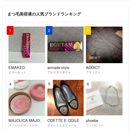
まつ毛美容液の人気ブランドランキング
1
2
3
EMAKED
armada-style
ADDICT
エマーキット
アルマダスタイル
アディクト
4
5
6
MAJOLICA MAJORCA
ODETTE E ODILE
phoebe
マジョリカマジョルカ
オデットエオディール
フィービィー