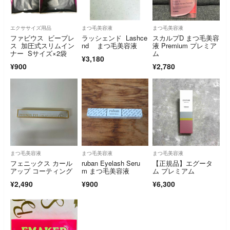
エクササイズ用品
まつ毛美容液
まつ毛美容液
ファビウス ビープレ
ラッシェンド Lashce
スカルプD まつ毛美容
ス 加圧式スリムイン
nd まつ毛美容液
液 Premium プレミア
ナー Sサイズ×2袋
ム
¥3,180
¥900
¥2,780
まつ毛美容液
まつ毛美容液
まつ毛美容液
フェニックス カール
ruban Eyelash Seru
【正規品】エグータ
アップ コーティング
m まつ毛美容液
ム プレミアム
¥2,490
¥900
¥6,300