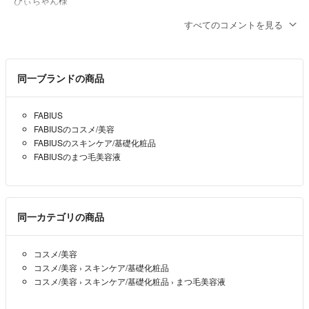
ひぃちゃん様
コメントありがとうございます。
すべてのコメントを見る
かんたんラクマパックで匿名発送対応させていただきます。
どうぞ宜しくお願いします。
なっち
- 3ヶ月前
出品者
同一ブランドの商品
はじめまして^ ^
FABIUS
発送方法…匿名発送ご対応は
FABIUSのコスメ/美容
可能でしょうか？
FABIUSのスキンケア/基礎化粧品
FABIUSのまつ毛美容液
ひぃちゃん
- 3ヶ月前
同一カテゴリの商品
コスメ/美容
コスメ/美容
›
スキンケア/基礎化粧品
コスメ/美容
›
スキンケア/基礎化粧品
›
まつ毛美容液