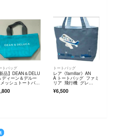
ートバッグ
トートバッグ
新品】DEAN＆DELU
レア《familiar》AN
A ディーン＆デルー
A トートバッグ ファミ
 メッシュトートバッ
リア 飛行機 グレ
 S ターコイズ
ー パイロット 客室乗
,800
¥6,500
務員 ファミちゃん 国
際線限定
送