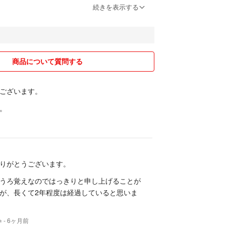
い評価がつきました。
続きを表示する
システムに不良が起こり支払い期日までに支払えな
取り下げられてしまうが、再度申請し直し支払いを
も伝えていました。にも関わらずこのような評価を
が起きてコメントの確認もすぐできるわけではあり
商品について質問する
れた方の思う通りの取引が出来なかった事で不安を
たことに関してはこちらの落ち度ではありますが、
ございます。
い評価で報復のようなコメントを一方的に書くよう
の品を購入しなくてよかったと思っております。
。
りがとうございます。
うろ覚えなのではっきりと申し上げることが
が、長くて2年程度は経過していると思いま
︎
- 6ヶ月前