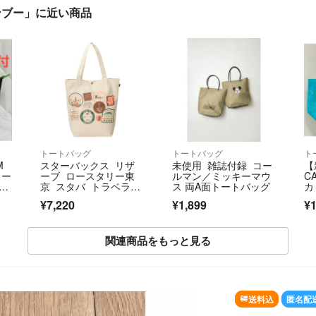
ンブー」に近い商品
トートバッグ
トートバッグ
ト
M
スターバックス リザ
未使用 雑誌付録 コー
【
トー
ーブ ロースタリー東
ルマン／ミッキーマウ
C
ク黒
京 スタバ トラベラー
ス 両A面トートバッグ
カ
ズカンパニー トラベ
グ
¥7,220
¥1,899
¥1
ラーズファクトリ
ー トートバッグ トー
ト
関連商品をもっと見る
SOLD OUT
送料込
匿名配