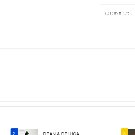
はじめまして。
購入を考えてお
こちらの商品は
うか。
まみ
- 6ヶ月前
2
3
DEAN & DELUCA