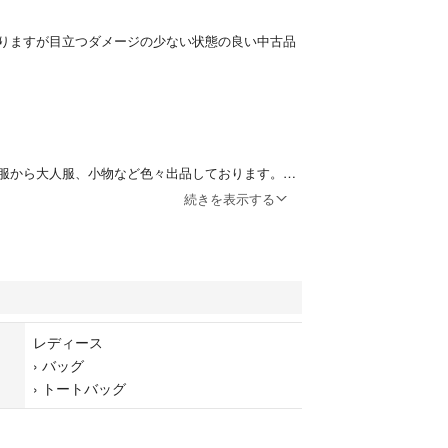
りますが目立つダメージの少ない状態の良い中古品
服から大人服、小物など色々出品しております。偽
しない主義のため、真贋については全て本物ですの
続きを表示する
り切れた場合はお取り引きができかねることがござ
じめご了承ください。
見受けられませんが、神経質な方や新品同様をお求
レディース
ださい
›
バッグ
›
トートバッグ
ジのやり取り、配達後24時間以内に受け取り通知が
に不安を覚えるため購入をお控えください