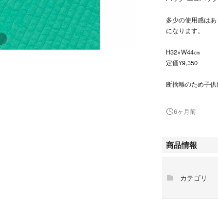
多少の使用感はあ
になります。
H32×W44㎝
定価¥9,350
断捨離のため子供
物や類似品は購入
でご安心ください
6ヶ月前
他サイトで先に売
いますのであらか
商品情報
目立つ汚れや傷は
めの方はご遠慮く
カテゴリ
購入後のメッセー
できない方は取引