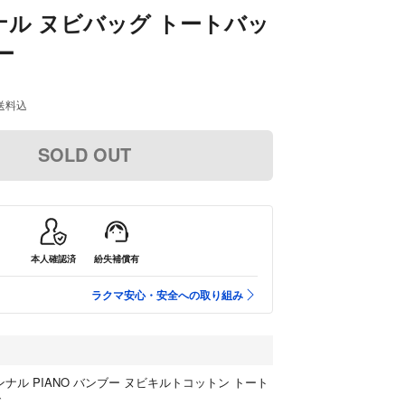
ル ヌビバッグ トートバッ
ー
送料込
SOLD OUT
本人確認済
紛失補償有
ラクマ安心・安全への取り組み
ピオヌンナル PIANO バンブー ヌビキルトコットン トート
グ