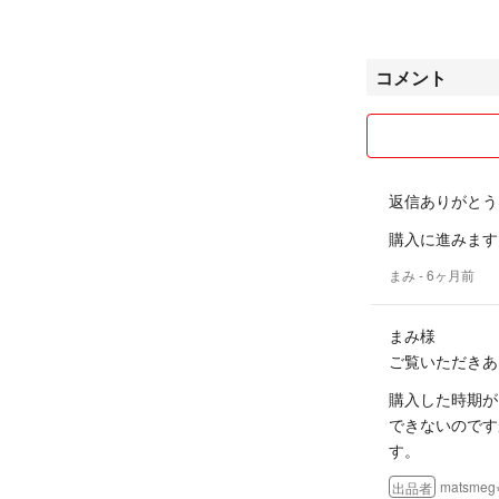
2020/2/19 悪
↓
ラクマでの支払い
コメント
いため一旦購入は
行うと取引画面で
されました。問題
ませんので出品さ
覚えさせてしまっ
返信ありがとう
相手が弁明できな
な行為をされる方
購入に進みます
まみ
- 6ヶ月前
まみ様
ご覧いただきあ
購入した時期が
できないのです
す。
matsmeg⭐
出品者