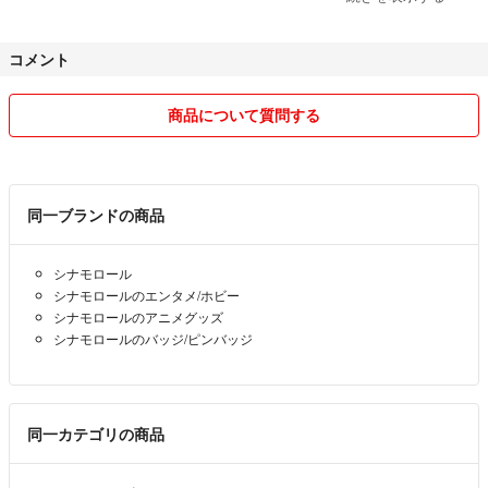
☆予告なく商品の削除をする場合がございます。
コメント
☆あまりにも大幅なお値下げ依頼コメントや、値下げ不可商品へのお値
下げ依頼コメントは連絡なく削除いたします。
商品について質問する
☆普通郵便の輸送中事故による不着に関しましてはこちらで責任を負う
ことができませんので、ご購入時のご了承をお願いいたします。
同一ブランドの商品
シナモロール
シナモロールのエンタメ/ホビー
シナモロールのアニメグッズ
シナモロールのバッジ/ピンバッジ
同一カテゴリの商品