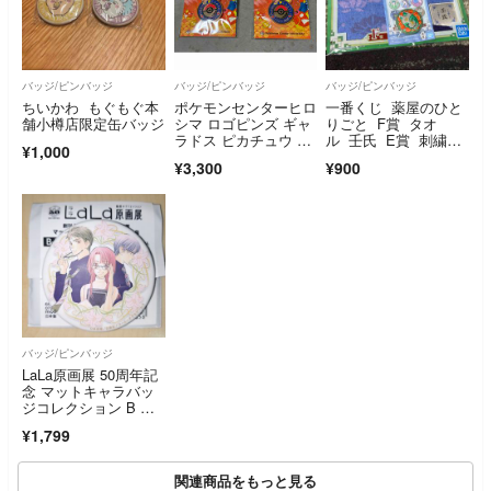
バッジ/ピンバッジ
バッジ/ピンバッジ
バッジ/ピンバッジ
ちいかわ もぐもぐ本
ポケモンセンターヒロ
一番くじ 薬屋のひと
舗小樽店限定缶バッジ
シマ ロゴピンズ ギャ
りごと F賞 タオ
ラドス ピカチュウ 2
ル 壬氏 E賞 刺繍缶
¥1,000
個セット 限定
バッジ 新品
¥3,300
¥900
バッジ/ピンバッジ
LaLa原画展 50周年記
念 マットキャラバッ
ジコレクション B 金
色のコルダ
¥1,799
関連商品をもっと見る