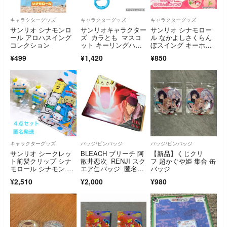
キャラクターグッズ
キャラクターグッズ
キャラクターグッズ
サンリオ シナモンロ
サンリオキャラクター
サンリオ シナモロー
ール アロハスイング
ズ カラとも マスコ
ル なかよしさくらん
コレクション
ット キーリングハン
ぼスイング キーホル
ガー シナモン
ダー ガチャ
¥499
¥1,420
¥850
キャラクターグッズ
バッジ/ピンバッジ
バッジ/ピンバッジ
サンリオ シークレッ
BLEACH ブリーチ 阿
【新品】くじクリ
ト前髪クリップ シナ
散井恋次 RENJI スク
フ 超かぐや姫 集合 缶
モロール シナモン マ
エア缶バッジ 匿名配
バッジ
スコット チャーム
送
¥2,510
¥2,000
¥980