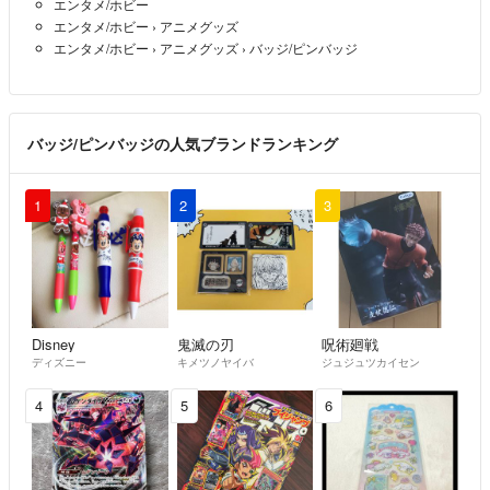
エンタメ/ホビー
エンタメ/ホビー
›
アニメグッズ
エンタメ/ホビー
›
アニメグッズ
›
バッジ/ピンバッジ
バッジ/ピンバッジの人気ブランドランキング
1
2
3
Disney
鬼滅の刃
呪術廻戦
ディズニー
キメツノヤイバ
ジュジュツカイセン
4
5
6