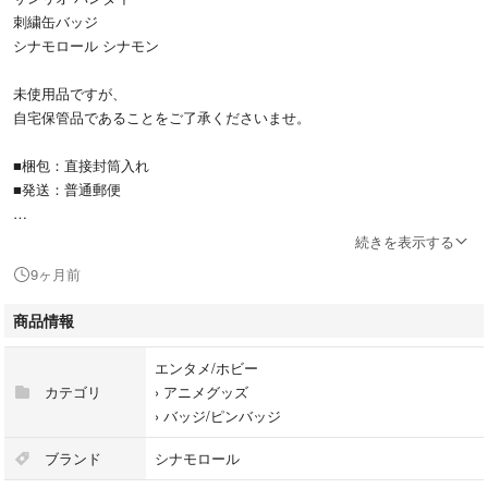
刺繍缶バッジ
シナモロール シナモン
未使用品ですが、
自宅保管品であることをご了承くださいませ。
■梱包：直接封筒入れ
■発送：普通郵便
質問などがございましたら、コメントにてお願いいたします。
続きを表示する
9ヶ月前
#サンリオ
#缶バッジ
商品情報
#シナモロール
#シナモン
エンタメ/ホビー
カテゴリ
›
アニメグッズ
›
バッジ/ピンバッジ
ブランド
シナモロール