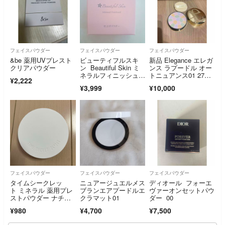
フェイスパウダー
フェイスパウダー
フェイスパウダー
&be 薬用UVプレスト
ビューティフルスキ
新品 Elegance エレガ
クリアパウダー
ン Beautiful Skin ミ
ンス ラプードル オー
ネラルフィニッシュヴ
トニュアンス01 27
¥2,222
ェール 仕上げパウダ
g 本体
¥3,999
¥10,000
ー
フェイスパウダー
フェイスパウダー
フェイスパウダー
タイムシークレッ
ニュアージュエルメス
ディオール フォーエ
ト ミネラル 薬用プレ
ブランエアプードルエ
ヴァーオンセットパウ
ストパウダー ナチュ
クラマット01
ダー 00
ラルオークル<本品
¥980
¥4,700
¥7,500
> 8g