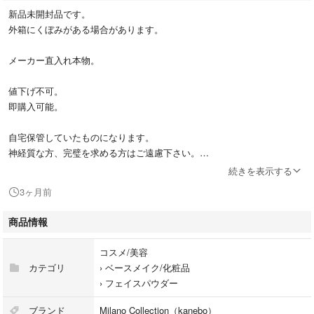
新品未開封品です。
外箱にくぼみがある場合があります。
メーカー直入れ本物。
値下げ不可。
即購入可能。
自宅保管していたものになります。
神経質な方、完璧を求める方はご遠慮下さい。
初期傷等細かい事が気になる方は購入をご遠慮下さい。
続きを表示する
3ヶ月前
他の場所も売っているので、突然削除される可能性があります。
商品情報
コスメ/美容
カテゴリ
›
ベースメイク/化粧品
›
フェイスパウダー
ブランド
Milano Collection（kanebo）