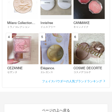
Milano Collection（kanebo）
Innisfree
CANMAKE
ミラノコレクション
イニスフリー
キャンメイク
4
5
6
CEZANNE
Elégance.
COSME DECORTE
セザンヌ
エレガンス
コスメデコルテ
フェイスパウダーの人気ブランドランキング
ページの上へ戻る