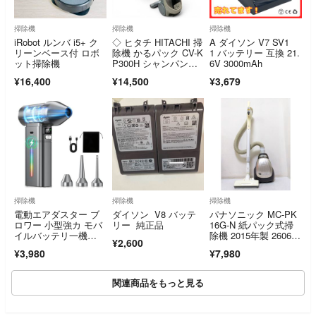
掃除機
掃除機
掃除機
iRobot ルンバ i5+ ク
◇ ヒタチ HITACHI 掃
A ダイソン V7 SV1
リーンベース付 ロボ
除機 かるパック CV-K
1 バッテリー 互換 21.
ット掃除機
P300H シャンパンゴ
6V 3000mAh
ールド 紙パック式 自
¥16,400
¥14,500
¥3,679
走式 2000-5097
掃除機
掃除機
掃除機
電動エアダスター ブ
ダイソン V8 バッテ
パナソニック MC-PK
ロワー 小型強カ モバ
リー 純正品
16G-N 紙パック式掃
イルバッテリ一機
除機 2015年製 260623
¥2,600
能 250000RPM 180分
5620
¥3,980
¥7,980
連続使用 Type-c充電
高速回転
関連商品をもっと見る