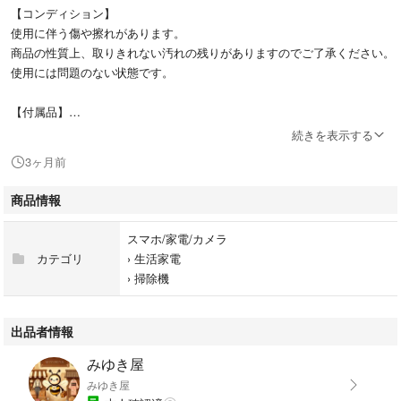
【コンディション】
使用に伴う傷や擦れがあります。
商品の性質上、取りきれない汚れの残りがありますのでご了承ください。
使用には問題のない状態です。
【付属品】
・ヘッド
続きを表示する
・延長管
3ヶ月前
・蛇腹ホース
商品情報
【型番】
MC-PKL20A-W
スマホ/家電/カメラ
カテゴリ
›
生活家電
【補足】
›
掃除機
紙パック式でゴミ捨てが簡単な掃除機です。
軽量で扱いやすく、日常使いに適したモデルです。
出品者情報
写真および、説明文に無いもの(外箱を含む)は付属いたしませんので、ご
みゆき屋
了承ください。
みゆき屋