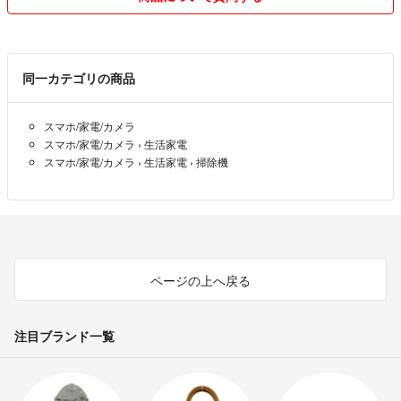
【値下げ交渉について】
常識的な範囲であれば検討させていただきます。
お気軽にコメントください。
同一カテゴリの商品
具体的な金額を提示いただけると、お取り引きがスムーズに行なえます
ので、コメントにてお知らせください。
スマホ/家電/カメラ
スマホ/家電/カメラ
›
生活家電
【専用・取り置きについて】
スマホ/家電/カメラ
›
生活家電
›
掃除機
日中仕事をしていることもあり
基本的に、専用・取り置きについての対応はご遠慮いただいておりま
す。
購入に関しては、原則早い者勝ちでお願いします。
ページの上へ戻る
【発送日数について】
基本的に即日配送を心掛けております。
商品によってはお日にち頂く場合がございます。
注目ブランド一覧
また、配送方法につきましても、ご指定いただければ対応させていただ
きます。