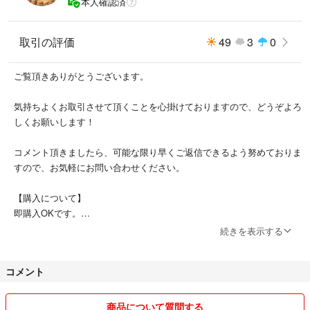
本人確認済
なお、初期不良に関しては、商品購入後7日以内でしたら、返品対応させ
ていただきますので、安心してお買い求めください。
取引の評価
49
3
0
すり替え防止の観点から、シリアルナンバー及び、商品の特徴などを詳細
に記録しております。
ご覧頂きありがとうございます。
梱包に関しては、商品の規格により都度梱包資材を選択しております。
気持ちよくお取引させて頂くことを心掛けておりますので、どうぞよろ
緩衝材に新聞紙や、リサイクルダンボールでの発送もごさいますので、ご
しくお願いします！
理解の程よろしくお願いいたします。
コメント頂きましたら、可能な限り早くご返信できるよう努めておりま
また、発送につきましては、2〜3日程度を予定しております。
すので、お気軽にお問い合わせください。
【購入について】
即購入OKです。
購入時期や使用頻度についてはお答えできかねます。
続きを表示する
初期不良に関しましては、返品対応させていただきますので、安心して
コメント
お買い求めください！
不明点はコメントにてお願いします。
商品について質問する