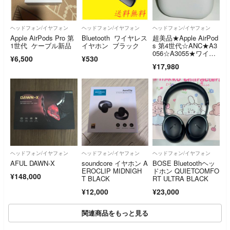
ヘッドフォン/イヤフォン
ヘッドフォン/イヤフォン
ヘッドフォン/イヤフォン
Apple AirPods Pro 第
Bluetooth ワイヤレス
超美品★Apple AirPod
1世代 ケーブル新品
イヤホン ブラック
s 第4世代☆ANC★A3
056☆A3055★ワイヤ
¥6,500
¥530
レス充電ケース付き☆
¥17,980
イヤホン★送料無料
ヘッドフォン/イヤフォン
ヘッドフォン/イヤフォン
ヘッドフォン/イヤフォン
AFUL DAWN-X
soundcore イヤホン A
BOSE Bluetoothヘッ
EROCLIP MIDNIGH
ドホン QUIETCOMFO
¥148,000
T BLACK
RT ULTRA BLACK
¥12,000
¥23,000
関連商品をもっと見る