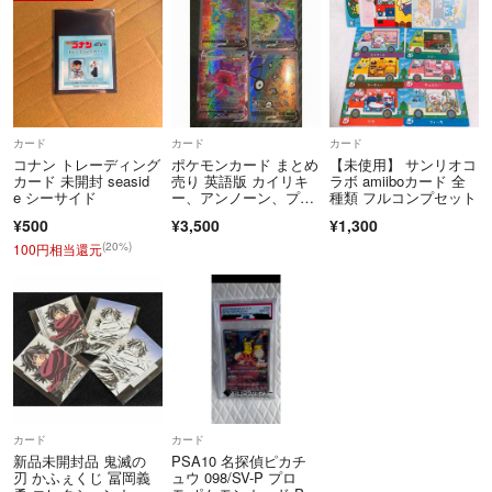
カード
カード
カード
コナン トレーディング
ポケモンカード まとめ
【未使用】 サンリオコ
カード 未開封 seasid
売り 英語版 カイリキ
ラボ amiiboカード 全
e シーサイド
ー、アンノーン、プテ
種類 フルコンプセット
ラ、ゲンガー
¥500
¥3,500
¥1,300
(20%)
100円相当還元
カード
カード
新品未開封品 鬼滅の
PSA10 名探偵ピカチ
刃 かふぇくじ 冨岡義
ュウ 098/SV-P プロ