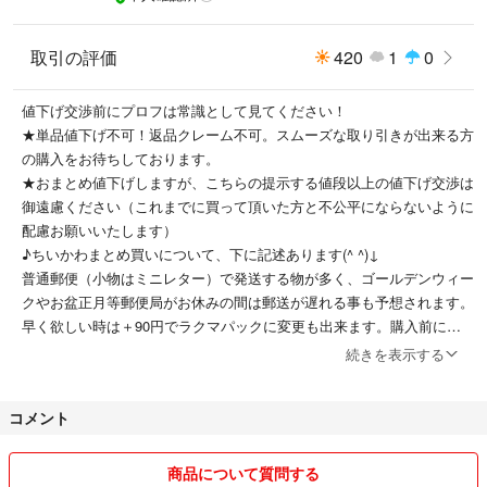
取引の評価
420
1
0
値下げ交渉前にプロフは常識として見てください！
★単品値下げ不可！返品クレーム不可。スムーズな取り引きが出来る方
の購入をお待ちしております。
★おまとめ値下げしますが、こちらの提示する値段以上の値下げ交渉は
御遠慮ください（これまでに買って頂いた方と不公平にならないように
配慮お願いいたします）
♪ちいかわまとめ買いについて、下に記述あります(^ ^)↓
普通郵便（小物はミニレター）で発送する物が多く、ゴールデンウィー
クやお盆正月等郵便局がお休みの間は郵送が遅れる事も予想されます。
早く欲しい時は＋90円でラクマパックに変更も出来ます。購入前に相
談ください
続きを表示する
丁寧迅速な取り引きを心掛けていくつもりです
＊他アプリでも出品しています。急に商品を削除した時は売り切れたと
コメント
思ってください。同時に売れた場合は、少しでも早く購入して頂いた方
にお譲りしますので、失礼ながら断る事もあります。ほとんどが1点物
です。早めの購入をおすすめします
商品について質問する