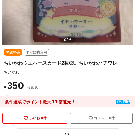
2 / 4
送料込
すぐに購入可
ちいかわウエハースカード2枚②。ちいかわハチワレ
ちいかわ
350
¥
送料込
11
条件達成でポイント最大
倍還元！
確認する
いいね 0件
コメント 0件