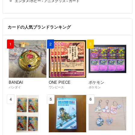
エンタメ/ホビー
›
アニメグッズ
›
カード
カードの人気ブランドランキング
1
2
3
BANDAI
ONE PIECE
ポケモン
バンダイ
ワンピース
ポケモン
4
5
6