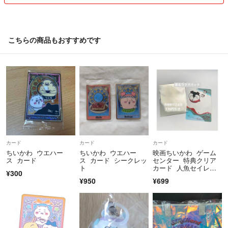
仕事で忙しい日は夜まで返信出来ない事もあります。基本すぐに返信発
送を心掛けています。問題なければ24時間以内に発送致します(大雪台
風等の気象条件悪化、私自身の体調不良等なければ)
＊全て送料手数料込みでお安めに設定しています。お値下げは出来ませ
こちらの商品もおすすめです
ん。特にかさばる品は送料の都合でお値下げ不可です(1000円以上の品
は1割前後お値下げ出来る物もあります。無理なお値下げ交渉は控えて
ください。ラクマでは問題なく取り引きが出来ていますが、他アプリで
は嫌な取り引きがあった為全て値下げ不可としました)
返品クレームなしでお願いしたいので、衣類購入前にコメント頂ければ
商品確認致します
発送の都合で、ラクマパック←→郵便に変更する事もあります
♥ちいかわ商品について
カード
カード
カード
☆全て公式グッズです！偽物は嫌いです。
ちいかわ ウエハー
ちいかわ ウエハー
映画ちいかわ ゲーム
☆出来るだけオマケを付けます
ス カード
ス カード シークレッ
センター 特典クリア
ト
カード 人魚セイレー
☆単品でお値下げ不可！まとめ割り、2セット150円引き。3セット300
¥300
ン １枚
¥950
¥699
円、4セット400円引き
☆おまとめは希望の品をイイネを付けコメントにてお知らせください。
たくさんまとめると多めに値下げします
☆アクスタやカード、キーホルダーどれも初期の薄いスレや傷があるか
もしれません。なるべく傷のある物は自宅使用し、綺麗な物を発送して