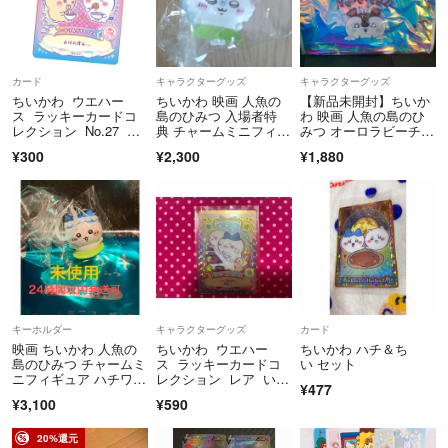
いますが、スレ無しのピカピカの物は購入直後でもなかなかありませ
ん。ご理解ください
ハチワレ推しです(^ ^)
カード
キャラクターグッズ
キャラクターグッズ
ちいかわ ウエハー
ちいかわ 映画 人魚の
【新品未開封】ちいか
ス ラッキーカードコ
島のひみつ 入場者特
わ 映画 人魚の島のひ
レクション No.27 ラ
典 チャームミニフィギ
みつ オーロラビーチバ
ッキーフード
ュア モモンガ
ッグ セイレーン 【匿
¥300
¥2,300
¥1,880
名配送】
キーホルダー
キャラクターグッズ
カード
映画 ちいかわ 人魚の
ちいかわ ウエハー
ちいかわ ハチ＆ち
島のひみつ チャームミ
ス ラッキーカードコ
い セット
ニフィギュア ハチワ
レクション レア いい
¥477
レ 劇場版
日 カード ハチワレ
¥3,100
¥590
20%還元