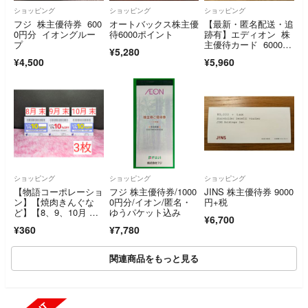
ショッピング
ショッピング
ショッピング
フジ 株主優待券 600
オートバックス株主優
【最新・匿名配送・追
0円分 イオングルー
待6000ポイント
跡有】エディオン 株
プ
主優待カード 6000円
¥5,280
分
¥4,500
¥5,960
ショッピング
ショッピング
ショッピング
【物語コーポレーショ
フジ 株主優待券/1000
JINS 株主優待券 9000
ン】【焼肉きんぐな
0円分/イオン/匿名・
円+税
ど】【8、9、10月 末
ゆうパケット込み
¥6,700
★優待券】 3 枚
¥360
¥7,780
関連商品をもっと見る
SOLD OUT