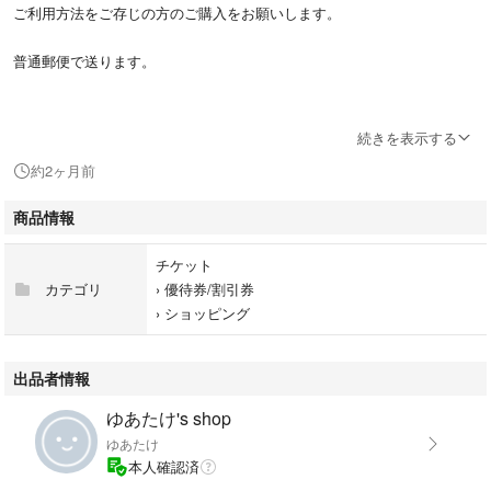
ご利用方法をご存じの方のご購入をお願いします。
普通郵便で送ります。
コードなどの情報を取引メッセージでお伝えすることはできません。
続きを表示する
※値下げ交渉はご遠慮ください。
約2ヶ月前
ＹＡＭＡＮ
商品情報
家庭用美容機器
美顔器
チケット
脱毛器
カテゴリ
›
優待券/割引券
スチーマー
›
ショッピング
ヘアケア
出品者情報
ゆあたけ's shop
ゆあたけ
本人確認済