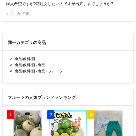
購入希望ですが2箱注文したいのですが出来ますでしょうか?
クロネコヤマトさんでの６０サイズでの
カノ
- 約1年前
発送になります2箱重ねての発送は
８０サイズプラス200円です
ご購入後にクレームならびに
同一カテゴリの商品
キャンセルはお受けいたしません
食品/飲料/酒
それでは皆さま今年もお待ちしております
食品/飲料/酒
›
食品
食品/飲料/酒
›
食品
›
フルーツ
当店では、はねだし、訳ありの宅配は
お断りしております
桃を箱に詰めるときに 手をアルコールで
フルーツの人気ブランドランキング
消毒してます
お手元に届きましたら 中性洗剤で洗ってから
1
2
3
お召し上がり下さい 宜しくお願い致します