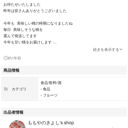
お待たせいたしました
昨年は皆さんありがとうございました
今年も 美味しい桃の時期になりましたね
毎日 美味しそうな桃を
選んで発送してます
今年も甘い桃をお届けします
続きを表示する
２キロ箱にお手頃サイズの桃を
約1年前
６個入れて発送いたします
商品情報
お手頃サイズを6個で2キロはありません
大きな桃を 食べたい方は
食品/飲料/酒
特大をお勧めいたします
カテゴリ
›
食品
›
フルーツ
お手頃サイズが人気商品となってますが
特大は グット大きくなり昨年好評でした
お値段も据え置きで だんぜんお得です
出品者情報
お手頃サイズでは、満足できない方は
ももやのきよし's shop
是非 特大を選んでください