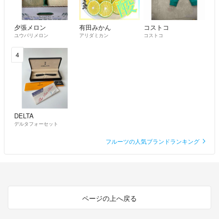
お店は 山梨県北杜市高根町清里にあります
夕張メロン
有田みかん
コストコ
食べてみたくなったら、コメントして下さい
ユウバリメロン
アリダミカン
コストコ
⚠️着払いは、なるべく控えてくださいね
4
専用の商品を出品させて頂きますよ
ご購入したあと
発送するのに、伝票記入の為
☎️電話番号が必要になります
DELTA
発送の時に教えて下さいね
デルタフォーセット
フルーツの人気ブランドランキング
ページの上へ戻る