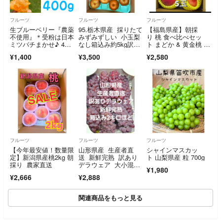
フルーツ
フルーツ
フルーツ
生ブルーベリー『農薬
95.栃木県産 採りたて
【福島県産】朝採
不使用』＊受粉は日本
みずみずしい 小玉梨
り 桃 食べ比べセッ
ミツバチまかせ♪ 400
なし箱込み約5kg訳あ
ト まどか & 黄金桃 ５
g
り家庭用玉数お任せ
玉（赤３・黄２）訳
¥1,400
¥3,500
¥2,580
フルーツ
フルーツ
フルーツ
【今年最安値！数量限
山形県産 生産者直
シャインマスカッ
定】新潟県産桃2kg 朝
送 新鮮完熟 訳あり
ト 山梨県産 粒 700g
採り 農家直送
デラウェア 大小混9
¥1,980
～12房 箱込み2キロ
¥2,666
¥2,888
ほど
関連商品をもっと見る