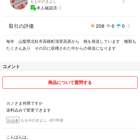
ももやのきよし
本人確認済
たくさんの桃の中から
お手頃サイズを選んで
2キロの箱に６個入れて発送しております
取引の評価
208
6
0
訳ありとか はねだし でなくて宅配用
毎年 山梨県北杜市高根町清里高原から 桃を発送しています 種類も
正品の桃を送ります
たくさんあり その日に収穫された中からの発送になります
選果場で全て検査済みの商品です
表面の小さな傷は はねだしには
なりません
コメント
３枚目の画像の箱です
商品について質問する
今年も天気が良くて、メッチャ甘いです
ホームページを見てくださいね、
カノさま何県ですか
送料込みで変更できます
ももやのきよしで検索してみてください
そしてラクマでご購入下さい
ももやのきよし
- 約1年前
出品者
Youtubeでも製品説明をしております
こんばんは。
柔らかい桃を希望の方はクールで可能です