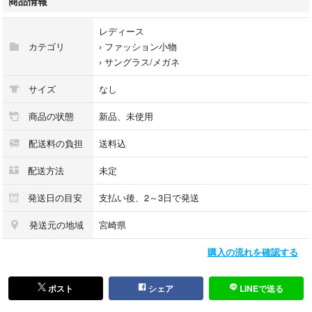
商品情報
■ブルーライト全領域をカット
レディース
カテゴリ
›
ファッション小物
spectra479はブルーライト全領域平均99.9%カットすることが可能です。
›
サングラス/メガネ
♢ブルーライト(380 - 490nm)：100%カット ♢ブルーライト(380 - 500n
サイズ
なし
m)：99.9%カット ♢ブルーライト危険ゾーン(450nm - 510nm)：99.8%カ
ット
商品の状態
新品、未使用
配送料の負担
送料込
ブルーライトカット50%！や90％カット！などと謳っているブルーライト
カットメガネはよくありますが、実際にブルーライトのどの領域をカット
配送方法
未定
しているか書かれておりません。目に有害とされている450nm - 510nmの
領域のブルーライトをどれぐらいカットしているかが重要です。
発送日の目安
支払い後、2～3日で発送
■メガネ常用者にはもってこい！
発送元の地域
宮崎県
メガネを常用されている方で度付きPCメガネが欲しい！と思われている
購入の流れを確認する
か方は少なくはないのではないでしょうか？
このspectra479 クリップオンタイプは度付きメガネの上から付けることが
できる為、度付きPCメガネを探す必要はなくなります！また度付きPCメ
ポスト
シェア
LINEで送る
ガネよりもリーズナブルにご利用いただけます。