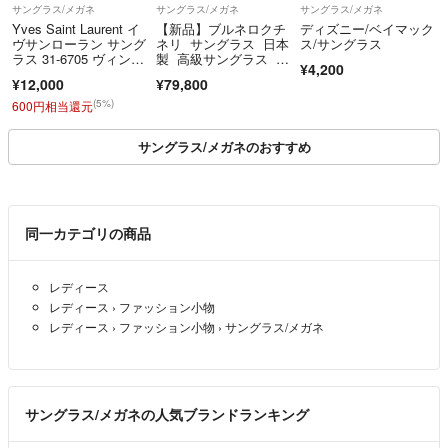
サングラス/メガネ
サングラス/メガネ
サングラス/メガネ
Yves Saint Laurent イ
【新品】ブルネロクチ
ディズニー/ベイマック
ヴサンローラン サング
ネリ サングラス 日本
ス/サングラス
ラス 31-6705 ヴィンテ
製 高級サングラス オ
¥4,200
ージ べっ甲柄 ゴール
フホワイト
¥12,000
¥79,800
ド
(5%)
600円相当還元
サングラス/メガネのおすすめ
同一カテゴリの商品
レディース
レディース
›
ファッション小物
レディース
›
ファッション小物
›
サングラス/メガネ
サングラス/メガネの人気ブランドランキング