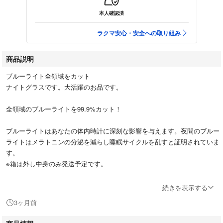
本人確認済
ラクマ安心・安全への取り組み
商品説明
ブルーライト全領域をカット
ナイトグラスです。大活躍のお品です。
全領域のブルーライトを99.9%カット！
ブルーライトはあなたの体内時計に深刻な影響を与えます。夜間のブルー
ライトはメラトニンの分泌を減らし睡眠サイクルを乱すと証明されていま
す。
※箱は外し中身のみ発送予定です。
■こんな人におすすめ！
続きを表示する
１、就寝前に消灯後スマホやパソコンを使用する人
3ヶ月前
２、つい暗い部屋でスマホをいじってしまう人
３、よく部屋を暗くして映画を見る人