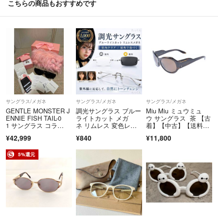
こちらの商品もおすすめです
サングラス/メガネ
サングラス/メガネ
サングラス/メガネ
GENTLE MONSTER J
調光サングラス ブルー
Miu Miu ミュウミュ
ENNIE FISH TAIL-0
ライトカット メガ
ウ サングラス 茶 【古
1 サングラス コラ
ネ リムレス 変色レン
着】【中古】【送料無
ボ チャーム2こ
ズ 超軽量
料】
¥42,999
¥840
¥11,800
5%還元