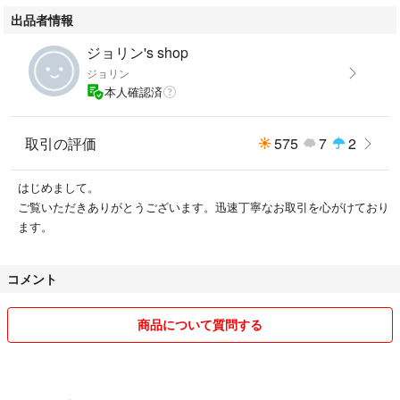
出品者情報
スマホやPC、テレビを見るときは付けてそれ以外の時は外せばOK ! クリ
ップオンタイプは便利です！
ジョリン's shop
ジョリン
本人確認済
取引の評価
575
7
2
はじめまして。
ご覧いただきありがとうございます。迅速丁寧なお取引を心がけており
ます。
コメント
商品について質問する