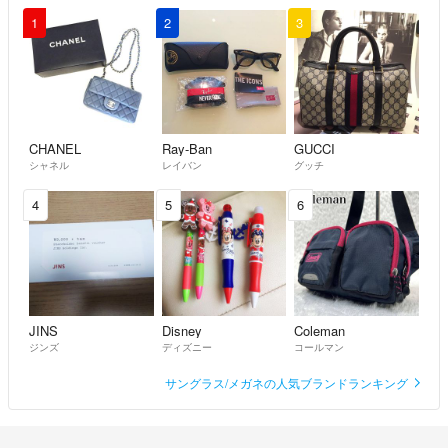
1
2
3
CHANEL
Ray-Ban
GUCCI
シャネル
レイバン
グッチ
4
5
6
JINS
Disney
Coleman
ジンズ
ディズニー
コールマン
サングラス/メガネの人気ブランドランキング