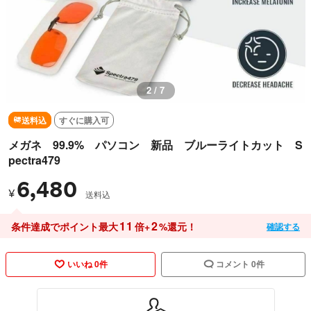
2 / 7
送料込
すぐに購入可
メガネ 99.9% パソコン 新品 ブルーライトカット S
pectra479
6,480
¥
送料込
11
2
条件達成でポイント最大
倍+
%還元！
確認する
いいね 0件
コメント 0件