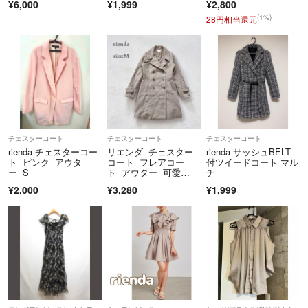
¥6,000
¥1,999
¥2,800
(1%)
28円相当還元
チェスターコート
チェスターコート
チェスターコート
rienda チェスターコー
リエンダ チェスター
rienda サッシュBELT
ト ピンク アウタ
コート フレアコー
付ツイードコート マル
ー S
ト アウター 可愛
チ
い フェミニン 秋
¥2,000
¥3,280
¥1,999
冬 M