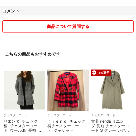
す。
コメント
※ペットは飼っていません。
商品について質問する
※喫煙者いません。
※自宅保管になり、使用感なども素人判断になりますので神経質な方は
ご遠慮いただければと思います。
こちらの商品もおすすめです
1%還元
チェスターコート
チェスターコート
チェスターコート
リエンダ チェック
ｒｉｅｎｄ チェック
古着 rienda リエン
柄 チェスターコー
柄チェスターコー
ダ 長袖 チェスターコ
ト ウール混 長袖 グ
ト ジャケット
ート S グレー レディ
レー レディース S
ース