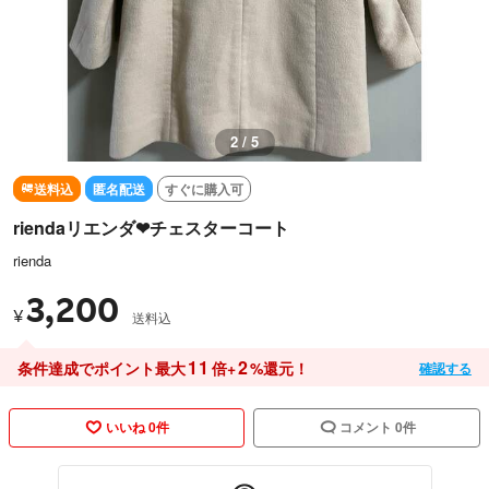
3 / 5
送料込
匿名配送
すぐに購入可
riendaリエンダ❤チェスターコート
rienda
3,200
¥
送料込
11
2
条件達成でポイント最大
倍+
%還元！
確認する
いいね 0件
コメント 0件