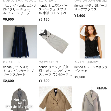
ロングワンピース/マキシワンピース
ミニワンピース
シャツ/ブラウス(半袖/袖なし)
リエンダ rienda エンブ
rienda ミニワンピー
rienda サテン調ノース
ロイダリー チュー
ス ベージュ S フリ
リーブブラウス
ル フレアスリーブ ワ
ル 半袖 フロントZI
¥1,600
ンピース
P シャツ
¥6,900
¥3,180
ロングスカート
ひざ丈ワンピース
カットソー(半袖/袖なし)
rienda デニムスカー
rienda リエンダ 千鳥
rienda SレースVネック
ト ロングスカート プ
柄 リボン コンビ ノー
ビスチェ
リーツスカート
スリーブ ワンピース si
¥2,500
zeM/黒ｘグレー ■
¥2,600
¥1,800
◆ レディース