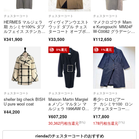
チェスターコート
チェスターコート
チェスターコート
HERMES マルジェラ
ヴィヴィアンウエスト
マメクロゴウチ Mam
期 カシミヤ100% ダブ
ウッド ダブル チェス
e Kurogouchi MM24F
ルフェイス ステンカラ
ターコート オーブボタ
W-C0082 グラデーショ
ーコート 38 リバーシ
ン ベージュ系
ン ダブルチェスターコ
¥341,900
¥33,500
¥112,650
ブル チェスターコート
ート レディース 1
5%還元
1%還元
チェスターコート
チェスターコート
チェスターコート
sheller big check BISH
Maison Martin Margiel
希少✨ロロピアー
U pure wool coat
a メゾン マルタン マ
ナ カシミヤ100 ロン
ルジェラ 1996AW Ove
グチェスターコー
¥44,200
rsized Belt Coat オー
ト 美シルエット
¥607,250
¥17,800
ベーサイズベルテッ
ド メルトンコート ネ
(5%)
(1%)
30,362円相当還元
178円相当還元
イビー 44
riendaのチェスターコートのおすすめ