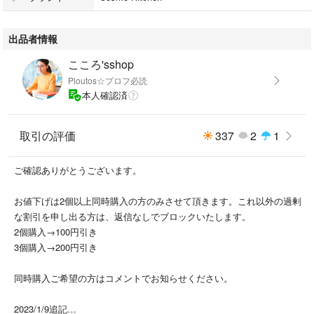
出品者情報
こころ'sshop
Ploutos☆プロフ必読
本人確認済
取引の評価
337
2
1
ご確認ありがとうございます。
お値下げは2個以上同時購入の方のみさせて頂きます。これ以外の過剰
な割引を申し出る方は、返信なしでブロックいたします。
2個購入→100円引き
3個購入→200円引き
同時購入ご希望の方はコメントでお知らせください。
2023/1/9追記