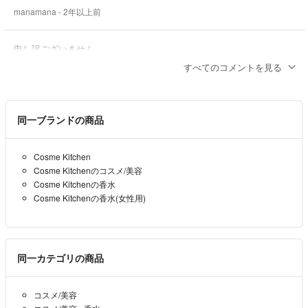
支払いになるか購入後にお知らせ下さい。
manamana
- 2年以上前
2024/2/12追記
申し訳ございません。
普通郵便でお送りするものに関しては、郵送事故があってもこちらで金
現状お値下げは考えておりません。
額は負担しません。何があってもそちらで受け取り完了を押して頂き金
すべてのコメントを見る
額は御負担いただきます。追跡機能がついてる配送方法をご希望の方は
Ploutos☆プロフ必読
- 2年以上前
出品者
＋100円で承りますのてお問い合わせ下さい。また、当方大阪で東京く
らいまで離れると普通郵便の配送は1週間以上かかることもあるようで
同一ブランドの商品
コメント失礼します。
す。なお、土日祝は普通郵便は発送できません。ご注意下さい。
即決1500円までお値下げ可能でしょうか？
2024/4/27追記
Cosme Kitchen
manamana
- 2年以上前
インボイス対応の領収書発行可能です！
Cosme Kitchenのコスメ/美容
Cosme Kitchenの香水
ご希望の方は購入後、宛名、但書き等お伝えください。
即購入可能です！
Cosme Kitchenの香水(女性用)
2024/6/11追記
Ploutos☆プロフ必読
- 2年以上前
出品者
1日に何件も注文が来ることもあり、コメント返し等抜ける場合もあり
ます。完璧をお求めの方は店頭や通販でご購入下さい。また、簡易包装
同一カテゴリの商品
と書いてるものは基本的に封筒にポンと入れて送ります。嫌な方は購入
をお控え下さい。
コスメ/美容