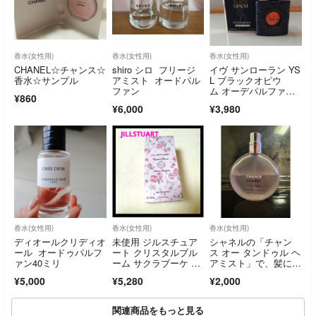
香水(女性用)
香水(女性用)
香水(女性用)
CHANEL☆チャンス☆
shiro シロ フリージ
イヴ サンローラン YS
香水☆サンプル
アミスト オードパル
L ブラックオピウ
ファン
ム オーデパルファ
¥860
ム 7.5ml新品未使用国
¥6,000
¥3,980
内正規品
香水(女性用)
香水(女性用)
香水(女性用)
ディオールクリディオ
未使用 ジルスチュア
シャネルの「チャン
ール オードゥパルフ
ート クリスタルブル
ス オー タンドゥル ヘ
ァン40ミリ
ーム サクラブーケ オ
アミスト」で、髪にフ
ードパルファン
ローラル フルーティ
¥5,000
¥5,280
¥2,000
の繊細な香りをまとわ
せることができます。
関連商品をもっと見る