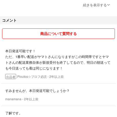
本革の商品につきましては、風合いが商品毎に異なります。在庫の写真
続きを表示する
を全て載せてそこから決めさせて欲しい等のご希望はお聞きしません。
コメント
2024/1/25追記
発送方法について。遅いと指摘があったので共有いたします。次の日ま
でに届かないのはおかしいというクレームでしたが、発送準備自体2、
商品について質問する
3日後になることもあります。また、提示した発送方法で価格設定もさ
せてもらってるので、遅くなるなら速達を使えというのもお聞きする義
理はありません。
本日発送可能です！
ただ、1番早い配送がヤマトさんになりますがこの時間帯ですとヤマ
2024/1/30追記
トさんの配送業務自体が新規受付を終了してるので、明日の朝送って
価格について。通常価格より高く売られて気分が悪いお取引でしたとい
も今日送っても着は同じになります！
う評価をいただきましたが、ご意見検討いたしません。こちらで設定し
Ploutos☆プロフ必読
- 2年以上前
出品者
た値段を出しても欲しいと思った方はご購入下さい。また、元の価格を
載せることは義務化されてない以上いたしません。どうしても損したく
ないならご自身で調べて下さい。
すみませんが、本日発送可能でしょうか？
manamana
- 2年以上前
2024/2/2追記
こちらが促しても評価をして頂けない、ATM支払いで無断キャンセル
した方はブロックさせて頂きます。また、ATM支払いの方はいつのお
了解です。