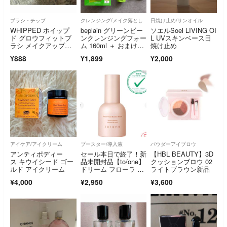
ブラシ・チップ
クレンジング/メイク落とし
日焼け止め/サンオイル
WHIPPED ホイップ
beplain グリーンビー
ソエルSoel LIVING OI
ド グロウフィットブ
ンクレンジングフォー
L UVスキンベース日
ラシ メイクアップブ
ム 160ml ＋ おまけ付
焼け止め
ラシ
き
¥888
¥1,899
¥2,000
アイケア/アイクリーム
ブースター/導入液
パウダーアイブロウ
アンティポディー
セール本日で終了！新
【HBL BEAUTY】3D
ス キウイシード ゴー
品未開封品【to/one】
クッションブロウ 02
ルド アイクリーム
ドリーム フローラ ブ
ライトブラウン新品
ースターセラム 55ml
¥4,000
¥2,950
¥3,600