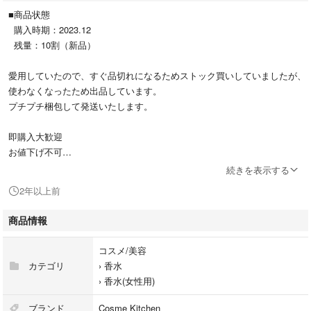
■商品状態
購入時期：2023.12
残量：10割（新品）
愛用していたので、すぐ品切れになるためストック買いしていましたが、
使わなくなったため出品しています。
プチプチ梱包して発送いたします。
即購入大歓迎
お値下げ不可
続きを表示する
お浄め塩スプレー
2年以上前
Purifying Salt Mist
商品情報
【内容量】17ml
#おいせさんお浄め塩スプレー
コスメ/美容
カテゴリ
›
香水
›
香水(女性用)
ブランド
Cosme Kitchen