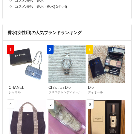
コスメ/美容
›
香水
コスメ/美容
›
香水
›
香水(女性用)
香水(女性用)の人気ブランドランキング
1
2
3
CHANEL
Christian Dior
Dior
シャネル
クリスチャンディオール
ディオール
4
5
6