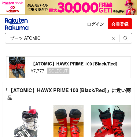
ログイン
会員登録
【ATOMIC】HAWX PRIME 100 [Black/Red]
¥7,777
SOLDOUT
「【ATOMIC】HAWX PRIME 100 [Black/Red]」に近い商
品