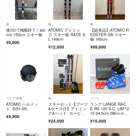
板
板
板
後3日で掲載終了！ato
ATOMIC アトミッ
【超美品】ATOMIC R
mic 153cm スキー板
ク スキー板 RACE S
EDSTER S8i スキー
L 149cm
板 165cm
¥6,000
¥12,000
¥89,000
ウエア/装備
板
ブーツ
ATOMIC ヘルメッ
スキーセット【ブーツ
ラング LANGE RAC
ト S(51-55)
&ケース付】アトミッ
E RS 120 S.C. LBF12
ク&ヘッド カービン
10 24.5cm 286ｍｍ レ
¥4,900
グスキー 160cm
ース レーシング スキ
¥24,000
¥15,000
ー ブーツ アウトドア