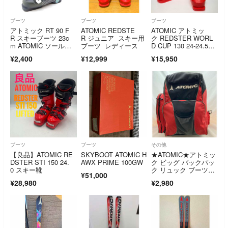
ブーツ
ブーツ
ブーツ
アトミック RT 90 F
ATOMIC REDSTE
ATOMIC アトミッ
R スキーブーツ 23c
R ジュニア スキー用
ク REDSTER WORL
m ATOMIC ソール長1
ブーツ レディース
D CUP 130 24-24.5c
74mm
m ソールサイズ385m
¥2,400
¥12,999
¥15,950
m レッド
ブーツ
ブーツ
その他
【良品】ATOMIC RE
SKYBOOT ATOMIC H
★ATOMIC★アトミッ
DSTER STI 150 24.
AWX PRIME 100GW
ク ビッグ バックパッ
0 スキー靴
ク リュック ブーツケ
¥51,000
ース バッグ
¥28,980
¥2,980