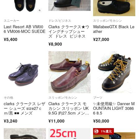
スニーカー
ドレス/ビジネス
スリッポン/モカシン
Last Resort AB VM00
Clarks クラークス★ウ
WallabeeGTX Black Le
6 VM006-MOC SUEDE
イングチップシュー
ather
ズ ドレス ビジネス
¥5,400
¥27,000
¥8,900
その他
スリッポン/モカシン
ブーツ
clarks クラークス レザ
Clarks クラークス モ
✨未使用級✨ Danner M
ー シューズ size27ｃ
カシン スリッポン UK
OUNTAIN LIGHT 3086
ｍ/黒 ■■ メンズ
9.5G 約27.5cm メン
6 8.5
ズ ブラウン レザー ベ
¥3,240
¥11,000
¥50,000
トナム製
1%還元