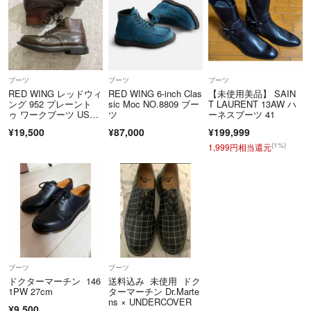
ブーツ
ブーツ
ブーツ
RED WING レッドウィ
RED WING 6-inch Clas
【未使用美品】 SAIN
ング 952 プレーント
sic Moc NO.8809 ブー
T LAURENT 13AW ハ
ゥ ワークブーツ USA
ツ
ーネスブーツ 41
製
¥19,500
¥87,000
¥199,999
(1%)
1,999円相当還元
ブーツ
ブーツ
ドクターマーチン 146
送料込み 未使用 ドク
1PW 27cm
ターマーチン Dr.Marte
ns × UNDERCOVER
¥9,500