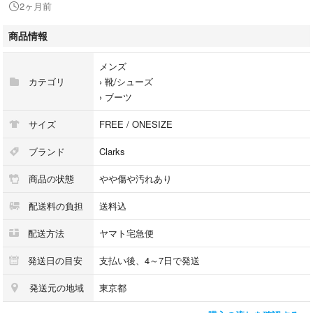
2ヶ月前
シーズン：秋冬
ブーツカット：ショート
商品情報
ブーツカット：ショート
メンズ
カテゴリ
›
靴/シューズ
※商品は複数サイトで共有している為システムで在庫調整を行っておりま
›
ブーツ
すが、ずれが生じ欠品となる場合もございます。
サイズ
FREE / ONESIZE
【商品コード】0121826Y0007
ブランド
Clarks
【コンディションについて】
商品の状態
やや傷や汚れあり
RAGTAG Onlineでは商品がユーズドである性質を考慮して、
商品の状態を下記の基準で表示しております。
配送料の負担
送料込
内容をよくご確認ください。
配送方法
ヤマト宅急便
・新品同様…新品または新品同様のもの ※
・A…汚れやダメージがない、またはあっても目立たないきれいなもの
発送日の目安
支払い後、4～7日で発送
・B…着用感が少なく、汚れやダメージが気にならないもの
発送元の地域
東京都
・C…着用感があり、汚れやダメージがみられるもの
・D…汚れやダメージが目立つもの