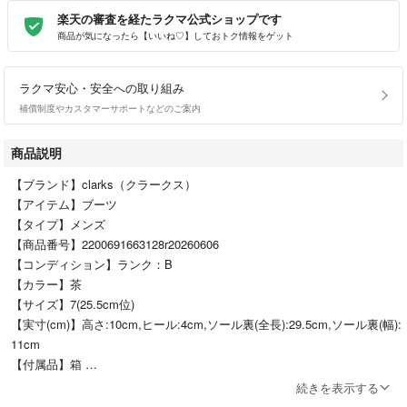
楽天の審査を経たラクマ公式ショップです
商品が気になったら【いいね♡】しておトク情報をゲット
ラクマ安心・安全への取り組み
補償制度やカスタマーサポートなどのご案内
商品説明
【ブランド】clarks（クラークス）
【アイテム】ブーツ
【タイプ】メンズ
【商品番号】2200691663128r20260606
【コンディション】ランク：B
【カラー】茶
【サイズ】7(25.5cm位)
【実寸(cm)】高さ:10cm,ヒール:4cm,ソール裏(全長):29.5cm,ソール裏(幅):
11cm
【付属品】箱
【原産国】ベトナム
続きを表示する
【その他詳細】