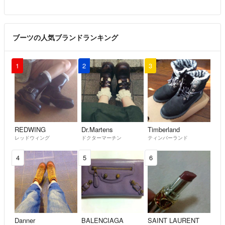
ブーツの人気ブランドランキング
1
2
3
REDWING
Dr.Martens
Timberland
レッドウィング
ドクターマーチン
ティンバーランド
4
5
6
Danner
BALENCIAGA
SAINT LAURENT