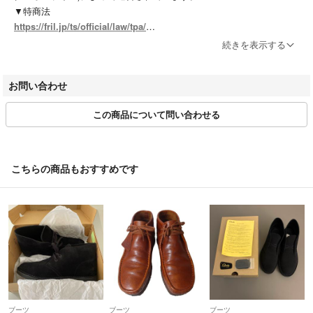
▼特商法
https://fril.jp/ts/official/law/tpa/
▼返品特約
続きを表示する
https://fril.jp/ts/official/law/tpa/#return_policy
▼適格請求書発行事業者登録番号
お問い合わせ
T7010001074003
この商品について問い合わせる
【実店舗一覧】
RAGTAG渋谷店 / RAGTAG原宿店 / RAGTAG新宿店 / RAGTAG新宿マ
ルイアネックス店 / RAGTAG日本橋高島屋店 / RAGTAG有楽町マルイ店
/ RAGTAGニュウマン高輪店 / RAGTAGルミネ池袋店 / RAGTAG下北沢
こちらの商品もおすすめです
店 / RAGTAG吉祥寺店 / RAGTAG二子玉川ライズ店 / RAGTAGニュウマ
ン横浜店 / RAGTAG札幌店 / RAGTAG京都店 / RAGTAG心斎橋店 / RAG
TAGなんばパークス店 / RAGTAG神戸店 / RAGTAG広島店 / RAGTAG広
島府中店 / RAGTAG福岡店 / RAGTAG福岡パルコ店 /
rt銀座店 / rt名古屋店
ブーツ
ブーツ
ブーツ