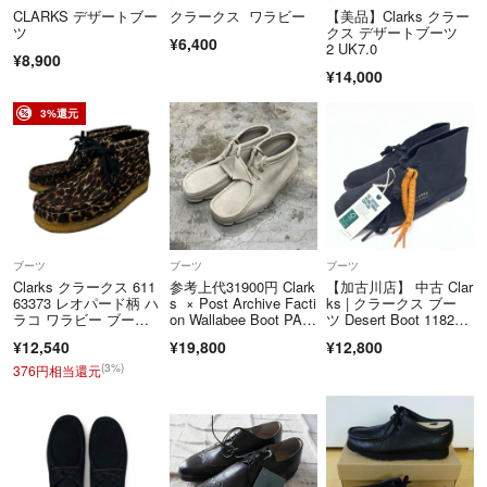
CLARKS デザートブー
クラークス ワラビー
【美品】Clarks クラー
ツ
クス デザートブーツ
¥6,400
2 UK7.0
¥8,900
¥14,000
3%還元
ブーツ
ブーツ
ブーツ
Clarks クラークス 611
参考上代31900円 Clark
【加古川店】 中古 Clar
63373 レオパード柄 ハ
s × Post Archive Facti
ks | クラークス ブー
ラコ ワラビー ブー
on Wallabee Boot PA
ツ Desert Boot 1182
ツ 26.5
F Beige Suede ワラビ
6 ブラック 【127】
¥12,540
¥19,800
¥12,800
ー ブーツ PAF クラー
クス × ポストアーカ
(3%)
376円相当還元
イブファクション ベー
ジュ 41 25cm （18991
M）