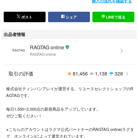
購入の流れを確認する
商品以外に付属している袋や靴の箱等はコンディションには含まれており
ません。
ポスト
シェア
LINEで送る
また、汚れや破れ等の記載もしておりませんので予めご了承ください。
※新品同様では、裾上げ等お直しがしてある場合もございます。
出品者情報
RAGTAG online
#RAGTAGonline
RAGTAG online
#メンズ_RAGTAGonline
#clarks_クラークス_メンズ_RAGTAGonline
#ブーツ_メンズ_RAGTAGonline
取引の評価
81,456
1,138
328
こちらの商品はラクマ公式パートナーのRAGTAGによって出品されていま
株式会社ティンパンアレイが運営する、リユースセレクトショップのR
す。
AGTAGです。
毎日1,500~2,000点の新規商品をアップしています。
ぜひご覧ください！
※こちらのアカウントはラクマ公式パートナーのRAGTAG online(ラグタ
グ オンライン)によって運営されています。