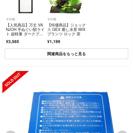
その他
その他
【人気商品】万丈 VA
【特価商品】ジェック
NJOH 手ぬぐい額ライ
ス GEX 癒し水景 MIX
ト 超軽量 ダークブル
プランツ ロック 茶
ー 1059
¥3,585
¥1,199
関連商品をもっと見る
SOLD OUT