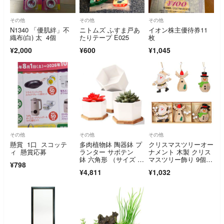
その他
その他
その他
N1340 「優肌絆」不
ニトムズ ふすま戸あ
イオン株主優待券11
織布(白) 太 4個
たりテープ E025
枚
¥2,000
¥600
¥1,045
その他
その他
その他
懸賞 1口 スコッテ
多肉植物鉢 陶器鉢 プ
クリスマスツリーオー
ィ 懸賞応募
ランター サボテン
ナメント 木製 クリス
鉢 六角形 （サイズ 9*
マスツリー飾り 9個セ
¥798
10*6 CM
ット サンタクロ
¥4,811
¥1,032