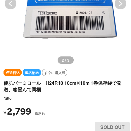
2 / 3
送料込
匿名配送
すぐに購入可
優肌パーミロール H24R10 10cm✕10m 1巻保存袋で発
送、箱畳んて同梱
Nitto
2,799
¥
送料込
SOLD OUT