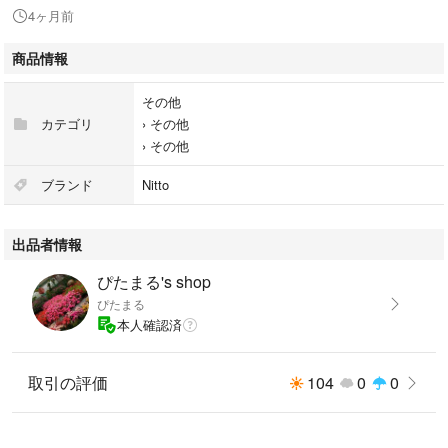
ご到着につきましては、ご購入者様の地域郵便配達状況により日数を要し
4ヶ月前
ている場合がごさいますのでご、理解の程宜しくお願い致します。
商品情報
使用期限が2026年12月以降の物を発送させて頂きます。掲載させて頂いて
いるお写真と異ることがございます。
その他
カテゴリ
›
その他
自宅保管のため、箱に小キズ等があることがございます。どうぞご理解の
›
その他
程宜しくお願い致します。
ブランド
Nitto
#nitto
#パーミロール
出品者情報
#フィルムドレッシング
#皮膚保護
ぴたまる's shop
#防水
ぴたまる
#介護用品
本人確認済
#ニットウ
#ニトムズ
取引の評価
104
0
0