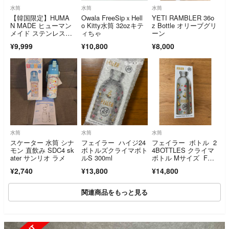
水筒
水筒
水筒
【韓国限定】HUMA
Owala FreeSipｘHell
YETI RAMBLER 36o
N MADE ヒューマン
o Kitty水筒 32ozキテ
z Bottle オリーブグリ
メイド ステンレスボ
ィちゃ
ーン
トル 水筒 マグ
¥9,999
¥10,800
¥8,000
水筒
水筒
水筒
スケーター 水筒 シナ
フェイラー ハイジ24
フェイラー ボトル 2
モン 直飲み SDC4 sk
ボトルズクライマボト
4BOTTLES クライマ
ater サンリオ ラメ
ルS 300ml
ボトル Mサイズ FEIL
ER
¥2,740
¥13,800
¥14,800
関連商品をもっと見る
SOLD OUT