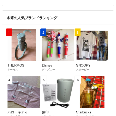
送ってください。宜しくお願い致します。
■不備がありましたら評価前にお知らせ下さい。
水筒の人気ブランドランキング
安易な悪い評価は悲しいです。
（リカバリーの難しい不手際での普通評価は納得致しますが、こちらで
はどうしようも無い配送に関しての普通評価はなんだかな…と思いま
1
2
3
す。
「簡単に普通評価しちゃうよー」という方はご購入をお控え下さい。
「少しの事は気にならないよー、人間だもの」という方でお願い致しま
す。m(._.)m
丁寧に対応しているつもりですので普通評価もちょっと傷付きます。）
THERMOS
Disney
SNOOPY
サーモス
ディズニー
スヌーピー
最後まで誠心誠意対応させていただきたいと思っております。(*^_^*)
4
5
6
ハローキティ
象印
Starbucks