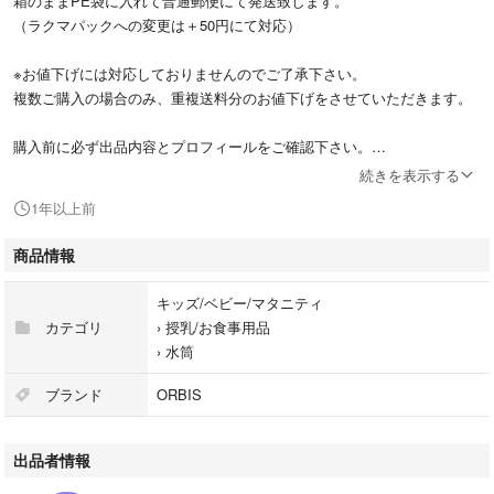
箱のままPE袋に入れて普通郵便にて発送致します。
（ラクマパックへの変更は＋50円にて対応）
※お値下げには対応しておりませんのでご了承下さい。
複数ご購入の場合のみ、重複送料分のお値下げをさせていただきます。
購入前に必ず出品内容とプロフィールをご確認下さい。
ご購入=ご承諾とさせていただきます。
続きを表示する
即購入大歓迎です。
1年以上前
宜しくお願い致します。(*^_^*)
商品情報
#ノベルティ
キッズ/ベビー/マタニティ
カテゴリ
›
授乳/お食事用品
›
水筒
ブランド
ORBIS
出品者情報