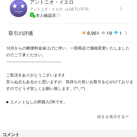
アントニオ・イエロ
アントニオ・イエロ（お値下げ不可）
本人確認済
取引の評価
8,961
19
1
10月からの郵便料金値上げに伴い、一部商品で価格変更いたしました
のでご了承ください。
---------------------------------------------
ご覧頂きありがとうございます♪
至らぬ点もあるかと思いますが、気持ちの良いお取引を心がけておりま
すのでどうぞ宜しくお願い致します。(*^_^*)
■ コメントなしの即購入OKです。
■お値下げの対応はしておりません。
続きを表示する
お値下げ依頼のコメントには返信しませんのでご了承ください。
コメント
■梱包資材は再利用品を含みます。