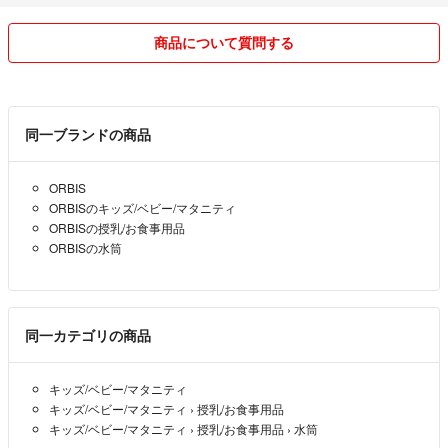
■普通郵便は補償のない発送です。
商品について質問する
配送事故になる可能性がありますので、発送方法については自己責任で
ご選択をお願い致します。
配送事故による未着の場合のキャンセルはお受けできません。（以前そ
のように言われた方がいて困りました。）
同一ブランドの商品
不安な方はラクマパック等補償付きの発送方法へご変更下さい。
コメント頂ければ差額分の加算にて対応致します。
ORBIS
ORBISのキッズ/ベビー/マタニティ
■基本的にご購入の当日〜翌々日には発送しておりますが、土日祝日の
ORBISの授乳/お食事用品
発送に関しましてはポスト投函可能なお品物のみとなりますのでご了承
ORBISの水筒
くださいませ。
（ポスト投函の時間によっては翌日の消印になります。この事をお知ら
せせず、何度か普通評価をいただいてしまいました。）
日曜・祝日は最寄りのポストが午前中のみの集荷なので月曜日の発送に
同一カテゴリの商品
回すことが多いです。
キッズ/ベビー/マタニティ
■お問い合わせには必ずお答えしています。
キッズ/ベビー/マタニティ
›
授乳/お食事用品
沢山の方とお取引をさせていただいておりますので、稀に確認漏れでメ
キッズ/ベビー/マタニティ
›
授乳/お食事用品
›
水筒
ッセージに気づかない事もあります。その際は何度か同じメッセージを