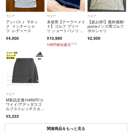
ウエア
ウエア
ウエア
アンパスィ Vネッ
未使用【テーラーメイ
【超お得!】最終価格!
ク インナーシャ
ド】ゴルフ プリー
pumaメンズ用ゴルフ
ツ レディース
ツ ショートパンツ ス
ポロシャツ
トレッチ 撥水 S紺ネ
¥4,000
¥10,980
¥2,500
イビー×白ホワイト ハ
ーフパンツ スポー
(1%)
109円相当還元
ツ 無地
ウエア
M新品定価10450円/カ
ワイイ/アディダスゴ
ルフストレッチスカー
ト
¥3,333
関連商品をもっと見る