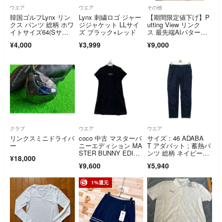
ウエア
ウエア
その他
韓国ゴルフLynx リン
Lynx 刺繍ロゴ ジャー
【期間限定値下げ】P
クス パンツ 総柄 ホワ
ジジャケット LLサイ
utting View リンク
イトサイズ64(Sサイ
ズ ブラック×レッド
ス 最先端AIパター練
ズ)
習器具
¥4,000
¥3,999
¥9,000
クラブ
ウエア
ウエア
リンクスミニドライバ
coco 中古 マスターバ
サイズ：46 ADABA
ー
ニーエディション MA
T アダバット ; 蓄熱パ
STER BUNNY EDITI
ンツ 総柄 ネイビー
¥18,000
ON レディース ワン
系 [240101654318] ゴ
¥9,600
¥5,940
ピース 2(L) 黒 ブラッ
ルフウェア メンズ ス
ク 半袖モックネック
トスト
1%還元