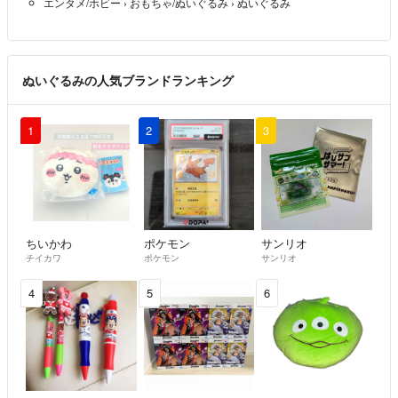
エンタメ/ホビー
›
おもちゃ/ぬいぐるみ
›
ぬいぐるみ
ぬいぐるみの人気ブランドランキング
1
2
3
ちいかわ
ポケモン
サンリオ
チイカワ
ポケモン
サンリオ
4
5
6