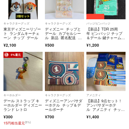
キャラクターグッズ
キャラクターグッズ
バッジ/ピンバッジ
東京ディズニーリゾー
ディズニー チップと
【新品】TDR 25周
ト ランダムキーチェ
デール カプセルシー
年 ピンバッジ チップ
ーン チップ デール
ル 新品 匿名配送 わ
＆デール 鍵チャーム付
けあり
き 公式 限定
¥2,100
¥500
¥1,200
5%還元
キーホルダー
キャラクターグッズ
アメニティ
デール ストラップ キ
ディズニーアンバサダ
【新品】9点セット！
ーホルダー ディズニー
ーホテル チップ＆デ
アンバサダーホテ
ランド レトロ
ールポーチ
ル アメニティ チップ
とデール
¥300
¥700
¥1,400
(5%)
15円相当還元