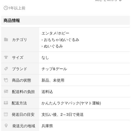
1年以上前
＊購入以来、引っ越し時期と重なったこともあり
未開封の状態で段ボールに入れてしまっておりました。
商品情報
今回、出品にあたり開封しました。
エンタメ/ホビー
カテゴリ
›
おもちゃ/ぬいぐるみ
›
ぬいぐるみ
サイズ
なし
ブランド
チップ&デール
#DISNEY
商品の状態
新品、未使用
#mickey
#ディズニーランド
配送料の負担
送料込
#ディズニーシー
#CHIP'N'DALE
配送方法
かんたんラクマパック(ヤマト運輸)
#CHIP & #DALE
#チップ&デール
発送日の目安
支払い後、2～3日で発送
#チップとデール
発送元の地域
兵庫県
#チップ