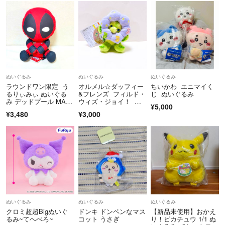
ぬいぐるみ
ぬいぐるみ
ぬいぐるみ
ラウンドワン限定 う
オルメル☆ダッフィー
ちいかわ エニマイく
るりぃみぃ ぬいぐる
&フレンズ フィルド・
じ ぬいぐるみ
み デッドプール MAR
ウィズ・ジョイ！ ぬ
¥5,000
VEL
いぐるみバッジ
¥3,480
¥3,000
ぬいぐるみ
ぬいぐるみ
ぬいぐるみ
クロミ超超Bigぬいぐ
ドンキ ドンペンなマス
【新品未使用】おかえ
るみ~てへぺろ~
コット うさぎ
り！ピカチュウ 1/1 ぬ