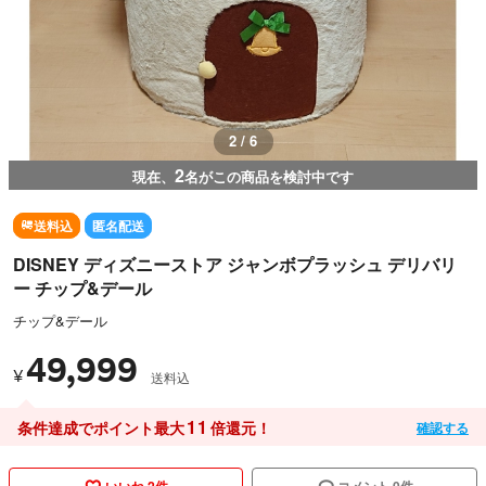
3 / 6
2
現在、
名がこの商品を検討中です
送料込
匿名配送
DISNEY ディズニーストア ジャンボプラッシュ デリバリ
ー チップ&デール
チップ&デール
49,999
¥
送料込
11
条件達成でポイント最大
倍還元！
確認する
いいね 2件
コメント 0件