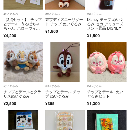
ぬいぐるみ
ぬいぐるみ
ぬいぐるみ
【2点セット】 チップ
東京ディズニーリゾー
Disney チップ ぬいぐ
とデール うるぽちゃ
ト チップ ぬいぐるみ
るみ セガ アミューズ
ちゃん ハローウィ
メント景品 DISNEY
¥1,800
ン ハロウィン ディズ
¥4,200
¥1,500
ニーストア
ぬいぐるみ
ぬいぐるみ
ぬいぐるみ
チップとデールとクラ
チップとデール チッ
チップとデール ぬい
リスぬいぐるみ
プ ぬいぐるみ
ぐるみセット
¥2,500
¥355
¥1,300