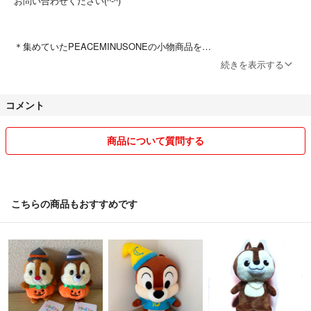
お問い合わせください(^-^)
＊集めていたPEACEMINUSONEの小物商品を
少しずつ出品していこうと思っています。
続きを表示する
出品中のもの以外、別カラー等、他にもお譲りできるものが
ある場合がありますのでお声掛けください。
コメント
(洋服、帽子類の出品予定はありません。)
商品について質問する
＊バラ売りや価格交渉の際は、ご希望額をご提示ください＊
こちらの商品もおすすめです
平日 日中はお返事が出来ません。
暫く、お待ち下さい。