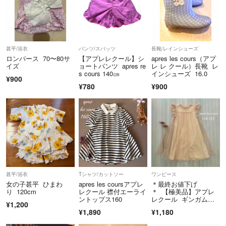
ペット、喫煙者はおりません。
よろしくお願いします(^^)
甚平/浴衣
パンツ/スパッツ
長靴/レインシューズ
ロンパース 70〜80サ
【アプレレクール】シ
apres les cours（アプ
イズ
ョートパンツ apres re
レ レ クール）長靴 レ
s cours 140㎝
インシューズ 16.0
¥900
¥780
¥900
甚平/浴衣
Tシャツ/カットソー
ワンピース
女の子甚平 ひまわ
apres les coursアプレ
＊最終お値下げ
り 120cm
レクール 襟付エーライ
＊ 【極美品】アプレ
ントップス160
レクール ギンガムチ
¥1,200
ェックチュールワンピ
¥1,890
¥1,180
ース