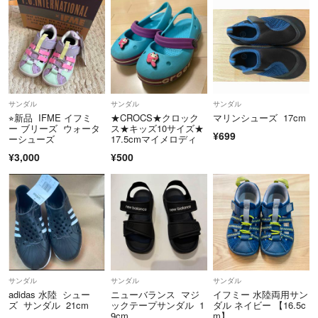
サンダル
サンダル
サンダル
⭐︎新品 IFME イフミ
★CROCS★クロック
マリンシューズ 17cm
ー ブリーズ ウォータ
ス★キッズ10サイズ★
¥699
ーシューズ
17.5cmマイメロディ
¥3,000
¥500
サンダル
サンダル
サンダル
adidas 水陸 シュー
ニューバランス マジ
イフミー 水陸両用サン
ズ サンダル 21cm
ックテープサンダル 1
ダル ネイビー 【16.5c
9cm
m】