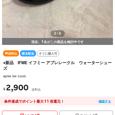
3 / 6
1
現在、
名がこの商品を検討中です
送料込
匿名配送
すぐに購入可
⭐︎新品 IFME イフミー アプレレークル ウォーターシュー
ズ
apres les cours
2,900
¥
送料込
11
条件達成でポイント最大
倍還元！
確認する
いいね 1件
コメント 0件