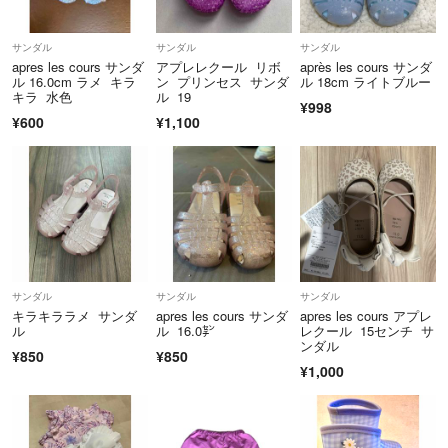
送料込みのため
サンダル
サンダル
サンダル
販売価格から大幅値下げは絶対しません。
apres les cours サンダ
アプレレクール リボ
après les cours サンダ
常識の範囲でお願いします。
ル 16.0cm ラメ キラ
ン プリンセス サンダ
ル 18cm ライトブルー
キラ 水色
ル 19
まとめて歓迎です。
¥998
¥600
¥1,100
梱包には細心の注意をはらってますが、
お店の様な梱包を求める方、神経質な方はご遠慮ください。
購入後のキャンセルは受け付けてません。
ご自身で受け取り後再販売などしてください。
子供のものは子供が着てくれなかったなどが多いため
サンダル
サンダル
サンダル
新品も多いですがお店ではないので自宅保管ですので何卒ご了承くださ
キラキララメ サンダ
apres les cours サンダ
apres les cours アプレ
い。
ル
ル 16.0㌢
レクール 15センチ サ
自宅保管になりますので新品中古問わず見落としがある場合もありま
ンダル
¥850
¥850
す。
¥1,000
写真をのせておりますのでご自身でご判断お願いします。
モニター環境による色味ご理解ください。
不明な場合はご質問をお願い致します。