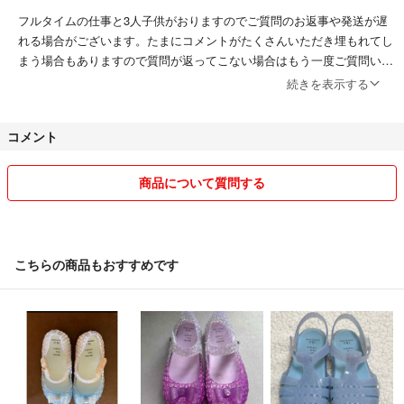
フルタイムの仕事と3人子供がおりますのでご質問のお返事や発送が遅
れる場合がございます。たまにコメントがたくさんいただき埋もれてし
まう場合もありますので質問が返ってこない場合はもう一度ご質問いた
だければと思います。
続きを表示する
即日や翌日発送の場合コメントを返信せず、発送のご連絡に返させてい
コメント
ただく場合があります。
細かなご返信が必要な方はご遠慮下さい。
商品について質問する
お取引が出来る限りスムーズに出来るよう心がけております。
送料は1番お安い設定のため、
未開封の商品でも梱包の為、開封させていただく場合がございます。
圧縮したり半分おったりして、シワなど入る場合もあります。
こちらの商品もおすすめです
上記の配送が嫌な方は購入前に宅配料金に配送方法をご指定頂けました
ら送料加算してお送りさせていただきます。
出品するものは、すべて正規商品です。
ブランド物は百貨店や直営店、海外免税店や路面店、正規のセレクトシ
ョップでしか購入をしませんのでご安心ください。