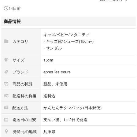
14日前
履き口はマジックテープ式で、大きく開くので履きやすいです。
商品情報
つま先が覆われたデザインなので、
サンダルに鳴れていない小さなお子様や、運動が大好きなお子様も足先が
キッズ/ベビー/マタニティ
守られて安心です。
カテゴリ
›
キッズ靴/シューズ(15cm~)
›
サンダル
#yucocoシューズ
サイズ
15cm
#イフミ #水陸両用 #サンダル #ウォーターシューズ
ブランド
apres les cours
商品の状態
新品、未使用
配送料の負担
送料込
配送方法
かんたんラクマパック(日本郵便)
発送日の目安
支払い後、1～2日で発送
発送元の地域
兵庫県