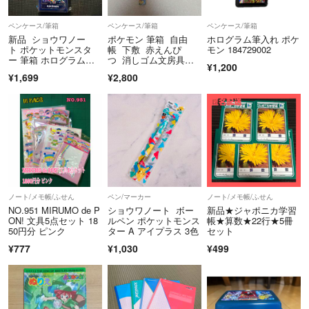
ペンケース/筆箱
ペンケース/筆箱
ペンケース/筆箱
新品 ショウワノー
ポケモン 筆箱 自由
ホログラム筆入れ ポケ
ト ポケットモンスタ
帳 下敷 赤えんぴ
モン 184729002
ー 筆箱 ホログラムふ
つ 消しゴム文房具５
¥1,200
でばこ 両面開き
点
¥1,699
¥2,800
ノート/メモ帳/ふせん
ペン/マーカー
ノート/メモ帳/ふせん
NO.951 MIRUMO de P
ショウワノート ボー
新品★ジャポニカ学習
ON! 文具5点セット 18
ルペン ポケットモンス
帳★算数★22行★5冊
50円分 ピンク
ター A アイプラス 3色
セット
¥777
¥1,030
¥499