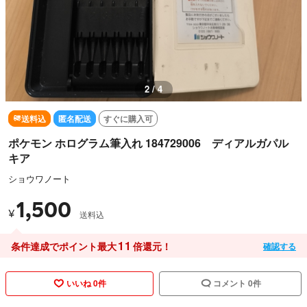
3 / 4
送料込
匿名配送
すぐに購入可
ポケモン ホログラム筆入れ 184729006 ディアルガパル
キア
ショウワノート
1,500
¥
送料込
11
条件達成でポイント最大
倍還元！
確認する
いいね 0件
コメント 0件