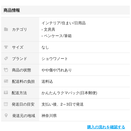
#184729006
#インテリア/住まい/日用品
商品情報
#文房具
#ペンケース/筆箱
インテリア/住まい/日用品
カテゴリ
›
文房具
›
ペンケース/筆箱
サイズ
なし
ブランド
ショウワノート
商品の状態
やや傷や汚れあり
配送料の負担
送料込
配送方法
かんたんラクマパック(日本郵便)
発送日の目安
支払い後、2～3日で発送
発送元の地域
神奈川県
購入の流れを確認する