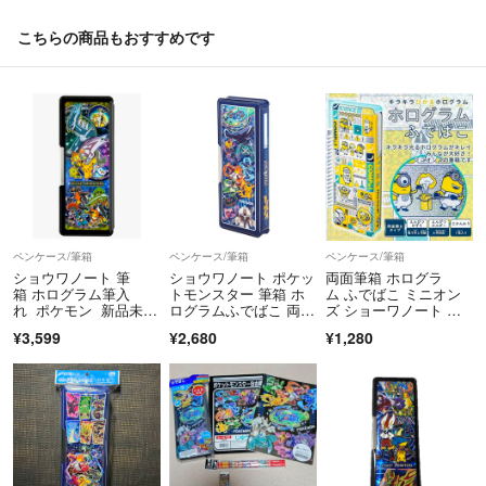
こちらの商品もおすすめです
ペンケース/筆箱
ペンケース/筆箱
ペンケース/筆箱
ショウワノート 筆
ショウワノート ポケッ
両面筆箱 ホログラ
箱 ホログラム筆入
トモンスター 筆箱 ホ
ム ふでばこ ミニオン
れ ポケモン 新品未使
ログラムふでばこ 両面
ズ ショーワノート 日
用
開き 紺
本製 キラキラ
¥3,599
¥2,680
¥1,280