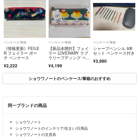
ペンケース/筆箱
ペンケース/筆箱
ペンケース/筆箱
《情報更新》FEILE
【新品未開封】フェイ
シャープペンシル 9本
R フェイラー ポー
ラー LOVERARY ラブ
セット ペンケース付き
チ ペンケース
ラリープディング ペン
¥3,980
ケース
¥2,222
¥4,199
ショウワノートのペンケース/筆箱のおすすめ
同一ブランドの商品
ショウワノート
ショウワノートのインテリア/住まい/日用品
ショウワノートの文房具