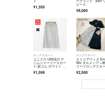
ト
ークランド 9AR 
ピース
¥1,350
¥8,060
ロングスカート
ロングスカート
ユニクロ UNIQLO デ
エミリアウィズ Emir
ニムジャージースカー
Wiz ダルメシアン柄
ト 総ゴム ホワイト M
リーツロングスカ
サイズ
ト M
¥1,599
¥2,500