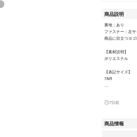
商品説明
裏地：あり
ファスナー：左
商品に目立つヨゴ
【素材説明】
ポリエステル
【表記サイズ】
7AR
【カラー】
アイボリー
7日前
【実寸サイズ】
腰幅 31cm
商品情報
全長 63cm
裾幅 -