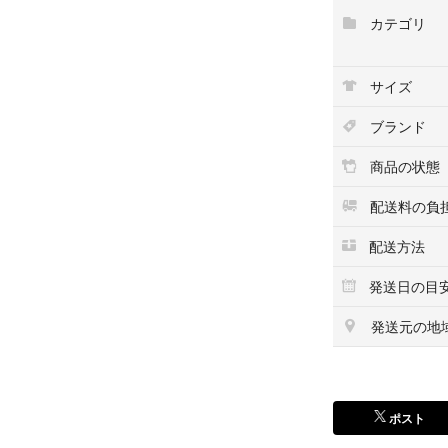
カテゴリ
【配送方法・送料
ラクマのシステム
ヤマト運輸にて発
サイズ
【ご注意】
ブランド
こちらの商品は北
上記地域よりご購
商品の状態
お取引キャンセル
配送料の負
【お問い合わせに
配送方法
大変恐縮ではござ
は、
発送日の目
ご回答をいたしか
発送元の地
・商品の状態、季
・商品画像追加の
・お値下げについ
ポスト
【弊社管理番号】
RTGD060349