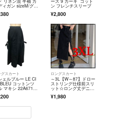
ド リネン混 半袖 カ
ース 9 カーキ コット
ィガン sizeM/グレ
ン フレンチスリーブ
ジュ ■◆ レディース
,380
¥2,800
2〜3日で発送と表示されますが、
発送となります。
て】
は下記URLからご確認ください。
ri-abj.com/auctionsize/sizelist.html
ントはラクマ公式パートナーの株式会社ABJによっ
す。
ングスカート
ロングスカート
シェルブルー LE CI
～3L【W～87】ドロー
 BLEU コットンツ
ストリング仕様前スリ
 マキシ 22A6710
ット☆ロング丈デニム
 アパレル ボトム
スカート
fficial/law/abj/
,200
¥1,980
 リボン ロング スカ
ト コットン ブラッ
official/law/abj/#return_policy