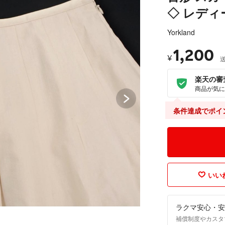
◇ レディ
Yorkland
1,200
¥
楽天の審
商品が気に
条件達成でポイ
いいね
ラクマ安心・安
補償制度やカスタ