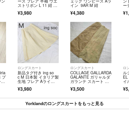
ワン
ース フレア 半袖 ウエ
ェック ワンピース Aラ
ン
ストリボン L 11 紺 ネ
イン 9AR M 紺
ーデ
イビー
ー
【発送について】
¥3,980
¥4,380
¥1
発送までの日数が
2～3営業日での
【採寸方法につい
※当店の採寸方法
https://www.kaito
※こちらのアカウ
て運営されていま
ロングスカート
ロングスカート
ロ
ia
新品タグ付き ing so
COLLAGE GALLARDA
ル
 プ
c M 日本製 イタリア製
GALANTE ガリャルダ
EL
▼特商法
ー
生地 フレア Aライ
ガランテ スカート リ
イル
ン ロングスカート ミ
ネン コットン シル
1
https://fril.jp/ts/o
¥3,980
¥3,500
¥5
モレ丈 裏地付き DEC-
ク レース 上品
ス
0497
ー
ク
▼返品特約
Yorklandのロングスカートをもっと見る
https://fril.jp/ts/