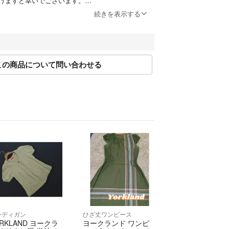
けますと幸いでございます。
続きを表示する
縄への配送不可の商品がございます。
いますが、ご購入前に商品説明文をご確認いただき
たします。
この商品について問い合わせる
ついて】
いますが、以下のお問い合わせ内容につきまして
ねますので予めご了承くださいませ。
いて（状態・季節感・サイズ・デザイン等）
ご依頼
て
て】
いるものが全てとなります。
いない、リボンやベルト等は付属いたしません。
ーディガン
ひざ丈ワンピース
RKLAND ヨークラ
ヨークランド ワンピ
ト運輸