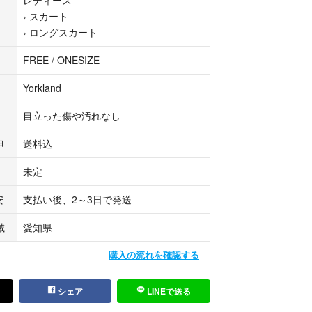
›
スカート
に関して】
›
ロングスカート
仕様上、配送方法が未定と表示されますが、
送させていただきます。
FREE / ONESIZE
Yorkland
海道・沖縄への配送は不可となります。
入いただいた場合、大変恐縮ではございますが、
目立った傷や汚れなし
とさせていただきます。予めご了承くださいませ。
担
送料込
ついて】
未定
いますが、以下のお問い合わせ内容につきまして
安
支払い後、2～3日で発送
ねますので予めご了承くださいませ。
域
愛知県
節感、サイズ、デザイン等について
ご依頼
購入の流れを確認する
て
シェア
LINEで送る