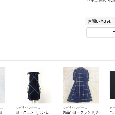
何卒ご理解いただ
【※ご注意※】
一部、北海道・沖
お問い合わせ
大変恐縮ではござ
ますようお願いい
【お問い合わせに
大変恐縮ではござ
は、
ご回答をいたしか
・個々の商品につ
・商品画像追加の
・お値下げについ
【付属品等につい
商品画像に写って
商品画像に写って
ロングワンピース/マキシワンピース
ひざ丈ワンピース
ひざ丈ワンピース
カ
 ヨ
ヨークランド ワンピ
美品✨ヨークランド チ
YO
【配送業者】ヤマ