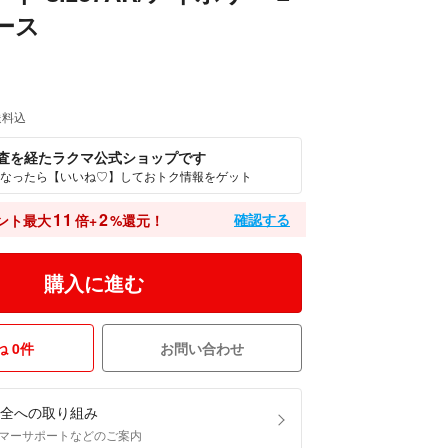
ース
送料込
査を経たラクマ公式ショップです
なったら【いいね♡】しておトク情報をゲット
11
2
確認する
ント最大
倍+
%還元！
購入に進む
 0件
お問い合わせ
全への取り組み
マーサポートなどのご案内