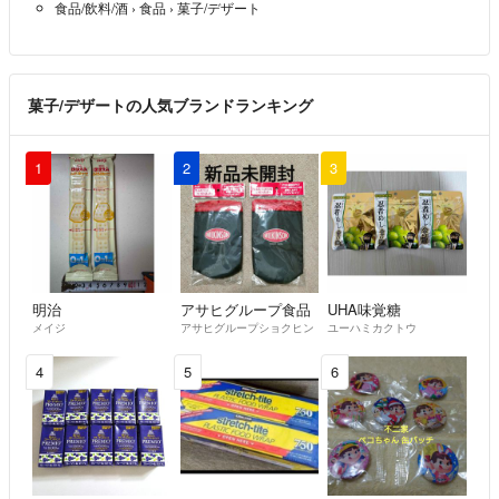
食品/飲料/酒
›
食品
›
菓子/デザート
菓子/デザートの人気ブランドランキング
1
2
3
明治
アサヒグループ食品
UHA味覚糖
メイジ
アサヒグループショクヒン
ユーハミカクトウ
4
5
6