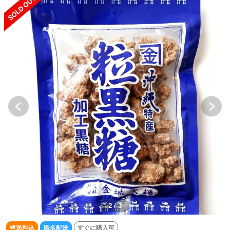
3 / 3
送料込
匿名配送
すぐに購入可