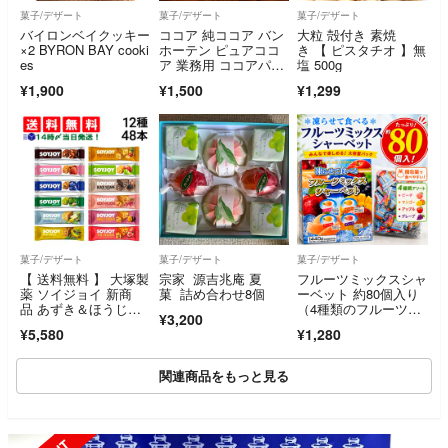
菓子/デザート
菓子/デザート
菓子/デザート
バイロンベイクッキー
ココア 純ココア バン
大粒 殻付き 素焼
×2 BYRON BAY cooki
ホーテン ピュアココ
き 【 ピスタチオ 】無
es
ア 業務用 ココアパウ
塩 500g
ダー 高カカオ ポリフ
¥1,900
¥1,500
¥1,299
ェノール 製菓 お菓子
作り 無糖 400ｇ
菓子/デザート
菓子/デザート
菓子/デザート
【 送料無料 】 大塚製
宗家 源吉兆庵 夏
フルーツミックスシャ
薬 ソイジョイ 新商
菓 詰め合わせ8個
ーベット 約80個入り
品 あずき＆ほうじ茶
（4種類のフルーツ
¥3,200
入り 12種 各4本 計48
味）
¥5,580
¥1,280
本 詰め合わせ アソー
ト セット まとめ買い
関連商品をもっと見る
 OUT
SOLD O