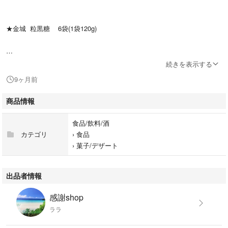
★金城 粒黒糖 6袋(1袋120g)
★賞味期限:2026.04.04
続きを表示する
9ヶ月前
★即購入大歓迎です＼⁠(⁠^⁠o⁠^⁠)⁠／
商品情報
食品/飲料/酒
カテゴリ
›
食品
›
菓子/デザート
出品者情報
感謝shop
ララ