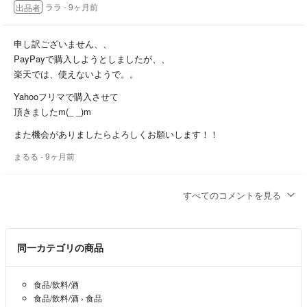
ララ
- 9ヶ月前
出品者
申し訳ございません、、
PayPayで購入しようとしましたが、、
楽天では、使えないようで。。
Yahooフリマで購入させて
頂きましたm(_ _)m
また機会がありましたらよろしくお願いします！！
まるる
- 9ヶ月前
また購入させていただきます！
すべてのコメントを見る
よろしくお願いします！
まるる
- 9ヶ月前
同一カテゴリの商品
食品/飲料/酒
食品/飲料/酒
›
食品