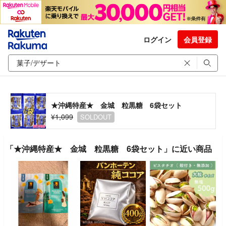
ログイン
会員登録
★沖縄特産★ 金城 粒黒糖 6袋セット
¥1,099
SOLDOUT
「★沖縄特産★ 金城 粒黒糖 6袋セット」に近い商品