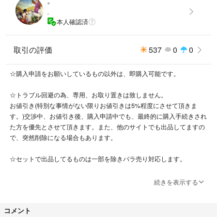
。
。
本人確認済
取引の評価
537
0
0
☆購入申請をお願いしているもの以外は、即購入可能です。
☆トラブル回避の為、専用、お取り置きは致しません。
お値引き(特別な事情がない限りお値引きは5%程度にさせて頂きま
す。)交渉中、お値引き後、購入申請中でも、最終的に購入手続きされ
た方を優先とさせて頂きます。また、他のサイトでも出品してますの
で、突然削除になる場合もあります。
☆セットで出品してるものは一部を除きバラ売り対応します。
☆梱包材料はリサイクル用品を使いまして、一番安い送料で決めており
続きを表示する
ます。丁寧な梱包や割高でも確実に補償を付けたい場合などはコメント
頂けましたら、料金上乗せになりますが、対応いたしますので、お知ら
コメント
せ下さいm(_ _)m