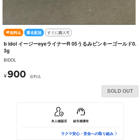
送料込
匿名配送
すぐに購入可
b idol イージーeyeライナーR 05うるみピンキーゴールド0.
3g
BIDOL
900
¥
送料込
SOLD OUT
本人確認済
紛失補償有
ラクマ安心・安全への取り組み