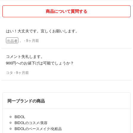
☆主に自宅保管の不用品を出品しております。必ずしも美品とも限りま
商品について質問する
せん。
出品、発送の際、注意はしておりますが、お店の商品の ようにはいか
ない事もあるかと思いますので、完璧を求められる方のご購入はご遠慮
はい！大丈夫です。宜しくお願いします。
下さい。
。
- 9ヶ月前
出品者
☆お取引の中で間違えてしまったり、要領の悪い事などもあり、お叱り
を受けたり、お許し頂いたり…日々勉強しながらお取引をさせて頂いて
コメント失礼します。
おりますが、常に誠意を持って対応させて頂いております。どうぞよろ
900円へのお値下げは可能でしょうか？
しくお願い致します。
コタ
- 9ヶ月前
同一ブランドの商品
BIDOL
BIDOLのコスメ/美容
BIDOLのベースメイク/化粧品