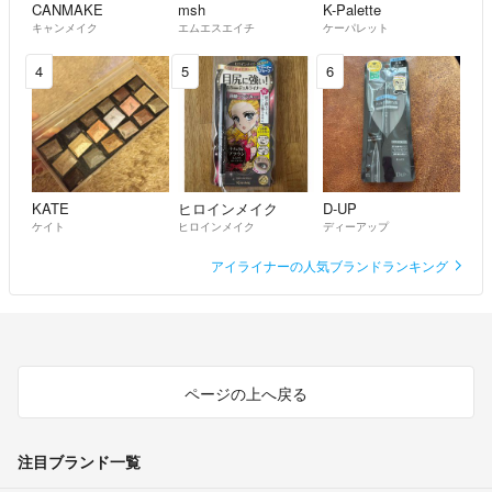
CANMAKE
msh
K-Palette
キャンメイク
エムエスエイチ
ケーパレット
4
5
6
KATE
ヒロインメイク
D-UP
ケイト
ヒロインメイク
ディーアップ
アイライナーの人気ブランドランキング
ページの上へ戻る
注目ブランド一覧