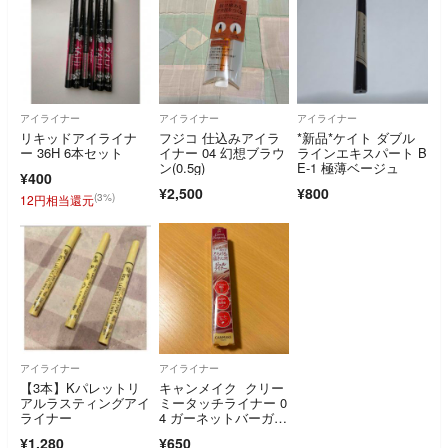
アイライナー
アイライナー
アイライナー
リキッドアイライナ
フジコ 仕込みアイラ
*新品*ケイト ダブル
ー 36H 6本セット
イナー 04 幻想ブラウ
ラインエキスパート B
ン(0.5g)
E-1 極薄ベージュ
¥400
¥2,500
¥800
(3%)
12円相当還元
アイライナー
アイライナー
【3本】Kパレットリ
キャンメイク クリー
アルラスティングアイ
ミータッチライナー 0
ライナー
4 ガーネットバーガン
ディ
¥1,280
¥650