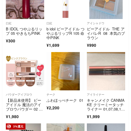
口紅
口紅
アイシャドウ
B IDOL つやぷるリッ
b idol ビーアイドル つ
ビーアイドル THE ア
プ 05 やきもちPINK
やぷるリップR 105 命
イパレR 08 本気のブ
中PINK
ラウン
¥300
¥1,699
¥990
パウダーアイブロウ
チーク
アイライナー
【新品未使用】 ビー
ふわほっぺチーク 01
キャンメイク CANMA
アイドル 魔法のアイ
KE クリーミータッチ
¥2,200
ブロウパウダー 02 ピ
ライナー 01,07,08,1
ンクブラウン
4 まとめ売り
¥1,980
¥1,999
3%還元