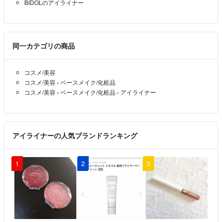
BIDOLのアイライナー
同一カテゴリの商品
コスメ/美容
コスメ/美容
›
ベースメイク/化粧品
コスメ/美容
›
ベースメイク/化粧品
›
アイライナー
アイライナーの人気ブランドランキング
1
2
3