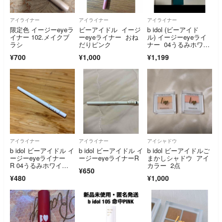
アイライナー
アイライナー
アイライナー
限定色 イージーeyeラ
ビーアイドル イージ
b idol (ビーアイド
イナー 102.メイクブ
ーeyeライナー おね
ル) イージーeyeライ
ラシ
だりピンク
ナー 04うるみホワイ
ト
¥700
¥1,000
¥1,199
アイライナー
アイライナー
アイシャドウ
b idol ビーアイドル イ
b idol ビーアイドル イ
b idol ビーアイドルご
ージーeyeライナー
ージーeyeライナーR
まかしシャドウ アイ
R 04うるみホワイ
カラー 2点
¥650
ト 0.3
¥480
¥1,000